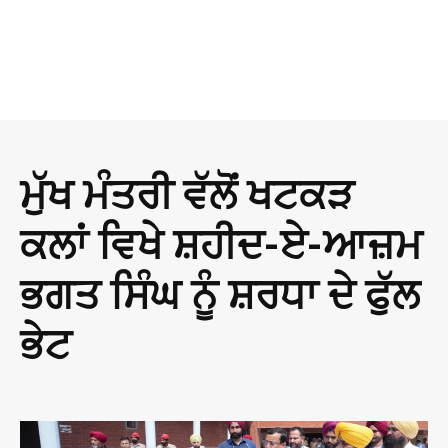
ਮੁੱਖ ਮੰਤਰੀ ਵੱਲੋਂ ਖਟਕੜ
ਕਲਾਂ ਵਿਖੇ ਸ਼ਹੀਦ-ਏ-ਆਜ਼ਮ
ਭਗਤ ਸਿੰਘ ਨੂੰ ਸ਼ਰਧਾ ਦੇ ਫੁੱਲ
ਭੇਟ