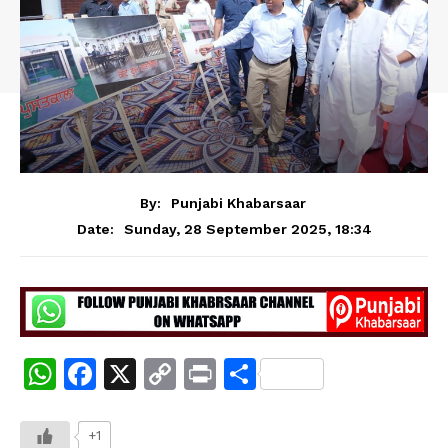
By:
Punjabi Khabarsaar
Sunday, 28 September 2025, 18:34
Date:
W
F
X
C
Pr
S
h
a
o
in
h
at
c
p
t
ar
+1