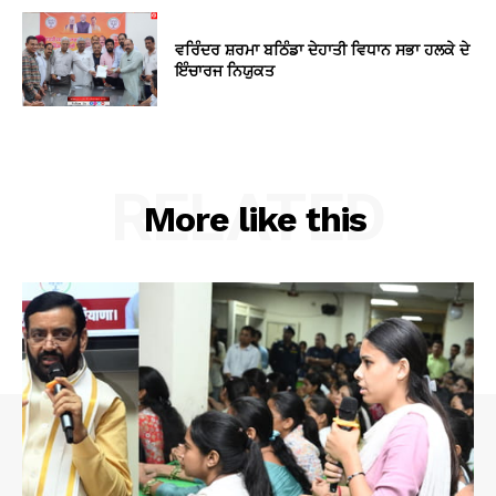
ਵਰਿੰਦਰ ਸ਼ਰਮਾ ਬਠਿੰਡਾ ਦੇਹਾਤੀ ਵਿਧਾਨ ਸਭਾ ਹਲਕੇ ਦੇ
ਇੰਚਾਰਜ ਨਿਯੁਕਤ
RELATED
More like this