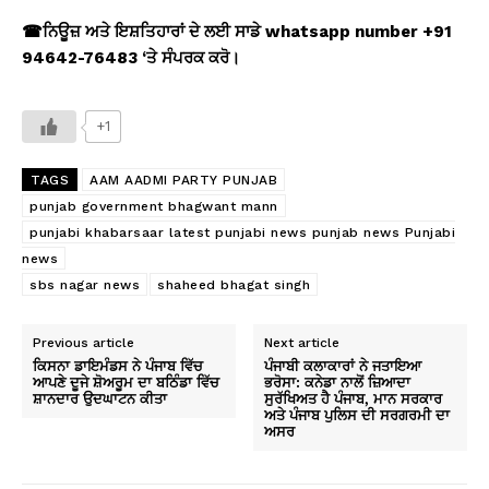
☎
ਨਿਊਜ਼ ਅਤੇ ਇਸ਼ਤਿਹਾਰਾਂ ਦੇ ਲਈ ਸਾਡੇ whatsapp number +91
94642-76483 ‘
ਤੇ ਸੰਪਰਕ ਕਰੋ।
+1
TAGS
AAM AADMI PARTY PUNJAB
punjab government bhagwant mann
punjabi khabarsaar latest punjabi news punjab news Punjabi
news
sbs nagar news
shaheed bhagat singh
Previous article
Next article
ਕਿਸਨਾ ਡਾਇਮੰਡਸ ਨੇ ਪੰਜਾਬ ਵਿੱਚ
ਪੰਜਾਬੀ ਕਲਾਕਾਰਾਂ ਨੇ ਜਤਾਇਆ
ਆਪਣੇ ਦੂਜੇ ਸ਼ੋਅਰੂਮ ਦਾ ਬਠਿੰਡਾ ਵਿੱਚ
ਭਰੋਸਾ: ਕਨੇਡਾ ਨਾਲੋਂ ਜ਼ਿਆਦਾ
ਸ਼ਾਨਦਾਰ ਉਦਘਾਟਨ ਕੀਤਾ
ਸੁਰੱਖਿਅਤ ਹੈ ਪੰਜਾਬ, ਮਾਨ ਸਰਕਾਰ
ਅਤੇ ਪੰਜਾਬ ਪੁਲਿਸ ਦੀ ਸਰਗਰਮੀ ਦਾ
ਅਸਰ