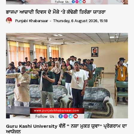
ਭਾਜਪਾ ਆਜ਼ਾਦੀ ਦਿਵਸ ਦੇ ਮੌਕੇ ‘ਤੇ ਕੱਢੇਗੀ ਤਿਰੰਗਾ ਯਾਤਰਾ
Punjabi Khabarsaar
-
Thursday, 6 August 2026, 15:18
Guru Kashi University ਵੱਲੋਂ “ ਨਸ਼ਾ ਮੁਕਤ ਯੁਵਾ” ਪ੍ਰੋਗਰਾਮ ਦਾ
ਆਯੋਜਨ