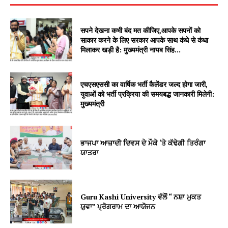
सपने देखना कभी बंद मत कीजिए,आपके सपनों को
साकार करने के लिए सरकार आपके साथ कंधे से कंधा
मिलाकर खड़ी है: मुख्यमंत्री नायब सिंह...
एचएसएससी का वार्षिक भर्ती कैलेंडर जल्द होगा जारी,
युवाओं को भर्ती प्रक्रिया की समयबद्ध जानकारी मिलेगी:
मुख्यमंत्री
ਭਾਜਪਾ ਆਜ਼ਾਦੀ ਦਿਵਸ ਦੇ ਮੌਕੇ ‘ਤੇ ਕੱਢੇਗੀ ਤਿਰੰਗਾ
ਯਾਤਰਾ
Guru Kashi University ਵੱਲੋਂ “ ਨਸ਼ਾ ਮੁਕਤ
ਯੁਵਾ” ਪ੍ਰੋਗਰਾਮ ਦਾ ਆਯੋਜਨ