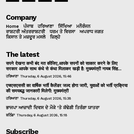
Company
Home
ਪੰਜਾਬ
ਹਰਿਆਣਾ
ਸਿੱਖਿਆ
ਮਨੌਰੰਜਨ
ਰਾਸ਼ਟਰੀ ਅੰਤਰਰਾਸ਼ਟਰੀ
ਧਰਮ ਤੇ ਵਿਰਸਾ
ਅਪਰਾਧ ਜਗਤ
ਕਿਸਾਨ ਤੇ ਮਜ਼ਦੂਰ ਮਸਲੇ
ਜ਼ਿਲ੍ਹੇ
The latest
सपने देखना कभी बंद मत कीजिए,आपके सपनों को साकार करने के लिए
सरकार आपके साथ कंधे से कंधा मिलाकर खड़ी है: मुख्यमंत्री नायब सिंह...
ਹਰਿਆਣਾ
Thursday, 6 August 2026, 15:46
एचएसएससी का वार्षिक भर्ती कैलेंडर जल्द होगा जारी, युवाओं को भर्ती प्रक्रिया
की समयबद्ध जानकारी मिलेगी: मुख्यमंत्री
ਹਰਿਆਣਾ
Thursday, 6 August 2026, 15:38
ਭਾਜਪਾ ਆਜ਼ਾਦੀ ਦਿਵਸ ਦੇ ਮੌਕੇ ‘ਤੇ ਕੱਢੇਗੀ ਤਿਰੰਗਾ ਯਾਤਰਾ
ਬਠਿੰਡਾ
Thursday, 6 August 2026, 15:18
Subscribe