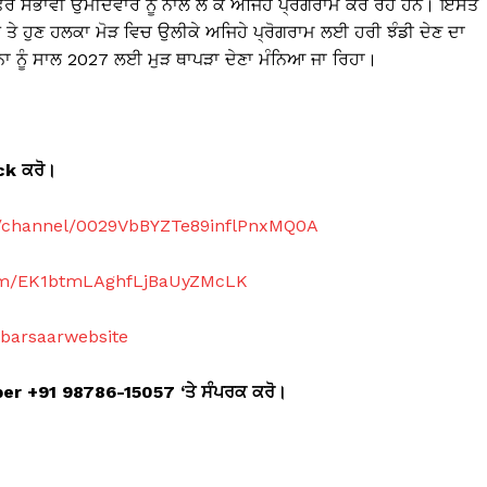
 ਸੰਭਾਵੀਂ ਉਮੀਦਵਾਰ ਨੂੰ ਨਾਲ ਲੈ ਕੇ ਅਜਿਹੇ ਪ੍ਰੋਗਰਾਮ ਕਰ ਰਹੇ ਹਨ। ਇਸਤੋਂ
ਤੇ ਹੁਣ ਹਲਕਾ ਮੋੜ ਵਿਚ ਉਲੀਕੇ ਅਜਿਹੇ ਪ੍ਰੋਗਰਾਮ ਲਈ ਹਰੀ ਝੰਡੀ ਦੇਣ ਦਾ
ਨੂੰ ਸਾਲ 2027 ਲਈ ਮੁੜ ਥਾਪੜਾ ਦੇਣਾ ਮੰਨਿਆ ਜਾ ਰਿਹਾ।
ick
ਕਰੋ।
m/channel/0029VbBYZTe89inflPnxMQ0A
com/EK1btmLAghfLjBaUyZMcLK
abarsaarwebsite
mber +91 98786-15057 ‘
ਤੇ ਸੰਪਰਕ ਕਰੋ।