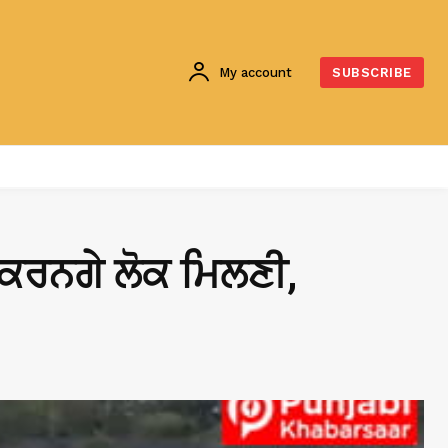
My account
SUBSCRIBE
 ਕਰਨਗੇ ਲੋਕ ਮਿਲਣੀ,