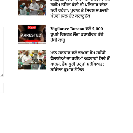
ਸਕੀਮ ਤਹਿਤ ਕੋਈ ਵੀ ਪਰਿਵਾਰ ਵਾਂਝਾ
ਨਹੀਂ ਰਹੇਗਾ: ਖੁਰਾਕ ਤੇ ਸਿਵਲ ਸਪਲਾਈ
ਮੰਤਰੀ ਲਾਲ ਚੰਦ ਕਟਾਰੂਚੱਕ
Vigilance Bureau ਵੱਲੋਂ 5,000
ਰੁਪਏ ਰਿਸ਼ਵਤ ਲੈਂਦਾ ਡਰਾਈਵਰ ਰੰਗੇ
ਹੱਥੀਂ ਕਾਬੂ
ਮਾਨ ਸਰਕਾਰ ਵੱਲੋਂ ਭਾਖੜਾ ਡੈਮ ਸਬੰਧੀ
ਫੈਲਾਈਆਂ ਜਾ ਰਹੀਆਂ ਅਫ਼ਵਾਹਾਂ ਸਿਰੇ ਤੋਂ
ਖਾਰਜ, ਡੈਮ ਪੂਰੀ ਤਰ੍ਹਾਂ ਸੁਰੱਖਿਅਤ:
ਬਰਿੰਦਰ ਕੁਮਾਰ ਗੋਇਲ
Website: