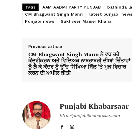
AAM AADMI PARTY PUNJAB
bathinda l
TAGS
CM Bhagwant Singh Mann
latest punjabi new
Punjabi news
Sukhveer Maiser Khana
Previous article
CM Bhagwant Singh Mann ਨੇ ਵਧ ਰਹੇ
ਕੇਂਦਰੀਕਰਨ ਅਤੇ ਵਿਦਿਅਕ ਨਾਬਰਾਬਰੀ ਦੀਆਂ ਚਿੰਤਾਵਾਂ
ਨੂੰ ਲੈ ਕੇ ਕੇਂਦਰ ਨੂੰ ਉੱਚ ਸਿੱਖਿਆ ਬਿੱਲ ‘ਤੇ ਮੁੜ ਵਿਚਾਰ
ਕਰਨ ਦੀ ਅਪੀਲ ਕੀਤੀ
Punjabi Khabarsaar
http://punjabikhabarsaar.com