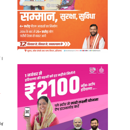
ਾ।
ਚ
ੱਖ