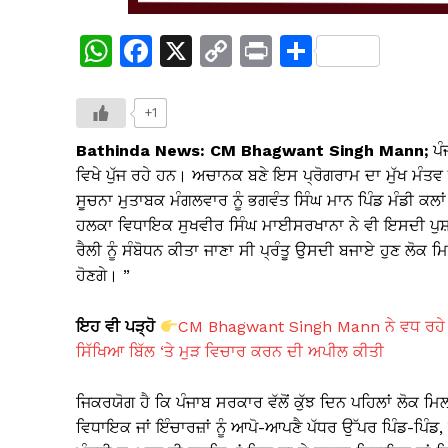
W
F
X
C
Pr
S
h
a
o
in
h
at
c
p
t
ar
+1
s
e
y
e
Bathinda News: CM Bhagwant Singh Mann;
ਪੰਜ
A
b
Li
ਵਿਖੇ ਪੁੱਜ ਰਹੇ ਹਨ। ਅਚਾਨਕ ਬਣੇ ਇਸ ਪ੍ਰੋਗਰਾਮ ਦਾ ਮੁੱਖ ਮੰਤਵ 
ਸੂਚਨਾ ਮੁਤਾਬਕ ਮੰਗਲਵਾਰ ਨੂੰ ਭਗਵੰਤ ਸਿੰਘ ਮਾਨ ਪਿੰਡ ਮੰਡੀ ਕਲਾਂ ਵ
p
o
n
ਹਲਕਾ ਵਿਧਾਇਕ ਸੁਖਵੀਰ ਸਿੰਘ ਮਾਈਸਰਖਾਨਾ ਨੇ ਵੀ ਇਸਦੀ ਪੁਸ਼ਟੀ
p
o
k
ਰੈਲੀ ਨੂੰ ਸੰਬੋਧਨ ਕੀਤਾ ਜਾਣਾ ਸੀ ਪ੍ਰੰਤੂ ਉਸਦੀ ਬਜਾਏ ਹੁਣ ਲੋਕ 
k
ਹੋਣਗੇ। ”
ਇਹ ਵੀ ਪੜ੍ਹੋ
CM Bhagwant Singh Mann ਨੇ ਵਧ ਰਹੇ ਕੇਂਦ
ਸਿੱਖਿਆ ਬਿੱਲ ‘ਤੇ ਮੁੜ ਵਿਚਾਰ ਕਰਨ ਦੀ ਅਪੀਲ ਕੀਤੀ
ਜਿਕਰਯੋਗ ਹੈ ਕਿ ਪੰਜਾਬ ਸਰਕਾਰ ਵੱਲੋਂ ਕੁੱਝ ਦਿਨ ਪਹਿਲਾਂ ਲੋਕ
ਵਿਧਾਇਕ ਜਾਂ ਇੰਚਾਰਜ਼ਾਂ ਨੂੰ ਆਪੋ-ਆਪਣੈ ਪੱਧਰ ਉੱਪਰ ਪਿੰਡ-ਪਿੰਡ