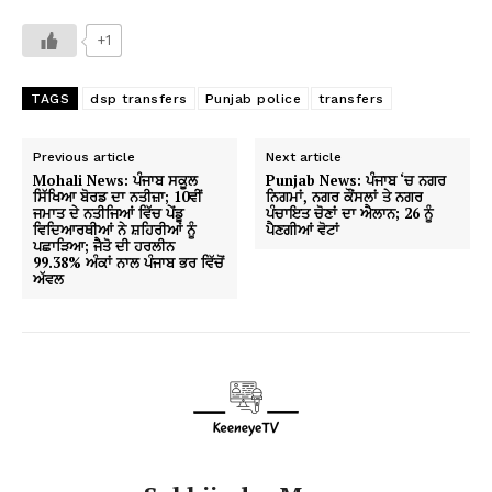
+1
TAGS
dsp transfers
Punjab police
transfers
Previous article
Next article
Mohali News: ਪੰਜਾਬ ਸਕੂਲ
Punjab News: ਪੰਜਾਬ ‘ਚ ਨਗਰ
ਸਿੱਖਿਆ ਬੋਰਡ ਦਾ ਨਤੀਜ਼ਾ; 10ਵੀਂ
ਨਿਗਮਾਂ, ਨਗਰ ਕੌਂਸਲਾਂ ਤੇ ਨਗਰ
ਜਮਾਤ ਦੇ ਨਤੀਜਿਆਂ ਵਿੱਚ ਪੇਂਡੂ
ਪੰਚਾਇਤ ਚੋਣਾਂ ਦਾ ਐਲਾਨ; 26 ਨੂੰ
ਵਿਦਿਆਰਥੀਆਂ ਨੇ ਸ਼ਹਿਰੀਆਂ ਨੂੰ
ਪੈਣਗੀਆਂ ਵੋਟਾਂ
ਪਛਾੜਿਆ; ਜੈਤੋ ਦੀ ਹਰਲੀਨ
99.38% ਅੰਕਾਂ ਨਾਲ ਪੰਜਾਬ ਭਰ ਵਿੱਚੋਂ
ਅੱਵਲ