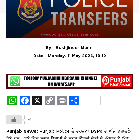
By:
Sukhjinder Mann
Monday, 11 May 2026, 19:10
Date:
W
F
X
C
Pr
S
h
a
o
in
h
at
c
p
t
ar
+1
s
e
y
e
Punjab News:
Punjab Police ਦੇ ਦਰਜ਼ਨਾਂ DSPs ਦੇ ਅੱਜ ਤਬਾਦਲੇ
ਹੋਏ ਹਨ। ਸੂਬੇ ਵਿਚ ਨਗਰ ਨਿਗਮਾਂ ਤੇ ਨਗਰ ਕੌਂਸਲਾਂ ਚੋਣਾਂ ਦੇ ਐਲਾਨ ਤੋਂ ਐਨ