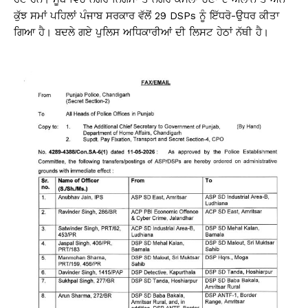
A
b
Li
ਕੁੱਝ ਸਮਾਂ ਪਹਿਲਾਂ ਪੰਜਾਬ ਸਰਕਾਰ ਵੱਲੋਂ 29 DSPs ਨੂੰ ਇੱਧਰੋ-ਉਧਰ ਕੀਤਾ
p
o
n
ਗਿਆ ਹੈ। ਬਦਲੇ ਗਏ ਪੁਲਿਸ ਅਧਿਕਾਰੀਆਂ ਦੀ ਲਿਸਟ ਹੇਠਾਂ ਨੱਥੀ ਹੈ।
p
o
k
k