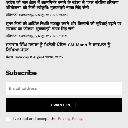
प्रदेश को जल क्षेत्र में आत्मनिर्भर बनाने के उद्देश्य से ‘जल संरक्षित हरियाणा
परियोजना’ को मिली स्वीकृति: मुख्यमंत्री नायब सिंह सैनी
ਹਰਿਆਣਾ
Saturday, 8 August 2026, 20:23
शुगर मिलों की आर्थिक स्थिति मजबूत करने और किसानों की सुविधाएं बढ़ाने पर
सरकार का फोकस: मुख्यमंत्री नायब सिंह सैनी
ਹਰਿਆਣਾ
Saturday, 8 August 2026, 19:59
ਜਗਤਾਰ ਸਿੰਘ ਹਵਾਰਾ ਨੂੰ ਮਿਲੇਗੀ ਪੈਰੋਲ! CM Mann ਨੇ ਰਾਜਪਾਲ ਨੂੰ
ਲਿਖਿਆ ਪੱਤਰ
ਪੰਜਾਬ
Saturday, 8 August 2026, 19:25
Subscribe
I WANT IN
I've read and accept the
Privacy Policy
.