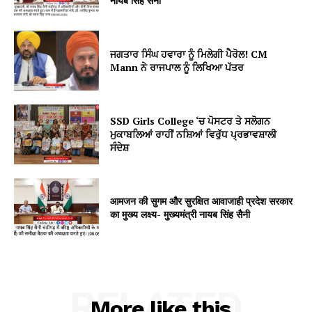
नायब सिंह सैनी
ਜਗਤਾਰ ਸਿੰਘ ਹਵਾਰਾ ਨੂੰ ਮਿਲੇਗੀ ਪੈਰੋਲ! CM
Mann ਨੇ ਰਾਜਪਾਲ ਨੂੰ ਲਿਖਿਆ ਪੱਤਰ
SSD Girls College ‘ਚ ਪੋਸਟਰ ਤੇ ਸਲੋਗਨ
ਮੁਕਾਬਲਿਆਂ ਰਾਹੀਂ ਨਸ਼ਿਆਂ ਵਿਰੁੱਧ ਪ੍ਰਭਾਵਸ਼ਾਲੀ
ਸੰਦੇਸ਼
आमजन की सुगम और सुरक्षित आवाजाही प्रदेश सरकार
का मुख्य लक्ष्य- मुख्यमंत्री नायब सिंह सैनी
RELATED
More like this