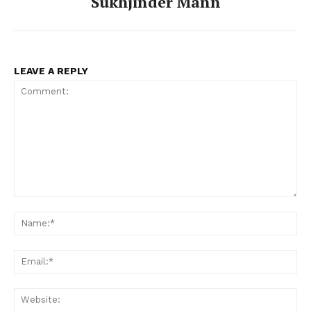
Sukhjinder Mann
LEAVE A REPLY
Comment:
Na
Ema
Web