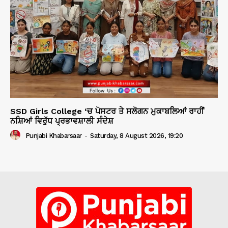
SSD Girls College ‘ਚ ਪੋਸਟਰ ਤੇ ਸਲੋਗਨ ਮੁਕਾਬਲਿਆਂ ਰਾਹੀਂ
ਨਸ਼ਿਆਂ ਵਿਰੁੱਧ ਪ੍ਰਭਾਵਸ਼ਾਲੀ ਸੰਦੇਸ਼
Punjabi Khabarsaar
-
Saturday, 8 August 2026, 19:20