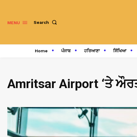
Search
MENU
Home
ਪੰਜਾਬ
ਹਰਿਆਣਾ
ਸਿੱਖਿਆ
Amritsar Airport ‘ਤੇ ਔਰਤ