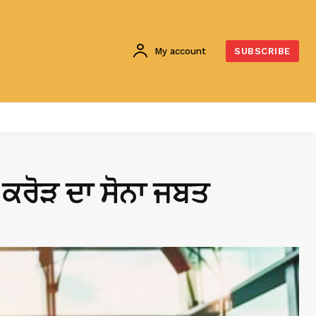
My account
SUBSCRIBE
 ਕਰੋੜ ਦਾ ਸੋਨਾ ਜਬਤ