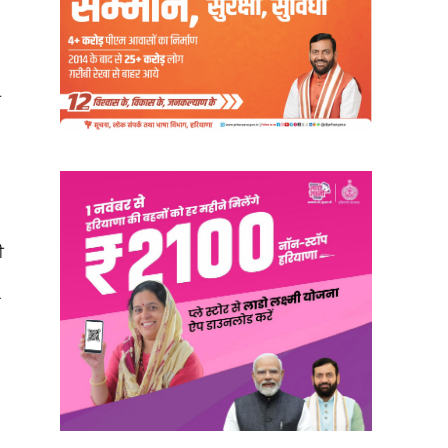
ੇ
ੀ
ਏ