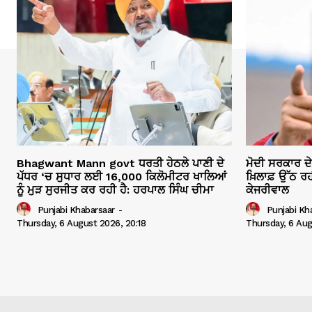
Bhagwant Mann govt ਧਰਤੀ ਹੇਠਲੇ ਪਾਣੀ ਦੇ
ਮੋਦੀ ਸਰਕਾਰ ਦ
ਪੱਧਰ ‘ਚ ਸੁਧਾਰ ਲਈ 16,000 ਕਿਲੋਮੀਟਰ ਖਾਲਿਆਂ
ਖ਼ਿਲਾਫ਼ ਉੱਠ ਰਹ
ਨੂੰ ਮੁੜ ਸੁਰਜੀਤ ਕਰ ਰਹੀ ਹੈ: ਹਰਪਾਲ ਸਿੰਘ ਚੀਮਾ
ਕੇਜਰੀਵਾਲ
Punjabi Khabarsaar
-
Punjabi Kh
Thursday, 6 August 2026, 20:18
Thursday, 6 Aug