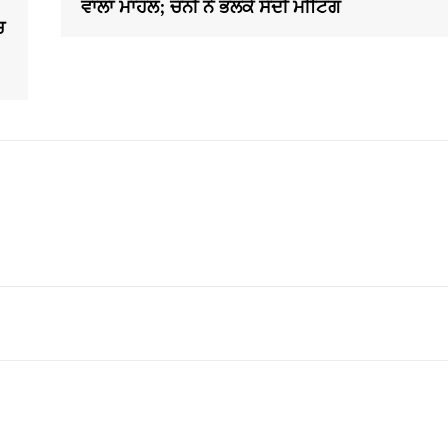
ਵਾਲਾ ਮਾਹੌਲ; ਚੰਨੀ ਨੇ ਭਲਕੇ ਸੱਦੀ ਮੀਟਿੰਗ
ਚ