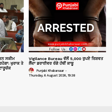
ਸ਼ਨ ਸਕੀਮ
Vigilance Bureau ਵੱਲੋਂ 5,000 ਰੁਪਏ ਰਿਸ਼ਵਤ
ਹੇਗਾ: ਖੁਰਾਕ ਤੇ
ਲੈਂਦਾ ਡਰਾਈਵਰ ਰੰਗੇ ਹੱਥੀਂ ਕਾਬੂ
ਾਰੂਚੱਕ
Punjabi Khabarsaar
-
Thursday, 6 August 2026, 19:38