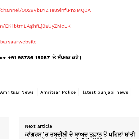
m/channel/0029VbBYZTe89inflPnxMQ0A
com/EK1btmLAghfLjBaUyZMcLK
abarsaarwebsite
mber +91 98786-15057 ‘
ਤੇ ਸੰਪਰਕ ਕਰੋ।
 Amritsar News
Amritsar Police
latest punjabi news
Next article
ਕਾਂਗਰਸ ‘ਚ ਤਬਦੀਲੀ ਦੇ ਬਾਅਦ ਤੁਫ਼ਾਨ ਤੋਂ ਪਹਿਲਾਂ ਸ਼ਾਂਤੀ