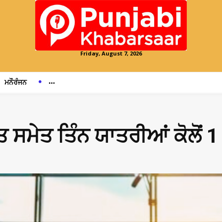
Friday, August 7, 2026
ਮਨੌਰੰਜਨ
 ਸਮੇਤ ਤਿੰਨ ਯਾਤਰੀਆਂ ਕੋਲੋਂ 1