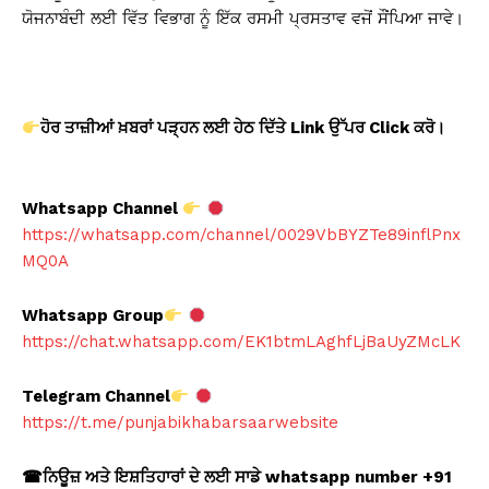
ਯੋਜਨਾਬੰਦੀ ਲਈ ਵਿੱਤ ਵਿਭਾਗ ਨੂੰ ਇੱਕ ਰਸਮੀ ਪ੍ਰਸਤਾਵ ਵਜੋਂ ਸੌਂਪਿਆ ਜਾਵੇ।
ਹੋਰ ਤਾਜ਼ੀਆਂ ਖ਼ਬਰਾਂ ਪੜ੍ਹਨ ਲਈ ਹੇਠ ਦਿੱਤੇ Link
ਉੱਪਰ Click
ਕਰੋ।
Whatsapp Channel
https://whatsapp.com/channel/0029VbBYZTe89inflPnx
MQ0A
Whatsapp Group
https://chat.whatsapp.com/EK1btmLAghfLjBaUyZMcLK
Telegram Channel
https://t.me/punjabikhabarsaarwebsite
☎
ਨਿਊਜ਼ ਅਤੇ ਇਸ਼ਤਿਹਾਰਾਂ ਦੇ ਲਈ ਸਾਡੇ whatsapp number +91