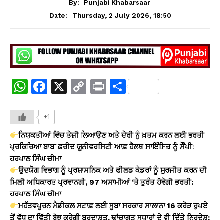
By:
Punjabi Khabarsaar
Thursday, 2 July 2026, 18:50
Date:
W
F
X
C
Pr
S
h
a
o
in
h
at
c
p
t
ar
+1
s
e
y
e
ਨਿਯੁਕਤੀਆਂ ਵਿੱਚ ਤੇਜ਼ੀ ਲਿਆਉਣ ਅਤੇ ਦੇਰੀ ਨੂੰ ਖ਼ਤਮ ਕਰਨ ਲਈ ਭਰਤੀ
A
b
Li
ਪ੍ਰਕਿਰਿਆ ਬਾਬਾ ਫ਼ਰੀਦ ਯੂਨੀਵਰਸਿਟੀ ਆਫ਼ ਹੈਲਥ ਸਾਇੰਸਿਜ਼ ਨੂੰ ਸੌਂਪੀ:
ਹਰਪਾਲ ਸਿੰਘ ਚੀਮਾ
p
o
n
ਉਦਯੋਗ ਵਿਭਾਗ ਨੂੰ ਪ੍ਰਸ਼ਾਸਨਿਕ ਅਤੇ ਫੀਲਡ ਕੇਡਰਾਂ ਨੂੰ ਸੁਰਜੀਤ ਕਰਨ ਦੀ
p
o
k
ਮਿਲੀ ਅਧਿਕਾਰਤ ਪ੍ਰਵਾਨਗੀ, 97 ਅਸਾਮੀਆਂ ‘ਤੇ ਤੁਰੰਤ ਹੋਵੇਗੀ ਭਰਤੀ:
k
ਹਰਪਾਲ ਸਿੰਘ ਚੀਮਾ
ਮਹੱਤਵਪੂਰਨ ਮੈਡੀਕਲ ਸਟਾਫ਼ ਲਈ ਸੂਬਾ ਸਰਕਾਰ ਸਾਲਾਨਾ 16 ਕਰੋੜ ਰੁਪਏ
ਤੋਂ ਵੱਧ ਦਾ ਵਿੱਤੀ ਬੋਝ ਕਰੇਗੀ ਬਰਦਾਸ਼ਤ, ਢਾਂਚਾਗਤ ਸੁਧਾਰਾਂ ਦੇ ਵੀ ਦਿੱਤੇ ਨਿਰਦੇਸ਼: