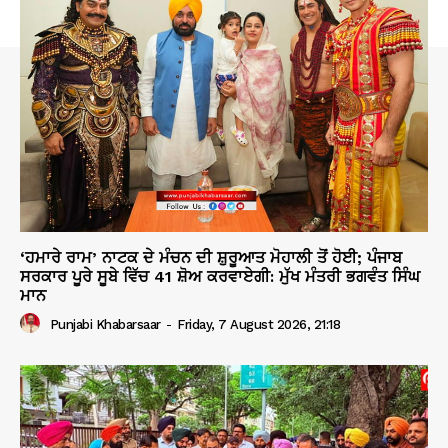
‘ਹਮਾਰੇ ਰਾਮ’ ਨਾਟਕ ਦੇ ਮੰਚਨ ਦੀ ਸ਼ੁਰੂਆਤ ਮੋਹਾਲੀ ਤੋਂ ਹੋਈ; ਪੰਜਾਬ
ਸਰਕਾਰ ਪੂਰੇ ਸੂਬੇ ਵਿੱਚ 41 ਸ਼ੋਅ ਕਰਵਾਏਗੀ: ਮੁੱਖ ਮੰਤਰੀ ਭਗਵੰਤ ਸਿੰਘ
ਮਾਨ
Punjabi Khabarsaar
-
Friday, 7 August 2026, 21:18