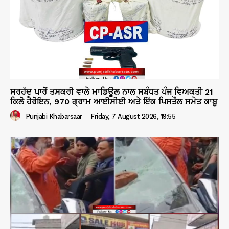
ਸਰਹੱਦ ਪਾਰੋਂ ਤਸਕਰੀ ਵਾਲੇ ਮਾਡਿਊਲ ਨਾਲ ਸਬੰਧਤ ਪੰਜ ਵਿਅਕਤੀ 21
ਕਿਲੋ ਹੈਰੋਇਨ, 970 ਗ੍ਰਾਮ ਆਈਸੀਈ ਅਤੇ ਇੱਕ ਪਿਸਤੌਲ ਸਮੇਤ ਕਾਬੂ
Punjabi Khabarsaar
-
Friday, 7 August 2026, 19:55