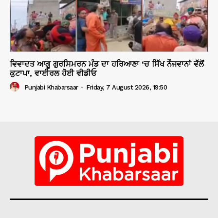
ਵਿਵਾਦਤ ਆਗੂ ਗੁਰਸਿਮਰਨ ਮੰਡ ਦਾ ਹਰਿਆਣਾ ‘ਚ ਸਿੱਖ ਨੌਜਵਾਨਾਂ ਵੱਲੋਂ
ਕੁਟਾਪਾ, ਵਾਈਰਲ ਹੋਈ ਵੀਡੀਓ
Punjabi Khabarsaar
-
Friday, 7 August 2026, 19:50