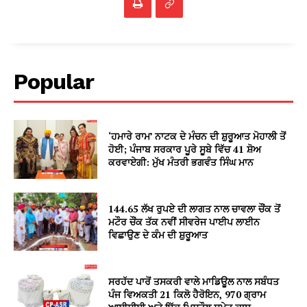
Popular
‘ਹਮਾਰੇ ਰਾਮ’ ਨਾਟਕ ਦੇ ਮੰਚਨ ਦੀ ਸ਼ੁਰੂਆਤ ਮੋਹਾਲੀ ਤੋਂ
ਹੋਈ; ਪੰਜਾਬ ਸਰਕਾਰ ਪੂਰੇ ਸੂਬੇ ਵਿੱਚ 41 ਸ਼ੋਅ
ਕਰਵਾਏਗੀ: ਮੁੱਖ ਮੰਤਰੀ ਭਗਵੰਤ ਸਿੰਘ ਮਾਨ
144.65 ਲੱਖ ਰੁਪਏ ਦੀ ਲਾਗਤ ਨਾਲ ਚਾਵਲਾ ਚੌਂਕ ਤੋਂ
ਮਟੌਰ ਚੌਂਕ ਤੱਕ ਨਵੀਂ ਸੀਵਰੇਜ ਪਾਈਪ ਲਾਈਨ
ਵਿਛਾਉਣ ਦੇ ਕੰਮ ਦੀ ਸ਼ੁਰੂਆਤ
ਸਰਹੱਦ ਪਾਰੋਂ ਤਸਕਰੀ ਵਾਲੇ ਮਾਡਿਊਲ ਨਾਲ ਸਬੰਧਤ
ਪੰਜ ਵਿਅਕਤੀ 21 ਕਿਲੋ ਹੈਰੋਇਨ, 970 ਗ੍ਰਾਮ