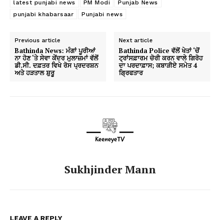
latest punjabi news
PM Modi
Punjab News
punjabi khabarsaar
Punjabi news
Previous article
Next article
Bathinda News: ਮੰਗਾਂ ਪੂਰੀਆਂ
Bathinda Police ਵੱਲੋਂ ਖੇਤਾਂ ‘ਚੋਂ
ਨਾ ਹੋਣ ‘ਤੇ ਸੇਵਾ ਕੇਂਦਰ ਮੁਲਾਜ਼ਮਾਂ ਵੱਲੋਂ
ਟ੍ਰਾਂਸਫ਼ਾਰਮ ਚੋਰੀ ਕਰਨ ਵਾਲੇ ਗਿਰੋਹ
ਡੀ.ਸੀ. ਦਫ਼ਤਰ ਵਿਖੇ ਰੋਸ ਪ੍ਰਦਰਸ਼ਨ
ਦਾ ਪਰਦਾਫ਼ਾਸ; ਕਬਾੜੀਏ ਸਮੇਤ 4
ਅਤੇ ਹੜਤਾਲ ਸ਼ੁਰੂ
ਗ੍ਰਿਫਤਾਰ
Sukhjinder Mann
LEAVE A REPLY