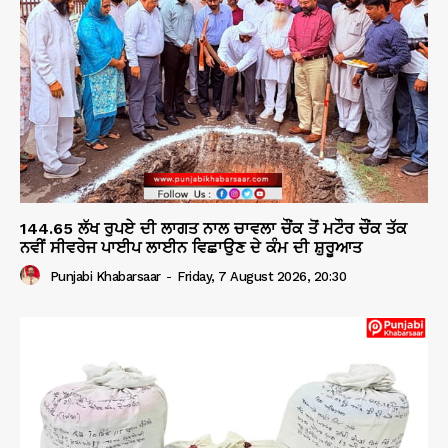
144.65 ਲੱਖ ਰੁਪਏ ਦੀ ਲਾਗਤ ਨਾਲ ਚਾਵਲਾ ਚੌਂਕ ਤੋਂ ਮਟੌਰ ਚੌਂਕ ਤੱਕ
ਨਵੀਂ ਸੀਵਰੇਜ ਪਾਈਪ ਲਾਈਨ ਵਿਛਾਉਣ ਦੇ ਕੰਮ ਦੀ ਸ਼ੁਰੂਆਤ
Punjabi Khabarsaar
-
Friday, 7 August 2026, 20:30