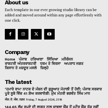
About us
Each template in our ever growing studio library can be
added and moved around within any page effortlessly with
one click.
Company
Home
ਪੰਜਾਬ
ਹਰਿਆਣਾ
ਸਿੱਖਿਆ
ਮਨੌਰੰਜਨ
ਰਾਸ਼ਟਰੀ ਅੰਤਰਰਾਸ਼ਟਰੀ
ਧਰਮ ਤੇ ਵਿਰਸਾ
ਅਪਰਾਧ ਜਗਤ
ਕਿਸਾਨ ਤੇ ਮਜ਼ਦੂਰ ਮਸਲੇ
ਜ਼ਿਲ੍ਹੇ
The latest
‘ਹਮਾਰੇ ਰਾਮ’ ਨਾਟਕ ਦੇ ਮੰਚਨ ਦੀ ਸ਼ੁਰੂਆਤ ਮੋਹਾਲੀ ਤੋਂ ਹੋਈ; ਪੰਜਾਬ ਸਰਕਾਰ
ਪੂਰੇ ਸੂਬੇ ਵਿੱਚ 41 ਸ਼ੋਅ ਕਰਵਾਏਗੀ: ਮੁੱਖ ਮੰਤਰੀ ਭਗਵੰਤ ਸਿੰਘ ਮਾਨ
ਐਸ. ਏ. ਐਸ. ਨਗਰ
Friday, 7 August 2026, 21:18
144.65 ਲੱਖ ਰੁਪਏ ਦੀ ਲਾਗਤ ਨਾਲ ਚਾਵਲਾ ਚੌਂਕ ਤੋਂ ਮਟੌਰ ਚੌਂਕ ਤੱਕ ਨਵੀਂ