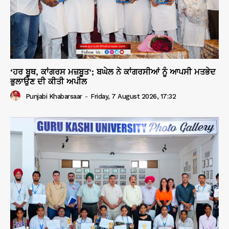
‘ਹਰ ਬੂਥ, ਕਾਂਗਰਸ ਮਜ਼ਬੂਤ’; ਬਘੇਲ ਨੇ ਕਾਂਗਰਸੀਆਂ ਨੂੰ ਆਪਸੀ ਮਤਭੇਦ
ਭੁਲਾਉਣ ਦੀ ਕੀਤੀ ਅਪੀਲ
Punjabi Khabarsaar
-
Friday, 7 August 2026, 17:32