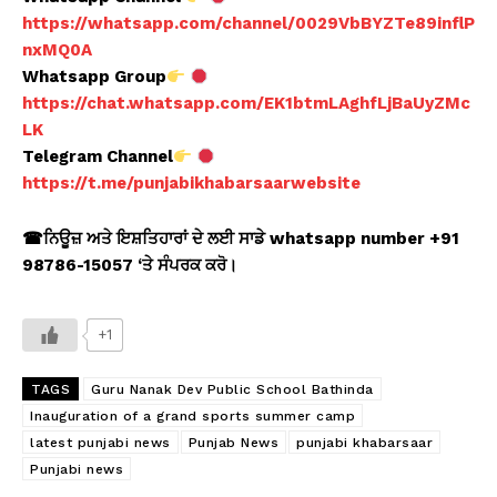
https://whatsapp.com/channel/0029VbBYZTe89inflP
nxMQ0A
Whatsapp Group
https://chat.whatsapp.com/EK1btmLAghfLjBaUyZMc
LK
Telegram Channel
https://t.me/punjabikhabarsaarwebsite
☎ਨਿਊਜ਼ ਅਤੇ ਇਸ਼ਤਿਹਾਰਾਂ ਦੇ ਲਈ ਸਾਡੇ whatsapp number +91
98786-15057 ‘ਤੇ ਸੰਪਰਕ ਕਰੋ।
+1
TAGS
Guru Nanak Dev Public School Bathinda
Inauguration of a grand sports summer camp
latest punjabi news
Punjab News
punjabi khabarsaar
Punjabi news