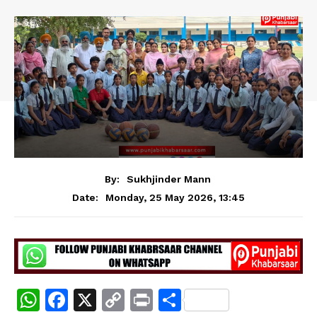
By:
Sukhjinder Mann
Monday, 25 May 2026, 13:45
Date:
W
F
X
C
Pr
S