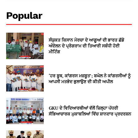
Popular
ਸੰਯੁਕਤ ਕਿਸਾਨ ਮੋਰਚਾ ਦੇ ਆਗੂਆਂ ਦੀ ਭਾਰਤ ਛੱਡੋ
ਅੰਦੋਲਨ ਦੇ ਪ੍ਰੋਗਰਾਮ ਦੀ ਤਿਆਰੀ ਸਬੰਧੀ ਹੋਈ
ਮੀਟਿੰਗ
‘ਹਰ ਬੂਥ, ਕਾਂਗਰਸ ਮਜ਼ਬੂਤ’; ਬਘੇਲ ਨੇ ਕਾਂਗਰਸੀਆਂ ਨੂੰ
ਆਪਸੀ ਮਤਭੇਦ ਭੁਲਾਉਣ ਦੀ ਕੀਤੀ ਅਪੀਲ
GKU ਦੇ ਵਿਦਿਆਰਥੀਆਂ ਵੱਲੋਂ ਜ਼ਿਲ੍ਹਾ ਪੱਧਰੀ
ਸੱਭਿਆਚਾਰਕ ਮੁਕਾਬਲਿਆਂ ਵਿੱਚ ਸ਼ਾਨਦਾਰ ਪ੍ਰਦਰਸ਼ਨ