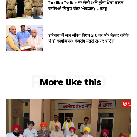
Fazilka Police ਦਾ ਚੋਰੀ ਅਤੇ ਲੁੱਟਾਂ ਖੋਹਾਂ ਕਰਨ
ਵਾਲਿਆਂ ਵਿਰੁਧ ਵੱਡਾ ਐਕਸ਼ਨ; 2 ਕਾਬੂ
हरियाणा में जल जीवन मिशन 2.0 का और बेहतर तरीके
से हो कार्यान्वयनः केंद्रीय मंत्री सीआर पाटिल
RELATED
More like this