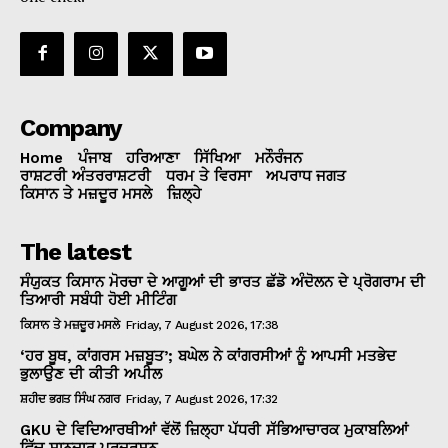
Company
Home
ਪੰਜਾਬ
ਹਰਿਆਣਾ
ਸਿੱਖਿਆ
ਮਨੌਰੰਜਨ
ਰਾਸ਼ਟਰੀ ਅੰਤਰਰਾਸ਼ਟਰੀ
ਧਰਮ ਤੇ ਵਿਰਸਾ
ਅਪਰਾਧ ਜਗਤ
ਕਿਸਾਨ ਤੇ ਮਜ਼ਦੂਰ ਮਸਲੇ
ਜ਼ਿਲ੍ਹੇ
The latest
ਸੰਯੁਕਤ ਕਿਸਾਨ ਮੋਰਚਾ ਦੇ ਆਗੂਆਂ ਦੀ ਭਾਰਤ ਛੱਡੋ ਅੰਦੋਲਨ ਦੇ ਪ੍ਰੋਗਰਾਮ ਦੀ
ਤਿਆਰੀ ਸਬੰਧੀ ਹੋਈ ਮੀਟਿੰਗ
ਕਿਸਾਨ ਤੇ ਮਜ਼ਦੂਰ ਮਸਲੇ
Friday, 7 August 2026, 17:38
‘ਹਰ ਬੂਥ, ਕਾਂਗਰਸ ਮਜ਼ਬੂਤ’; ਬਘੇਲ ਨੇ ਕਾਂਗਰਸੀਆਂ ਨੂੰ ਆਪਸੀ ਮਤਭੇਦ
ਭੁਲਾਉਣ ਦੀ ਕੀਤੀ ਅਪੀਲ
ਸ਼ਹੀਦ ਭਗਤ ਸਿੰਘ ਨਗਰ
Friday, 7 August 2026, 17:32
GKU ਦੇ ਵਿਦਿਆਰਥੀਆਂ ਵੱਲੋਂ ਜ਼ਿਲ੍ਹਾ ਪੱਧਰੀ ਸੱਭਿਆਚਾਰਕ ਮੁਕਾਬਲਿਆਂ
ਵਿੱਚ ਸ਼ਾਨਦਾਰ ਪ੍ਰਦਰਸ਼ਨ