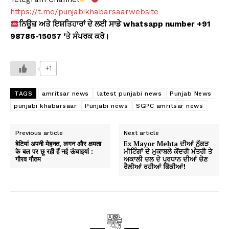
https://t.me/punjabikhabarsaarwebsite
ਨਿਊਜ਼ ਅਤੇ ਇਸ਼ਤਿਹਾਰਾਂ ਦੇ ਲਈ ਸਾਡੇ whatsapp number +91
98786-15057 ‘ਤੇ ਸੰਪਰਕ ਕਰੋ।
+1
TAGS
amritsar news
latest punjabi news
Punjab News
punjabi khabarsaar
Punjabi news
SGPC amritsar news
Previous article
Next article
बेटियां अपनी मेहनत, लगन और क्षमता
Ex Mayor Mehta ਦੀਆਂ ਨੁੱਕੜ
के बल पर छू रही हैं नई ऊंचाइयां :
ਮੀਟਿੰਗਾਂ ਦੇ ਮੁਕਾਬਲੇ ਕੇਂਦਰੀ ਮੰਤਰੀ ਤੇ
गौरव गौतम
ਅਕਾਲੀ ਦਲ ਦੇ ਪ੍ਰਧਾਨ ਦੀਆਂ ਚੋਣ
ਰੈਲੀਆਂ ਰਹੀਆਂ ਫਿੱਕੀਆਂ!