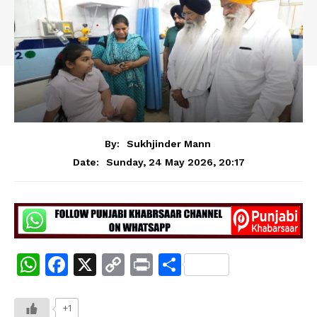
By:
Sukhjinder Mann
Sunday, 24 May 2026, 20:17
Date:
W
F
X
C
Pr
S
h
a
o
in
h
at
c
p
t
ar
+1