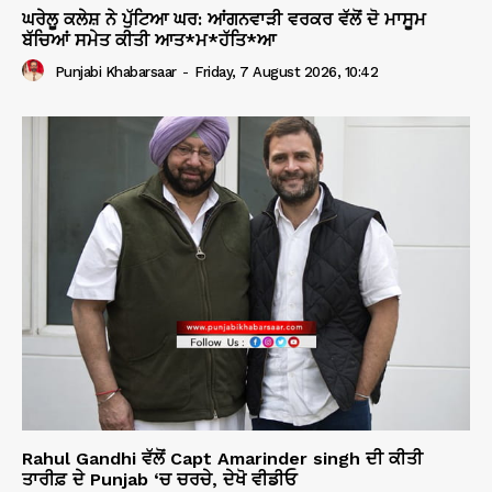
ਘਰੇਲੂ ਕਲੇਸ਼ ਨੇ ਪੁੱਟਿਆ ਘਰ: ਆਂਗਨਵਾੜੀ ਵਰਕਰ ਵੱਲੋਂ ਦੋ ਮਾਸੂਮ
ਬੱਚਿਆਂ ਸਮੇਤ ਕੀਤੀ ਆਤ*ਮ*ਹੱਤਿ*ਆ
Punjabi Khabarsaar
-
Friday, 7 August 2026, 10:42
Rahul Gandhi ਵੱਲੋਂ Capt Amarinder singh ਦੀ ਕੀਤੀ
ਤਾਰੀਫ਼ ਦੇ Punjab ‘ਚ ਚਰਚੇ, ਦੇਖੋ ਵੀਡੀਓ