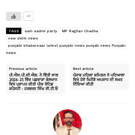
+1
TAGS
aam aadmi party
MP Raghav Chadha
new delhi news
punjabi khabarsaar latest punjabi news punjab news Punjabi
news
Previous article
Next article
ਪੀ.ਐਸ.ਪੀ.ਸੀ.ਐਲ. ਨੇ ਵਿੱਤੀ ਸਾਲ
ਪੰਜਾਬ ਮਹਿਲਾ ਕਮਿਸ਼ਨ ਨੇ ਪਟਿਆਲਾ
2024-25 ਵਿੱਚ ਪਛਵਾੜਾ ਕੋਲਖਾਨ
ਵਿਖੇ ਹੋਏ ਘਿਨੌਣੇ ਅਪਰਾਧ ਦੀ ਸਖ਼ਤ
ਵਿਖੇ ਪ੍ਰਾਪਤ ਕੀਤੀ ਪੀਕ ਰੇਟਿਡ
ਨਿੰਦਿਆ ਕੀਤੀ
ਕਪੈਸਟੀ : ਹਰਭਜਨ ਸਿੰਘ ਈ.ਟੀ.ਓ