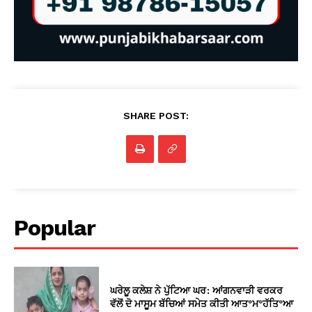
SHARE POST:
Popular
ਘਰੇਲੂ ਕਲੇਸ਼ ਨੇ ਪੁੱਟਿਆ ਘਰ: ਆਂਗਨਵਾੜੀ ਵਰਕਰ
ਵੱਲੋਂ ਦੋ ਮਾਸੂਮ ਬੱਚਿਆਂ ਸਮੇਤ ਕੀਤੀ ਆਤ*ਮ*ਹੱਤਿ*ਆ