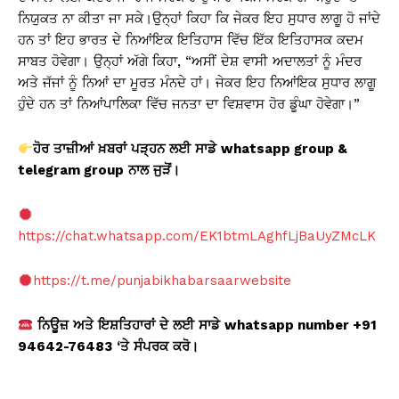
ਨਿਯੁਕਤ ਨਾ ਕੀਤਾ ਜਾ ਸਕੇ।ਉਨ੍ਹਾਂ ਕਿਹਾ ਕਿ ਜੇਕਰ ਇਹ ਸੁਧਾਰ ਲਾਗੂ ਹੋ ਜਾਂਦੇ
ਹਨ ਤਾਂ ਇਹ ਭਾਰਤ ਦੇ ਨਿਆਂਇਕ ਇਤਿਹਾਸ ਵਿੱਚ ਇੱਕ ਇਤਿਹਾਸਕ ਕਦਮ
ਸਾਬਤ ਹੋਵੇਗਾ। ਉਨ੍ਹਾਂ ਅੱਗੇ ਕਿਹਾ, “ਅਸੀਂ ਦੇਸ਼ ਵਾਸੀ ਅਦਾਲਤਾਂ ਨੂੰ ਮੰਦਰ
ਅਤੇ ਜੱਜਾਂ ਨੂੰ ਨਿਆਂ ਦਾ ਮੂਰਤ ਮੰਨਦੇ ਹਾਂ। ਜੇਕਰ ਇਹ ਨਿਆਂਇਕ ਸੁਧਾਰ ਲਾਗੂ
ਹੁੰਦੇ ਹਨ ਤਾਂ ਨਿਆਂਪਾਲਿਕਾ ਵਿੱਚ ਜਨਤਾ ਦਾ ਵਿਸ਼ਵਾਸ ਹੋਰ ਡੂੰਘਾ ਹੋਵੇਗਾ।”
ਹੋਰ
ਤਾਜ਼ੀਆਂ
ਖ਼ਬਰਾਂ
ਪੜ੍ਹਨ
ਲਈ
ਸਾਡੇ
whatsapp group &
telegram group
ਨਾਲ
ਜੁੜੋਂ
।
https://chat.whatsapp.com/EK1btmLAghfLjBaUyZMcLK
https://t.me/punjabikhabarsaarwebsite
ਨਿਊਜ਼
ਅਤੇ
ਇਸ਼ਤਿਹਾਰਾਂ
ਦੇ
ਲਈ
ਸਾਡੇ
whatsapp number +91
94642-76483
‘ਤੇ
ਸੰਪਰਕ
ਕਰੋ
।