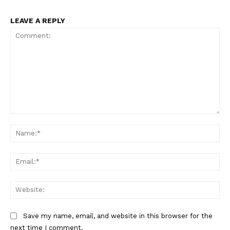
LEAVE A REPLY
Comment:
Na
Ema
Web
Save my name, email, and website in this browser for the
next time I comment.