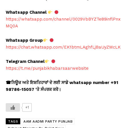
Whatsapp Channel
https://whatsapp.com/channel/0029VbBYZTe89inflPnx
MQ0A
Whatsapp Group
https://chat.whatsapp.com/EK1btmLAghfLjBaUyZMcLK
Telegram Channel
https://t.me/punjabikhabarsaarwebsite
☎
ਨਿਊਜ਼ ਅਤੇ ਇਸ਼ਤਿਹਾਰਾਂ ਦੇ ਲਈ ਸਾਡੇ whatsapp number +91
98786-15057 ‘
ਤੇ ਸੰਪਰਕ ਕਰੋ।
+1
TAGS
AAM AADMI PARTY PUNJAB