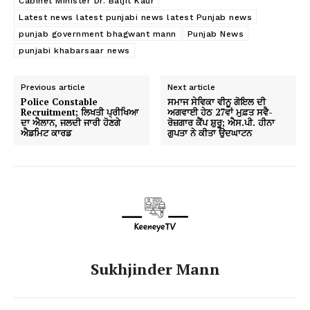
Cabinet Minister Dr. Baljit Kaur
Latest news latest punjabi news latest Punjab news
punjab government bhagwant mann
Punjab News
punjabi khabarsaar news
Previous article
Next article
Police Constable
ਸਮਾਜ ਸੇਵਿਕਾ ਵੀਨੂ ਗੋਇਲ ਦੀ
Recruitment; ਲਿਖਤੀ ਪ੍ਰੀਖਿਆ
ਅਗਵਾਈ ਹੇਠ 27ਵਾਂ ਮੁਫ਼ਤ ਸਵੈ-
ਦਾ ਐਲਾਨ, ਜਲਦੀ ਜਾਰੀ ਹੋਣਗੇ
ਰੋਜ਼ਗਾਰ ਕੈਂਪ ਸ਼ੁਰੂ; ਐਸ.ਪੀ. ਹੀਨਾ
ਐਡਮਿਟ ਕਾਰਡ
ਗੁਪਤਾ ਨੇ ਕੀਤਾ ਉਦਘਾਟਨ
Sukhjinder Mann