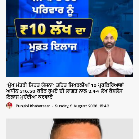
’ਮੁੱਖ ਮੰਤਰੀ ਸਿਹਤ ਯੋਜਨਾ’ ਤਹਿਤ ਸਿਖਰਲੀਆਂ 10 ਪ੍ਰਕਿਰਿਆਵਾਂ
ਅਧੀਨ 316.50 ਕਰੋੜ ਰੁਪਏ ਦੀ ਲਾਗਤ ਨਾਲ 2.44 ਲੱਖ ਕੈਸ਼ਲੈੱਸ
ਇਲਾਜ ਮੁਹੱਈਆ ਕਰਵਾਏੇ
Punjabi Khabarsaar
-
Sunday, 9 August 2026, 15:42