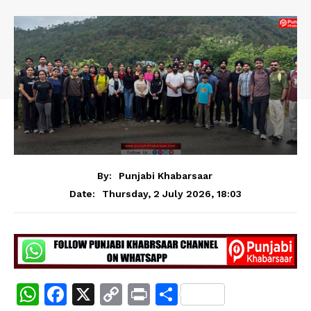
By:
Punjabi Khabarsaar
Thursday, 2 July 2026, 18:03
Date:
W
F
X
C
Pr
S