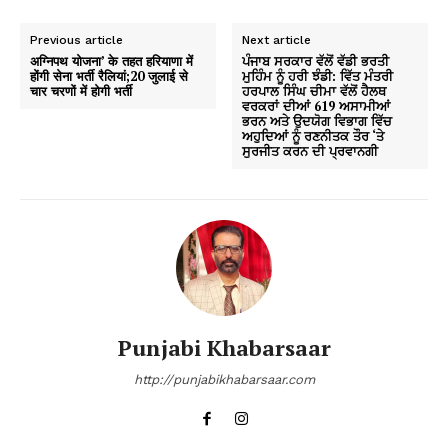
Previous article
Next article
अग्निपथ योजना’ के तहत हरियाणा में
ਪੰਜਾਬ ਸਰਕਾਰ ਵੱਲੋਂ ਵੱਡੀ ਭਰਤੀ
होंगी सेना भर्ती रैलियां;20 जुलाई से
ਮੁਹਿੰਮ ਨੂੰ ਹਰੀ ਝੰਡੀ: ਵਿੱਤ ਮੰਤਰੀ
चार चरणों में होगी भर्ती
ਹਰਪਾਲ ਸਿੰਘ ਚੀਮਾ ਵੱਲੋਂ ਹੈਲਥ
ਵਰਕਰਾਂ ਦੀਆਂ 619 ਅਸਾਮੀਆਂ
ਭਰਨ ਅਤੇ ਉਦਯੋਗ ਵਿਭਾਗ ਵਿੱਚ
ਅਹੁਦਿਆਂ ਨੂੰ ਰਣਨੀਤਕ ਤੌਰ ‘ਤੇ
ਸੁਰਜੀਤ ਕਰਨ ਦੀ ਪ੍ਰਵਾਨਗੀ
Punjabi Khabarsaar
http://punjabikhabarsaar.com