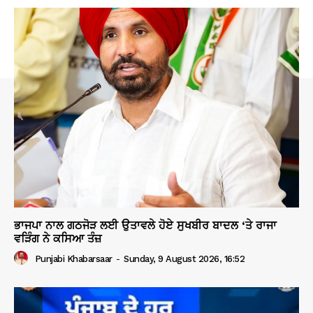
ਭਾਜਪਾ ਨਾਲ ਗਠਜੋੜ ਲਈ ਉਤਾਵਲੇ ਹੋਏ ਸੁਖਬੀਰ ਬਾਦਲ ‘ਤੇ ਰਾਜਾ
ਵੜਿੰਗ ਨੇ ਕਸਿਆ ਤੰਜ਼
Punjabi Khabarsaar
-
Sunday, 9 August 2026, 16:52