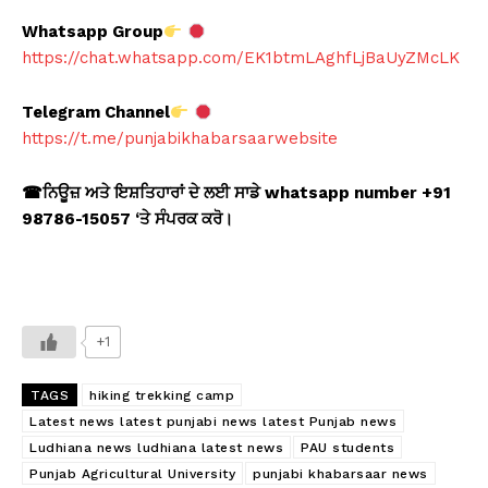
Whatsapp Group
https://chat.whatsapp.com/EK1btmLAghfLjBaUyZMcLK
Telegram Channel
https://t.me/punjabikhabarsaarwebsite
☎
ਨਿਊਜ਼ ਅਤੇ ਇਸ਼ਤਿਹਾਰਾਂ ਦੇ ਲਈ ਸਾਡੇ whatsapp number +91
98786-15057 ‘
ਤੇ ਸੰਪਰਕ ਕਰੋ।
+1
TAGS
hiking trekking camp
Latest news latest punjabi news latest Punjab news
Ludhiana news ludhiana latest news
PAU students
Punjab Agricultural University
punjabi khabarsaar news