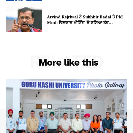
Arvind Kejriwal ਨੇ Sukhbir Badal ਤੇ PM
Modi ਵਿਚਕਾਰ ਮੀਟਿੰਗ ‘ਤੇ ਕਸਿਆ ਤੰਜ਼…
RELATED
More like this