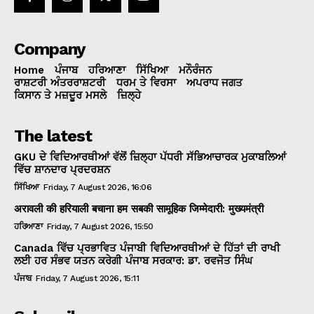
Company
Home
ਪੰਜਾਬ
ਹਰਿਆਣਾ
ਸਿੱਖਿਆ
ਮਨੌਰੰਜਨ
ਰਾਸ਼ਟਰੀ ਅੰਤਰਰਾਸ਼ਟਰੀ
ਧਰਮ ਤੇ ਵਿਰਸਾ
ਅਪਰਾਧ ਜਗਤ
ਕਿਸਾਨ ਤੇ ਮਜ਼ਦੂਰ ਮਸਲੇ
ਜ਼ਿਲ੍ਹੇ
The latest
GKU ਦੇ ਵਿਦਿਆਰਥੀਆਂ ਵੱਲੋਂ ਜ਼ਿਲ੍ਹਾ ਪੱਧਰੀ ਸੱਭਿਆਚਾਰਕ ਮੁਕਾਬਲਿਆਂ
ਵਿੱਚ ਸ਼ਾਨਦਾਰ ਪ੍ਰਦਰਸ਼ਨ
ਸਿੱਖਿਆ
Friday, 7 August 2026, 16:06
अरावली की हरियाली बचाना हम सबकी सामूहिक जिम्मेदारी: मुख्यमंत्री
ਹਰਿਆਣਾ
Friday, 7 August 2026, 15:50
Canada ਵਿੱਚ ਪ੍ਰਭਾਵਿਤ ਪੰਜਾਬੀ ਵਿਦਿਆਰਥੀਆਂ ਦੇ ਹਿੱਤਾਂ ਦੀ ਰਾਖੀ
ਲਈ ਹਰ ਸੰਭਵ ਯਤਨ ਕਰੇਗੀ ਪੰਜਾਬ ਸਰਕਾਰ: ਡਾ. ਰਵਜੋਤ ਸਿੰਘ
ਪੰਜਾਬ
Friday, 7 August 2026, 15:11