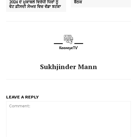
2024 ਦੇ ਮੁਕਾਬਲੇ ਵਿਰੋਧੀ ਧਿਰਾਂ ਨੂੰ
ਬੈਠਕ
ਵੋਟ ਫ਼ੀਸਦੀ ਸੇਅਰ ਵਿਚ ਵੱਡਾ ਝਟਕਾ
Sukhjinder Mann
LEAVE A REPLY