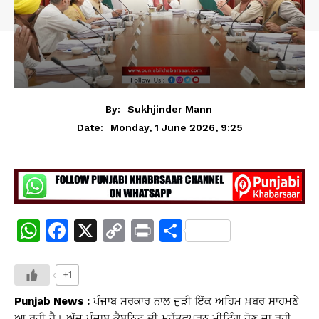
By:
Sukhjinder Mann
Monday, 1 June 2026, 9:25
Date:
W
F
X
C
Pr
S
h
a
o
in
h
at
c
p
t
ar
+1
s
e
y
e
Punjab News :
ਪੰਜਾਬ ਸਰਕਾਰ ਨਾਲ ਜੁੜੀ ਇੱਕ ਅਹਿਮ ਖ਼ਬਰ ਸਾਹਮਣੇ
ਆ ਰਹੀ ਹੈ। ਅੱਜ ਪੰਜਾਬ ਕੈਬਨਿਟ ਦੀ ਮਹੱਤਵਪੂਰਨ ਮੀਟਿੰਗ ਹੋਣ ਜਾ ਰਹੀ