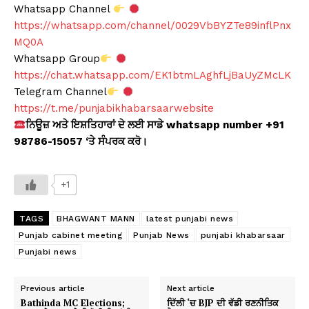
Whatsapp Channel
https://whatsapp.com/channel/0029VbBYZTe89inflPnx
MQ0A
Whatsapp Group
https://chat.whatsapp.com/EK1btmLAghfLjBaUyZMcLK
Telegram Channel
https://t.me/punjabikhabarsaarwebsite
ਨਿਊਜ਼ ਅਤੇ ਇਸ਼ਤਿਹਾਰਾਂ ਦੇ ਲਈ ਸਾਡੇ whatsapp number +91
98786-15057 ‘ਤੇ ਸੰਪਰਕ ਕਰੋ।
+1
TAGS
BHAGWANT MANN
latest punjabi news
Punjab cabinet meeting
Punjab News
punjabi khabarsaar
Punjabi news
Previous article
Next article
Bathinda MC Elections;
ਦਿੱਲੀ ‘ਚ BJP ਦੀ ਵੱਡੀ ਰਣਨੀਤਿਕ