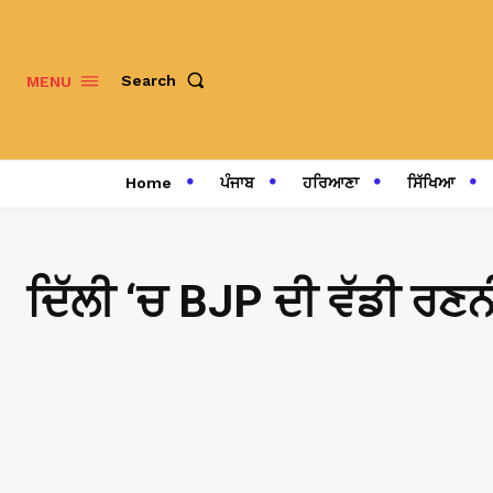
Search
MENU
Home
ਪੰਜਾਬ
ਹਰਿਆਣਾ
ਸਿੱਖਿਆ
ਦਿੱਲੀ ‘ਚ BJP ਦੀ ਵੱਡੀ ਰਣ