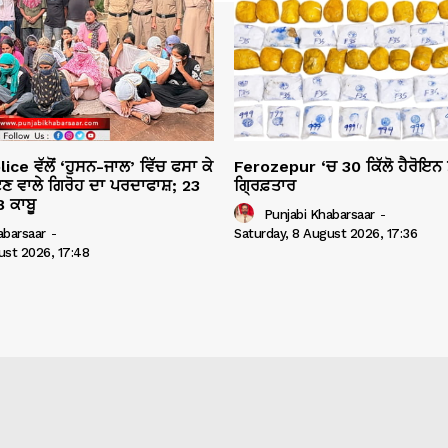
ce ਵੱਲੋਂ ‘ਹੁਸਨ-ਜਾਲ’ ਵਿੱਚ ਫਸਾ ਕੇ
Ferozepur ‘ਚ 30 ਕਿੱਲੋ ਹੈਰੋਇਨ
ੁੱਟਣ ਵਾਲੇ ਗਿਰੋਹ ਦਾ ਪਰਦਾਫਾਸ਼; 23
ਗ੍ਰਿਫ਼ਤਾਰ
 ਕਾਬੂ
Punjabi Khabarsaar
-
Saturday, 8 August 2026, 17:36
abarsaar
-
ust 2026, 17:48