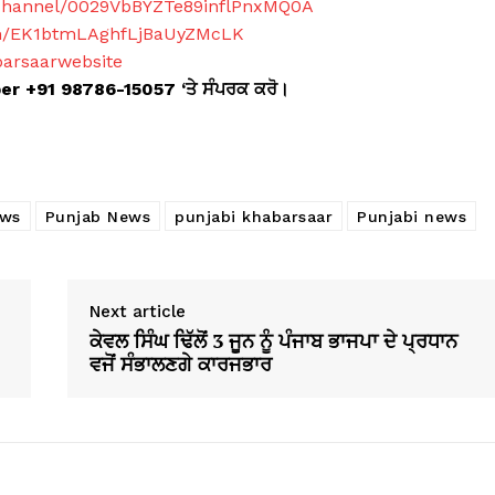
/channel/0029VbBYZTe89inflPnxMQ0A
com/EK1btmLAghfLjBaUyZMcLK
barsaarwebsite
ber +91 98786-15057 ‘ਤੇ ਸੰਪਰਕ ਕਰੋ।
ews
Punjab News
punjabi khabarsaar
Punjabi news
Next article
ਕੇਵਲ ਸਿੰਘ ਢਿੱਲੋਂ 3 ਜੂਨ ਨੂੰ ਪੰਜਾਬ ਭਾਜਪਾ ਦੇ ਪ੍ਰਧਾਨ
ਵਜੋਂ ਸੰਭਾਲਣਗੇ ਕਾਰਜਭਾਰ