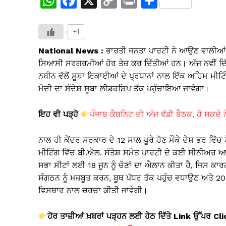
W
F
X
C
Pr
S
h
a
o
in
h
at
c
p
t
ar
+1
s
e
y
e
National News :
ਭਾਰਤੀ ਜਨਤਾ ਪਾਰਟੀ ਨੇ ਆਉਣ ਵਾਲੀਆਂ ਰ
A
b
Li
ਸਿਆਸੀ ਸਰਗਰਮੀਆਂ ਹੋਰ ਤੇਜ਼ ਕਰ ਦਿੱਤੀਆਂ ਹਨ। ਅੱਜ ਨਵੀਂ ਦਿੱ
ਨਬੀਨ ਵੱਲੋਂ ਸੂਬਾ ਇਕਾਈਆਂ ਦੇ ਪ੍ਰਧਾਨਾਂ ਨਾਲ ਇੱਕ ਅਹਿਮ ਮੀਟ
p
o
n
ਮੋਦੀ ਦਾ ਸੰਦੇਸ਼ ਸੂਬਾ ਲੀਡਰਸ਼ਿਪ ਤੱਕ ਪਹੁੰਚਾਇਆ ਜਾਵੇਗਾ।
p
o
k
k
ਇਹ ਵੀ ਪੜ੍ਹੋ
ਪੰਜਾਬ ਕੈਬਨਿਟ ਦੀ ਅੱਜ ਵੱਡੀ ਬੈਠਕ, ਹੋ ਸਕ
ਨਾਲ ਹੀ ਕੇਂਦਰ ਸਰਕਾਰ ਦੇ 12 ਸਾਲ ਪੂਰੇ ਹੋਣ ਮੌਕੇ ਦੇਸ਼ ਭਰ ਵਿੱਚ 
ਮੀਟਿੰਗ ਵਿੱਚ ਬੀ.ਐਲ. ਸੰਤੋਸ਼ ਸਮੇਤ ਪਾਰਟੀ ਦੇ ਕਈ ਸੀਨੀਅਰ ਆਗੂ
ਸਭਾ ਸੀਟਾਂ ਲਈ 18 ਜੂਨ ਨੂੰ ਚੋਣਾਂ ਦਾ ਐਲਾਨ ਕੀਤਾ ਹੈ, ਜਿਸ 
ਸੰਗਠਨ ਨੂੰ ਮਜ਼ਬੂਤ ਕਰਨ, ਬੂਥ ਪੱਧਰ ਤੱਕ ਪਹੁੰਚ ਵਧਾਉਣ ਅਤੇ 20
ਵਿਸਥਾਰ ਨਾਲ ਚਰਚਾ ਕੀਤੀ ਜਾਵੇਗੀ।
ਹੋਰ ਤਾਜ਼ੀਆਂ ਖ਼ਬਰਾਂ ਪੜ੍ਹਨ ਲਈ ਹੇਠ ਦਿੱਤੇ Link ਉੱਪਰ Cl