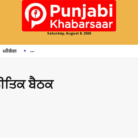
Saturday, August 8, 2026
ਮਨੌਰੰਜਨ
ਨੀਤਿਕ ਬੈਠਕ