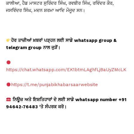
ਕਾਲੀਆ, ਹੈਡ ਮਾਸਟਰ ਸੁਰਿੰਦਰ ਸਿੰਘ, ਰਵਬੀਰ ਸਿੰਘ, ਰਵਿੰਦਰ ਕੌਰ,
ਜਸਵਿੰਦਰ ਸਿੰਘ, ਮਦਨ ਸ਼ਰਮਾ ਆਦਿ ਮੌਜੂਦ ਸਨ।
ਹੋਰ
ਤਾਜ਼ੀਆਂ
ਖ਼ਬਰਾਂ
ਪੜ੍ਹਨ
ਲਈ
ਸਾਡੇ
whatsapp group &
telegram group
ਨਾਲ
ਜੁੜੋਂ
।
https://chat.whatsapp.com/EK1btmLAghfLjBaUyZMcLK
https://t.me/punjabikhabarsaarwebsite
ਨਿਊਜ਼
ਅਤੇ
ਇਸ਼ਤਿਹਾਰਾਂ
ਦੇ
ਲਈ
ਸਾਡੇ
whatsapp number +91
94642-76483
‘ਤੇ
ਸੰਪਰਕ
ਕਰੋ
।