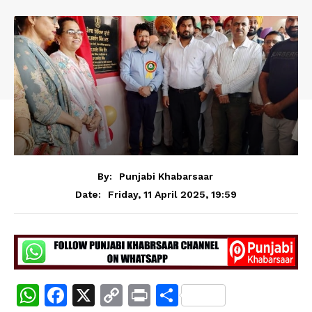
By:
Punjabi Khabarsaar
Friday, 11 April 2025, 19:59
Date:
W
F
X
C
Pr
S