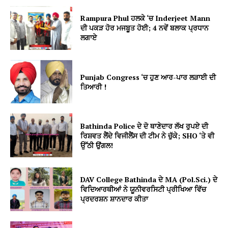
Rampura Phul ਹਲਕੇ ‘ਚ Inderjeet Mann
ਦੀ ਪਕੜ ਹੋਰ ਮਜਬੂਤ ਹੋਈ; 4 ਨਵੇਂ ਬਲਾਕ ਪ੍ਰਧਾਨ
ਲਗਾਏ
Punjab Congress ‘ਚ ਹੁਣ ਆਰ-ਪਾਰ ਲੜਾਈ ਦੀ
ਤਿਆਰੀ !
Bathinda Police ਦੇ ਦੋ ਥਾਣੇਦਾਰ ਲੱਖ ਰੁਪਏ ਦੀ
ਰਿਸ਼ਵਤ ਲੈਂਦੇ ਵਿਜੀਲੈਂਸ ਦੀ ਟੀਮ ਨੇ ਚੁੱਕੇ; SHO ‘ਤੇ ਵੀ
ਉੱਠੀ ਉਂਗਲ!
DAV College Bathinda ਦੇ MA (Pol.Sci.) ਦੇ
ਵਿਦਿਆਰਥੀਆਂ ਨੇ ਯੂਨੀਵਰਸਿਟੀ ਪ੍ਰੀਖਿਆ ਵਿੱਚ
ਪ੍ਰਦਰਸ਼ਨ ਸ਼ਾਨਦਾਰ ਕੀਤਾ