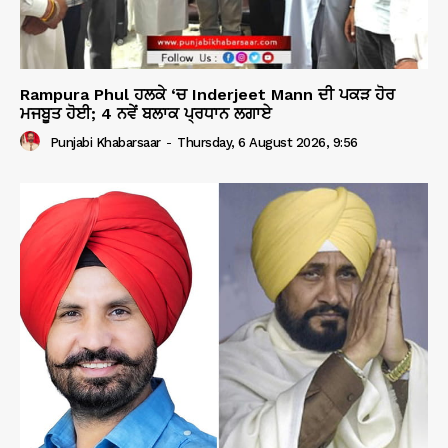
Rampura Phul ਹਲਕੇ ‘ਚ Inderjeet Mann ਦੀ ਪਕੜ ਹੋਰ
ਮਜਬੂਤ ਹੋਈ; 4 ਨਵੇਂ ਬਲਾਕ ਪ੍ਰਧਾਨ ਲਗਾਏ
Punjabi Khabarsaar
-
Thursday, 6 August 2026, 9:56