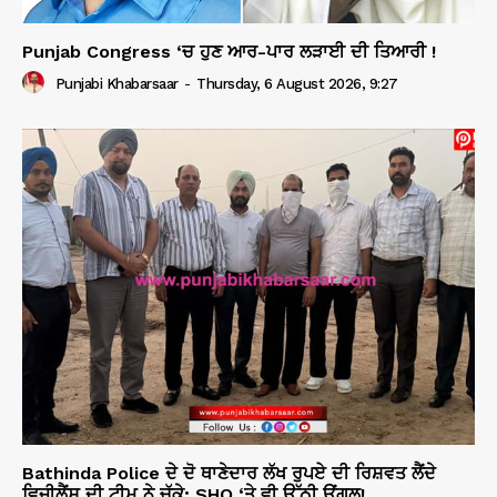
Punjab Congress ‘ਚ ਹੁਣ ਆਰ-ਪਾਰ ਲੜਾਈ ਦੀ ਤਿਆਰੀ !
Punjabi Khabarsaar
-
Thursday, 6 August 2026, 9:27
Bathinda Police ਦੇ ਦੋ ਥਾਣੇਦਾਰ ਲੱਖ ਰੁਪਏ ਦੀ ਰਿਸ਼ਵਤ ਲੈਂਦੇ
ਵਿਜੀਲੈਂਸ ਦੀ ਟੀਮ ਨੇ ਚੁੱਕੇ; SHO ‘ਤੇ ਵੀ ਉੱਠੀ ਉਂਗਲ!