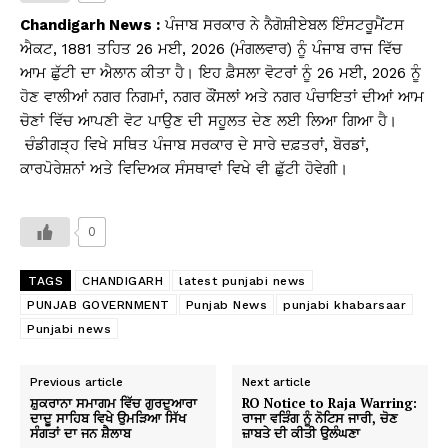
s
e
y
e
Chandigarh News :
ਪੰਜਾਬ ਸਰਕਾਰ ਨੇ ਨੈਗੋਸ਼ੀਏਬਲ ਇੰਸਟਰੂਮੈਂਟਸ
A
b
Li
ਐਕਟ, 1881 ਤਹਿਤ 26 ਮਈ, 2026 (ਮੰਗਲਵਾਰ) ਨੂੰ ਪੰਜਾਬ ਰਾਜ ਵਿੱਚ
ਆਮ ਛੁੱਟੀ ਦਾ ਐਲਾਨ ਕੀਤਾ ਹੈ। ਇਹ ਫ਼ੈਸਲਾ ਵੋਟਰਾਂ ਨੂੰ 26 ਮਈ, 2026 ਨੂੰ
p
o
n
ਹੋਣ ਵਾਲੀਆਂ ਨਗਰ ਨਿਗਮਾਂ, ਨਗਰ ਕੌਂਸਲਾਂ ਅਤੇ ਨਗਰ ਪੰਚਾਇਤਾਂ ਦੀਆਂ ਆਮ
p
o
k
ਚੋਣਾਂ ਵਿੱਚ ਆਪਣੀ ਵੋਟ ਪਾਉਣ ਦੀ ਸਹੂਲਤ ਦੇਣ ਲਈ ਲਿਆ ਗਿਆ ਹੈ।
k
ਚੰਡੀਗੜ੍ਹ ਵਿਖੇ ਸਥਿਤ ਪੰਜਾਬ ਸਰਕਾਰ ਦੇ ਸਾਰੇ ਦਫ਼ਤਰਾਂ, ਬੋਰਡਾਂ,
ਕਾਰਪੋਰੇਸ਼ਨਾਂ ਅਤੇ ਵਿਦਿਅਕ ਸੰਸਥਾਵਾਂ ਵਿਖੇ ਵੀ ਛੁੱਟੀ ਹੋਵੇਗੀ।
0
TAGS
CHANDIGARH
latest punjabi news
PUNJAB GOVERNMENT
Punjab News
punjabi khabarsaar
Punjabi news
Previous article
Next article
ਸ਼ੁਕਰਾਨਾ ਸਮਾਗਮ ਵਿੱਚ ਗੁਰਦੁਆਰਾ
RO Notice to Raja Warring:
ਦਾਦੂ ਸਾਹਿਬ ਵਿਖੇ ਉਮੜਿਆ ਸਿੱਖ
ਰਾਜਾ ਵੜਿੰਗ ਨੂੰ ਨੋਟਿਸ ਜਾਰੀ, ਚੋਣ
ਸੰਗਤਾਂ ਦਾ ਜਨ ਸ਼ੈਲਾਬ
ਜ਼ਾਬਤੇ ਦੀ ਕੀਤੀ ਉਲੰਘਣਾ