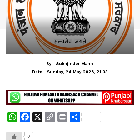
By:
Sukhjinder Mann
Sunday, 24 May 2026, 21:03
Date:
W
F
X
C
Pr
S
h
a
o
in
h
at
c
p
t
ar
0