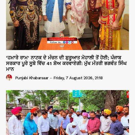
‘ਹਮਾਰੇ ਰਾਮ’ ਨਾਟਕ ਦੇ ਮੰਚਨ ਦੀ ਸ਼ੁਰੂਆਤ ਮੋਹਾਲੀ ਤੋਂ ਹੋਈ; ਪੰਜਾਬ
ਸਰਕਾਰ ਪੂਰੇ ਸੂਬੇ ਵਿੱਚ 41 ਸ਼ੋਅ ਕਰਵਾਏਗੀ: ਮੁੱਖ ਮੰਤਰੀ ਭਗਵੰਤ ਸਿੰਘ
ਮਾਨ
Punjabi Khabarsaar
-
Friday, 7 August 2026, 21:18