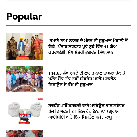
Popular
‘ਹਮਾਰੇ ਰਾਮ’ ਨਾਟਕ ਦੇ ਮੰਚਨ ਦੀ ਸ਼ੁਰੂਆਤ ਮੋਹਾਲੀ ਤੋਂ
ਹੋਈ; ਪੰਜਾਬ ਸਰਕਾਰ ਪੂਰੇ ਸੂਬੇ ਵਿੱਚ 41 ਸ਼ੋਅ
ਕਰਵਾਏਗੀ: ਮੁੱਖ ਮੰਤਰੀ ਭਗਵੰਤ ਸਿੰਘ ਮਾਨ
144.65 ਲੱਖ ਰੁਪਏ ਦੀ ਲਾਗਤ ਨਾਲ ਚਾਵਲਾ ਚੌਂਕ ਤੋਂ
ਮਟੌਰ ਚੌਂਕ ਤੱਕ ਨਵੀਂ ਸੀਵਰੇਜ ਪਾਈਪ ਲਾਈਨ
ਵਿਛਾਉਣ ਦੇ ਕੰਮ ਦੀ ਸ਼ੁਰੂਆਤ
ਸਰਹੱਦ ਪਾਰੋਂ ਤਸਕਰੀ ਵਾਲੇ ਮਾਡਿਊਲ ਨਾਲ ਸਬੰਧਤ
ਪੰਜ ਵਿਅਕਤੀ 21 ਕਿਲੋ ਹੈਰੋਇਨ, 970 ਗ੍ਰਾਮ
ਆਈਸੀਈ ਅਤੇ ਇੱਕ ਪਿਸਤੌਲ ਸਮੇਤ ਕਾਬੂ