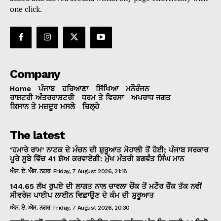
one click.
Company
Home
ਪੰਜਾਬ
ਹਰਿਆਣਾ
ਸਿੱਖਿਆ
ਮਨੌਰੰਜਨ
ਰਾਸ਼ਟਰੀ ਅੰਤਰਰਾਸ਼ਟਰੀ
ਧਰਮ ਤੇ ਵਿਰਸਾ
ਅਪਰਾਧ ਜਗਤ
ਕਿਸਾਨ ਤੇ ਮਜ਼ਦੂਰ ਮਸਲੇ
ਜ਼ਿਲ੍ਹੇ
The latest
‘ਹਮਾਰੇ ਰਾਮ’ ਨਾਟਕ ਦੇ ਮੰਚਨ ਦੀ ਸ਼ੁਰੂਆਤ ਮੋਹਾਲੀ ਤੋਂ ਹੋਈ; ਪੰਜਾਬ ਸਰਕਾਰ
ਪੂਰੇ ਸੂਬੇ ਵਿੱਚ 41 ਸ਼ੋਅ ਕਰਵਾਏਗੀ: ਮੁੱਖ ਮੰਤਰੀ ਭਗਵੰਤ ਸਿੰਘ ਮਾਨ
ਐਸ. ਏ. ਐਸ. ਨਗਰ
Friday, 7 August 2026, 21:18
144.65 ਲੱਖ ਰੁਪਏ ਦੀ ਲਾਗਤ ਨਾਲ ਚਾਵਲਾ ਚੌਂਕ ਤੋਂ ਮਟੌਰ ਚੌਂਕ ਤੱਕ ਨਵੀਂ
ਸੀਵਰੇਜ ਪਾਈਪ ਲਾਈਨ ਵਿਛਾਉਣ ਦੇ ਕੰਮ ਦੀ ਸ਼ੁਰੂਆਤ
ਐਸ. ਏ. ਐਸ. ਨਗਰ
Friday, 7 August 2026, 20:30