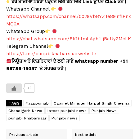
ਹੋਰ ਤਾਜ਼ੀਆਂ ਖ਼ਬਰਾਂ ਪੜ੍ਹਨ ਲਈ ਹੇਠ ਦਿੱਤੇ Link ਉੱਪਰ Click ਕਰੋ।
Whatsapp Channel
https://whatsapp.com/channel/0029VbBYZTe89inflPnx
MQ0A
Whatsapp Group
https://chat.whatsapp.com/EK1btmLAghfLjBaUyZMcLK
Telegram Channel
https://t.me/punjabikhabarsaarwebsite
ਨਿਊਜ਼ ਅਤੇ ਇਸ਼ਤਿਹਾਰਾਂ ਦੇ ਲਈ ਸਾਡੇ whatsapp number +91
98786-15057 ‘ਤੇ ਸੰਪਰਕ ਕਰੋ।
+1
TAGS
#aappunjab
Cabinet Minister Harpal Singh Cheema
Chandigarh News
latest punjabi news
Punjab News
punjabi khabarsaar
Punjabi news
Previous article
Next article