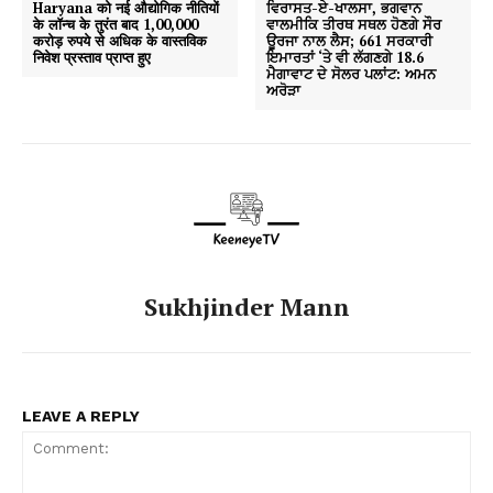
Haryana को नई औद्योगिक नीतियों
ਵਿਰਾਸਤ-ਏ-ਖਾਲਸਾ, ਭਗਵਾਨ
के लॉन्च के तुरंत बाद 1,00,000
ਵਾਲਮੀਕਿ ਤੀਰਥ ਸਥਲ ਹੋਣਗੇ ਸੌਰ
करोड़ रुपये से अधिक के वास्तविक
ਊਰਜਾ ਨਾਲ ਲੈਸ; 661 ਸਰਕਾਰੀ
निवेश प्रस्ताव प्राप्त हुए
ਇਮਾਰਤਾਂ ‘ਤੇ ਵੀ ਲੱਗਣਗੇ 18.6
ਮੈਗਾਵਾਟ ਦੇ ਸੋਲਰ ਪਲਾਂਟ: ਅਮਨ
ਅਰੋੜਾ
Sukhjinder Mann
LEAVE A REPLY