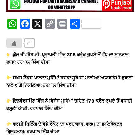
W
F
X
C
Pr
S
h
a
o
in
h
at
c
p
t
ar
+1
s
e
y
e
ਕੁੱਲ ਜੀ.ਐੱਸ.ਟੀ. ਪ੍ਰਾਪਤੀ ਵਿੱਚ 305 ਕਰੋੜ ਰੁਪਏ ਤੋਂ ਵੱਧ ਦਾ ਸ਼ਾਨਦਾਰ
A
b
Li
ਵਾਧਾ: ਹਰਪਾਲ ਸਿੰਘ ਚੀਮਾ
p
o
n
ਸਖ਼ਤ ਟੈਕਸ ਪਾਲਣਾ ਮੁਹਿੰਮਾਂ ਸਦਕਾ ਸੂਬੇ ਦਾ ਮਾਲੀਆ ਅਧਾਰ ਕੌਮੀ ਰੁਝਾਨਾਂ
p
o
k
ਨਾਲੋਂ ਅੱਗੇ ਨਿਕਲਿਆ: ਹਰਪਾਲ ਸਿੰਘ ਚੀਮਾ
k
ਇਨਫੋਰਸਮੈਂਟ ਵਿੰਗ ਨੇ ਵਿਸ਼ੇਸ਼ ਮੁਹਿੰਮਾਂ ਤਹਿਤ 178 ਕਰੋੜ ਰੁਪਏ ਤੋਂ ਵੱਧ ਦੀ
ਵਸੂਲੀ ਕੀਤੀ: ਹਰਪਾਲ ਸਿੰਘ ਚੀਮਾ
ਫਰਜ਼ੀ ਬਿਲਿੰਗ ਦੇ ਵੱਡੇ ਰੈਕੇਟ ਦਾ ਪਰਦਾਫਾਸ਼, ਫਰਮ ਦਾ ਡਾਇਰੈਕਟਰ
ਗ੍ਰਿਫਤਾਰ: ਹਰਪਾਲ ਸਿੰਘ ਚੀਮਾ