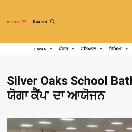
Search
MENU
Home
ਪੰਜਾਬ
ਹਰਿਆਣਾ
ਸਿੱਖਿਆ
Silver Oaks School Bath
ਯੋਗਾ ਕੈਂਪ’ ਦਾ ਆਯੋਜਨ