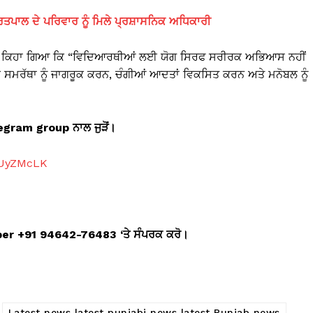
ਿਤਪਾਲ ਦੇ ਪਰਿਵਾਰ ਨੂੰ ਮਿਲੇ ਪ੍ਰਸ਼ਾਸਨਿਕ ਅਧਿਕਾਰੀ
ਆਰਾ ਕਿਹਾ ਗਿਆ ਕਿ “ਵਿਦਿਆਰਥੀਆਂ ਲਈ ਯੋਗ ਸਿਰਫ ਸਰੀਰਕ ਅਭਿਆਸ ਨਹੀਂ
ਿਕ ਸਮਰੱਥਾ ਨੂੰ ਜਾਗਰੂਕ ਕਰਨ, ਚੰਗੀਆਂ ਆਦਤਾਂ ਵਿਕਸਿਤ ਕਰਨ ਅਤੇ ਮਨੋਬਲ ਨੂੰ
telegram group
ਨਾਲ ਜੁੜੋਂ।
aUyZMcLK
mber +91 94642-76483 ‘
ਤੇ ਸੰਪਰਕ ਕਰੋ।
Latest news latest punjabi news latest Punjab news