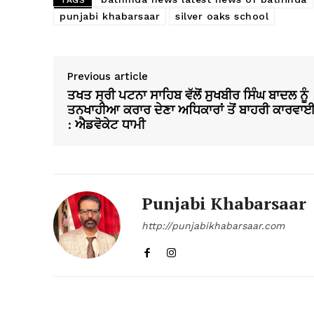
TAGS
punjabi khabarsaar
silver oaks school
Previous article
ਤਖਤ ਸ੍ਰੀ ਪਟਨਾ ਸਾਹਿਬ ਵੱਲੋਂ ਸੁਖਬੀਰ ਸਿੰਘ ਬਾਦਲ ਨੂੰ
ਤਨਖਾਹੀਆ ਕਰਾਰ ਦੇਣਾ ਅਧਿਕਾਰਾਂ ਤੋਂ ਬਾਹਰੀ ਕਾਰਵਾ
: ਐਡਵੋਕੇਟ ਧਾਮੀ
Punjabi Khabarsaar
http://punjabikhabarsaar.com