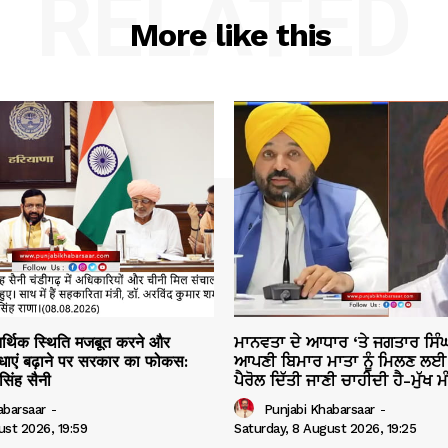
RELATED
More like this
आर्थिक स्थिति मजबूत करने और
ਮਾਨਵਤਾ ਦੇ ਆਧਾਰ ‘ਤੇ ਜਗਤਾਰ ਸਿੰਘ 
िधाएं बढ़ाने पर सरकार का फोकस:
ਆਪਣੀ ਬਿਮਾਰ ਮਾਤਾ ਨੂੰ ਮਿਲਣ ਲਈ 
 सिंह सैनी
ਪੈਰੋਲ ਦਿੱਤੀ ਜਾਣੀ ਚਾਹੀਦੀ ਹੈ-ਮੁੱਖ ਮ
abarsaar
-
Punjabi Khabarsaar
-
ust 2026, 19:59
Saturday, 8 August 2026, 19:25