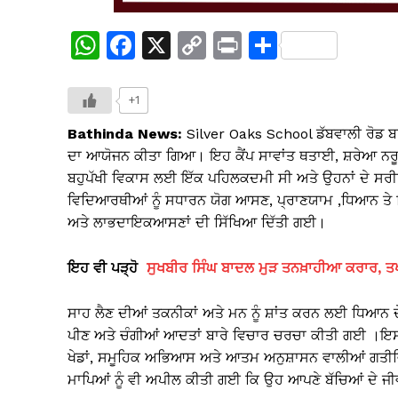
W
F
X
C
Pr
S
h
a
o
in
h
at
c
p
t
ar
+1
s
e
y
e
Bathinda News:
Silver Oaks School ਡੱਬਵਾਲੀ ਰੋਡ ਬਠਿ
A
b
Li
ਦਾ ਆਯੋਜਨ ਕੀਤਾ ਗਿਆ। ਇਹ ਕੈਂਪ ਸਾਵਾਂਤ ਥਤਾਈ, ਸ਼ਰੇਆ ਨਰ
ਬਹੁਪੱਖੀ ਵਿਕਾਸ ਲਈ ਇੱਕ ਪਹਿਲਕਦਮੀ ਸੀ ਅਤੇ ਉਹਨਾਂ ਦੇ ਸਰੀ
p
o
n
ਵਿਦਿਆਰਥੀਆਂ ਨੂੰ ਸਧਾਰਨ ਯੋਗ ਆਸਣ, ਪ੍ਰਾਣਯਾਮ ,ਧਿਆਨ ਤੇ ਸਿ
p
o
k
ਅਤੇ ਲਾਭਦਾਇਕਆਸਣਾਂ ਦੀ ਸਿੱਖਿਆ ਦਿੱਤੀ ਗਈ।
k
ਇਹ ਵੀ ਪੜ੍ਹੋ
ਸੁਖਬੀਰ ਸਿੰਘ ਬਾਦਲ ਮੁੜ ਤਨਖ਼ਾਹੀਆ ਕਰਾਰ, ਤ
ਸਾਹ ਲੈਣ ਦੀਆਂ ਤਕਨੀਕਾਂ ਅਤੇ ਮਨ ਨੂੰ ਸ਼ਾਂਤ ਕਰਨ ਲਈ ਧਿਆ
ਪੀਣ ਅਤੇ ਚੰਗੀਆਂ ਆਦਤਾਂ ਬਾਰੇ ਵਿਚਾਰ ਚਰਚਾ ਕੀਤੀ ਗਈ ।ਇਸ
ਖੇਡਾਂ, ਸਮੂਹਿਕ ਅਭਿਆਸ ਅਤੇ ਆਤਮ ਅਨੁਸ਼ਾਸਨ ਵਾਲੀਆਂ ਗਤੀਵ
ਮਾਪਿਆਂ ਨੂੰ ਵੀ ਅਪੀਲ ਕੀਤੀ ਗਈ ਕਿ ਉਹ ਆਪਣੇ ਬੱਚਿਆਂ ਦੇ 