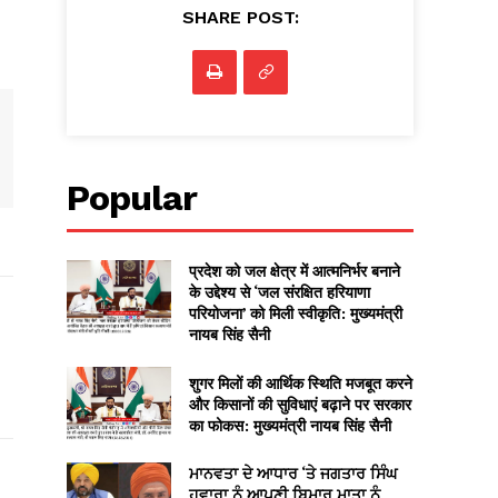
SHARE POST:
Popular
प्रदेश को जल क्षेत्र में आत्मनिर्भर बनाने
के उद्देश्य से ‘जल संरक्षित हरियाणा
परियोजना’ को मिली स्वीकृति: मुख्यमंत्री
नायब सिंह सैनी
शुगर मिलों की आर्थिक स्थिति मजबूत करने
और किसानों की सुविधाएं बढ़ाने पर सरकार
का फोकस: मुख्यमंत्री नायब सिंह सैनी
ਮਾਨਵਤਾ ਦੇ ਆਧਾਰ ‘ਤੇ ਜਗਤਾਰ ਸਿੰਘ
ਹਵਾਰਾ ਨੂੰ ਆਪਣੀ ਬਿਮਾਰ ਮਾਤਾ ਨੂੰ