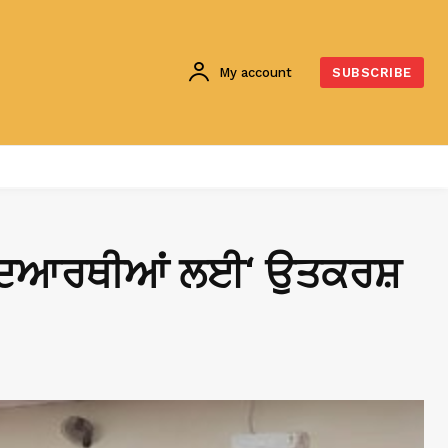
My account
SUBSCRIBE
ੇ ਵਿਦਿਆਰਥੀਆਂ ਲਈ‘ ਉਤਕਰਸ਼