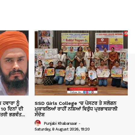
ਹਵਾਰਾ ਨੂੰ
SSD Girls College ‘ਚ ਪੋਸਟਰ ਤੇ ਸਲੋਗਨ
10 ਦਿਨਾਂ ਦੀ
ਮੁਕਾਬਲਿਆਂ ਰਾਹੀਂ ਨਸ਼ਿਆਂ ਵਿਰੁੱਧ ਪ੍ਰਭਾਵਸ਼ਾਲੀ
ੰਤਰੀ ਭਗਵੰਤ...
ਸੰਦੇਸ਼
Punjabi Khabarsaar
-
Saturday, 8 August 2026, 19:20