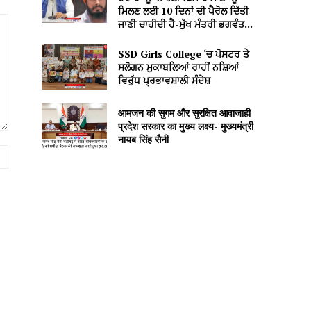
ਮਿਲਣ ਲਈ 10 ਦਿਨਾਂ ਦੀ ਪੈਰੋਲ ਦਿੱਤੀ
ਜਾਣੀ ਚਾਹੀਦੀ ਹੈ-ਮੁੱਖ ਮੰਤਰੀ ਭਗਵੰਤ...
SSD Girls College ‘ਚ ਪੋਸਟਰ ਤੇ
ਸਲੋਗਨ ਮੁਕਾਬਲਿਆਂ ਰਾਹੀਂ ਨਸ਼ਿਆਂ
ਵਿਰੁੱਧ ਪ੍ਰਭਾਵਸ਼ਾਲੀ ਸੰਦੇਸ਼
आमजन की सुगम और सुरक्षित आवाजाही
प्रदेश सरकार का मुख्य लक्ष्य- मुख्यमंत्री
नायब सिंह सैनी
Website: