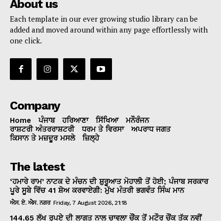
About us
Each template in our ever growing studio library can be
added and moved around within any page effortlessly with
one click.
Company
Home
ਪੰਜਾਬ
ਹਰਿਆਣਾ
ਸਿੱਖਿਆ
ਮਨੌਰੰਜਨ
ਰਾਸ਼ਟਰੀ ਅੰਤਰਰਾਸ਼ਟਰੀ
ਧਰਮ ਤੇ ਵਿਰਸਾ
ਅਪਰਾਧ ਜਗਤ
ਕਿਸਾਨ ਤੇ ਮਜ਼ਦੂਰ ਮਸਲੇ
ਜ਼ਿਲ੍ਹੇ
The latest
‘ਹਮਾਰੇ ਰਾਮ’ ਨਾਟਕ ਦੇ ਮੰਚਨ ਦੀ ਸ਼ੁਰੂਆਤ ਮੋਹਾਲੀ ਤੋਂ ਹੋਈ; ਪੰਜਾਬ ਸਰਕਾਰ
ਪੂਰੇ ਸੂਬੇ ਵਿੱਚ 41 ਸ਼ੋਅ ਕਰਵਾਏਗੀ: ਮੁੱਖ ਮੰਤਰੀ ਭਗਵੰਤ ਸਿੰਘ ਮਾਨ
ਐਸ. ਏ. ਐਸ. ਨਗਰ
Friday, 7 August 2026, 21:18
144.65 ਲੱਖ ਰੁਪਏ ਦੀ ਲਾਗਤ ਨਾਲ ਚਾਵਲਾ ਚੌਂਕ ਤੋਂ ਮਟੌਰ ਚੌਂਕ ਤੱਕ ਨਵੀਂ