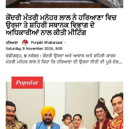
ਕੇਂਦਰੀ ਮੰਤਰੀ ਮਨੋਹਰ ਲਾਲ ਨੇ ਹਰਿਆਣਾ ਵਿਚ
ਉਰਜਾ ਤੇ ਸ਼ਹਿਰੀ ਸਥਾਨਕ ਵਿਭਾਗ ਦੇ
ਅਧਿਕਾਰੀਆਂ ਨਾਲ ਕੀਤੀ ਮੀਟਿੰਗ
Punjabi Khabarsaar
-
ਹਰਿਆਣਾ
Saturday, 9 November 2024, 9:00
ਚੰਡੀਗੜ੍ਹ, 9 ਨਵੰਬਰ : ਕੇਂਦਰੀ ਉਰਜਾ ਅਤੇ ਆਵਾਸ ਅਤੇ ਸ਼ਹਿਰੀ ਕਾਰਜ
ਮੰਤਰੀ ਮਨੋਹਰ ਲਾਲ ਨੇ ਕਿਹਾ ਕਿ ਹਰਿਆਣਾ ਦੀ ਉਰਜਾ ਨੀਤੀ ਦੀ ਪੂਰੇ ਦੇਸ਼...
Popular