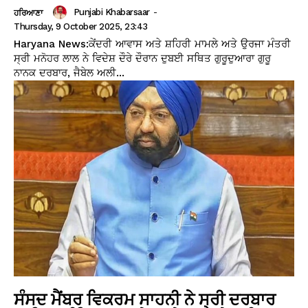
Punjabi Khabarsaar
-
ਹਰਿਆਣਾ
Thursday, 9 October 2025, 23:43
Haryana News:ਕੇਂਦਰੀ ਆਵਾਸ ਅਤੇ ਸ਼ਹਿਰੀ ਮਾਮਲੇ ਅਤੇ ਉਰਜਾ ਮੰਤਰੀ
ਸ੍ਰੀ ਮਨੋਹਰ ਲਾਲ ਨੇ ਵਿਦੇਸ਼ ਦੌਰੇ ਦੌਰਾਨ ਦੁਬਈ ਸਥਿਤ ਗੁਰੂਦੁਆਰਾ ਗੁਰੂ
ਨਾਨਕ ਦਰਬਾਰ, ਜੈਬੇਲ ਅਲੀ...
ਸੰਸਦ ਮੈਂਬਰ ਵਿਕਰਮ ਸਾਹਨੀ ਨੇ ਸ੍ਰੀ ਦਰਬਾਰ