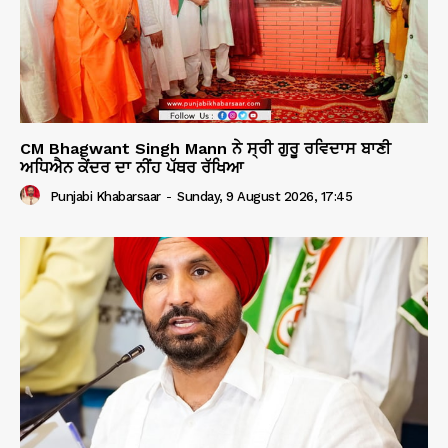
CM Bhagwant Singh Mann ਨੇ ਸ੍ਰੀ ਗੁਰੂ ਰਵਿਦਾਸ ਬਾਣੀ
ਅਧਿਐਨ ਕੇਂਦਰ ਦਾ ਨੀਂਹ ਪੱਥਰ ਰੱਖਿਆ
Punjabi Khabarsaar
-
Sunday, 9 August 2026, 17:45