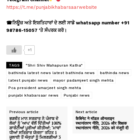
https://t.me/punjabikhabarsaarwebsite
☎
ਨਿਊਜ਼ ਅਤੇ ਇਸ਼ਤਿਹਾਰਾਂ ਦੇ ਲਈ ਸਾਡੇ whatsapp number +91
98786-15057 ‘
ਤੇ ਸੰਪਰਕ ਕਰੋ।
+1
TAGS
“Shri Shiv Mahapuran Katha”
bathinda latest news latest bathinda news
bathinda news
latest punjabi news
mayor padamjeet singh mehta
Pca president amarjeet singh mehta
punjabi khabarsaar news
Punjabi news
Previous article
Next article
ਭਗਵੰਤ ਮਾਨ ਸਰਕਾਰ ਨੇ ਪੰਜਾਬ ਦੇ
कैबिनेट ने मॉडल ऑनलाइन
ਲੋਕਾਂ ਨੂੰ ‘ਆਪ’ ਵੱਲੋਂ ਦਿੱਤੀਆਂ 100%
स्थानांतरण नीति, 2026 और शिक्षक
ਗਾਰੰਟੀਆਂ ਪੂਰੀਆਂ ਕੀਤੀਆਂ; ‘ਮਾਵਾਂ
स्थानांतरण नीति, 2026 को मंजूरी दी
ਧੀਆਂ ਸਤਿਕਾਰ ਯੋਜਨਾ’ ਤਹਿਤ 1
ਜੁਲਾਈ ਤੋਂ ਔਰਤਾਂ ਨੂੰ ਮਿਲਣਗੀਆਂ 3