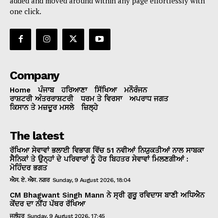
added and moved around within any page effortlessly with
one click.
Company
Home
ਪੰਜਾਬ
ਹਰਿਆਣਾ
ਸਿੱਖਿਆ
ਮਨੌਰੰਜਨ
ਰਾਸ਼ਟਰੀ ਅੰਤਰਰਾਸ਼ਟਰੀ
ਧਰਮ ਤੇ ਵਿਰਸਾ
ਅਪਰਾਧ ਜਗਤ
ਕਿਸਾਨ ਤੇ ਮਜ਼ਦੂਰ ਮਸਲੇ
ਜ਼ਿਲ੍ਹੇ
The latest
ਰੱਖਿਆ ਸੇਵਾਵਾਂ ਭਲਾਈ ਵਿਭਾਗ ਵਿੱਚ 51 ਨਵੀਆਂ ਨਿਯੁਕਤੀਆਂ ਨਾਲ ਸਾਬਕਾ
ਸੈਨਿਕਾਂ ਤੇ ਉਨ੍ਹਾਂ ਦੇ ਪਰਿਵਾਰਾਂ ਨੂੰ ਹੋਰ ਬਿਹਤਰ ਸੇਵਾਵਾਂ ਮਿਲਣਗੀਆਂ :
ਮੋਹਿੰਦਰ ਭਗਤ
ਐਸ. ਏ. ਐਸ. ਨਗਰ
Sunday, 9 August 2026, 18:04
CM Bhagwant Singh Mann ਨੇ ਸ੍ਰੀ ਗੁਰੂ ਰਵਿਦਾਸ ਬਾਣੀ ਅਧਿਐਨ
ਕੇਂਦਰ ਦਾ ਨੀਂਹ ਪੱਥਰ ਰੱਖਿਆ
ਜਲੰਧਰ
Sunday, 9 August 2026, 17:45