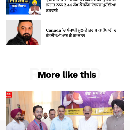
ਲਾਗਤ ਨਾਲ 2.44 ਲੱਖ ਕੈਸ਼ਲੈੱਸ ਇਲਾਜ ਮੁਹੱਈਆ
ਕਰਵਾਏੇ
Canada ‘ਚ ਪੰਜਾਬੀ ਮੂਲ ਦੇ ਸ਼ਰਾਬ ਕਾਰੋਬਾਰੀ ਦਾ
ਗੋ*ਲੀ*ਆਂ ਮਾਰ ਕੇ ਕ*ਤ*ਲ
RELATED
More like this