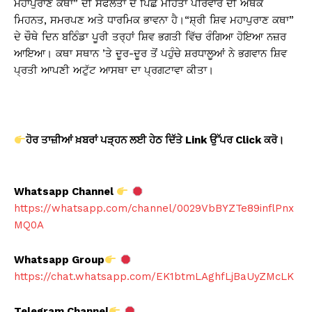
ਮਹਾਪੁਰਾਣ ਕਥਾ” ਦੀ ਸਫਲਤਾ ਦੇ ਪਿੱਛੇ ਮਹਿਤਾ ਪਰਿਵਾਰ ਦੀ ਅਥਕ
ਮਿਹਨਤ, ਸਮਰਪਣ ਅਤੇ ਧਾਰਮਿਕ ਭਾਵਨਾ ਹੈ।“ਸ਼੍ਰੀ ਸ਼ਿਵ ਮਹਾਪੁਰਾਣ ਕਥਾ”
ਦੇ ਚੌਥੇ ਦਿਨ ਬਠਿੰਡਾ ਪੂਰੀ ਤਰ੍ਹਾਂ ਸ਼ਿਵ ਭਗਤੀ ਵਿੱਚ ਰੰਗਿਆ ਹੋਇਆ ਨਜ਼ਰ
ਆਇਆ। ਕਥਾ ਸਥਾਨ ’ਤੇ ਦੂਰ-ਦੂਰ ਤੋਂ ਪਹੁੰਚੇ ਸ਼ਰਧਾਲੂਆਂ ਨੇ ਭਗਵਾਨ ਸ਼ਿਵ
ਪ੍ਰਤੀ ਆਪਣੀ ਅਟੁੱਟ ਆਸਥਾ ਦਾ ਪ੍ਰਗਟਾਵਾ ਕੀਤਾ।
ਹੋਰ ਤਾਜ਼ੀਆਂ ਖ਼ਬਰਾਂ ਪੜ੍ਹਨ ਲਈ ਹੇਠ ਦਿੱਤੇ Link
ਉੱਪਰ Click
ਕਰੋ।
Whatsapp Channel
https://whatsapp.com/channel/0029VbBYZTe89inflPnx
MQ0A
Whatsapp Group
https://chat.whatsapp.com/EK1btmLAghfLjBaUyZMcLK
Telegram Channel