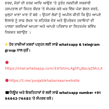
ਦਰਦ, ਜੋੜਾਂ ਦੀ ਦਰਦ ਆਦਿ ਆਉਣ ‘ਤੇ ਤੁਰੰਤ ਨਜ਼ਦੀਕੀ ਸਰਕਾਰੀ
ਹਸਪਤਾਲ ਜਾਂ ਸਿਹਤ ਕੇਂਦਰ ‘ਤੇ ਸੰਪਰਕ ਕਰੋ ਘਰ ਵਿੱਚ ਪੱਕਾ ਭੋਜਨ ਵਰਤੋ,
ਖੁਲ੍ਹਾ ਖਾਣਾ ਖਾਣ ਤੋਂ ਬਚੋ । ਉਹਨਾਂ ਲੋਕਾਂ ਨੂੰ ਅਪੀਲ ਕੀਤੀ ਕਿ ਉਹ ਆਪਣੇ
ਇਲਾਕੇ ਨੂੰ ਸਾਫ਼ ਰੱਖਣ ‘ਚ ਸਹਿਯੋਗ ਦੇਣ ਅਤੇ ਉਪਰੋਕਤ ਹਦਾਇਤਾਂ ਦੀ
ਪਾਲਣਾ ਕਰਦਿਆਂ ਆਪਣਾ ਅਤੇ ਆਪਣੇ ਪਰਿਵਾਰ ਦਾ ਸਿਹਤਮੰਦ ਭਵਿੱਖ
ਨਿਸ਼ਚਤ ਬਣਾਉਣ ।
ਹੋਰ ਤਾਜ਼ੀਆਂ ਖ਼ਬਰਾਂ ਪੜ੍ਹਨ ਲਈ ਸਾਡੇ whatsapp & telegram
group
ਨਾਲ ਜੁੜੋਂ।
https://chat.whatsapp.com/EK1btmLAghfLjBaUyZMcLK
https://t.me/punjabikhabarsaarwebsite
☎
ਨਿਊਜ਼ ਅਤੇ ਇਸ਼ਤਿਹਾਰਾਂ ਦੇ ਲਈ ਸਾਡੇ whatsapp number +91
94642-76483 ‘
ਤੇ ਸੰਪਰਕ ਕਰੋ।