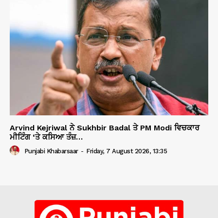
Arvind Kejriwal ਨੇ Sukhbir Badal ਤੇ PM Modi ਵਿਚਕਾਰ
ਮੀਟਿੰਗ ‘ਤੇ ਕਸਿਆ ਤੰਜ਼…
Punjabi Khabarsaar
-
Friday, 7 August 2026, 13:35