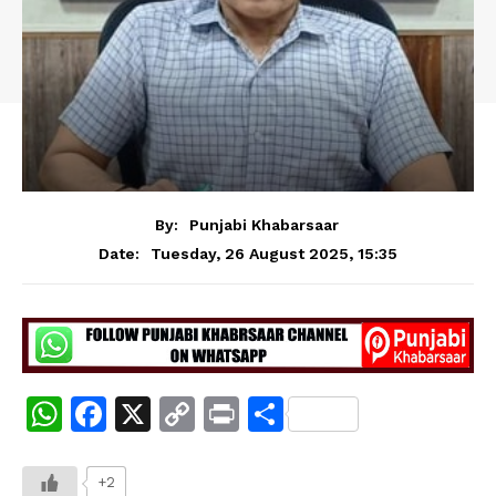
By:
Punjabi Khabarsaar
Tuesday, 26 August 2025, 15:35
Date:
W
F
X
C
Pr
S
h
a
o
in
h
at
c
p
t
ar
+2