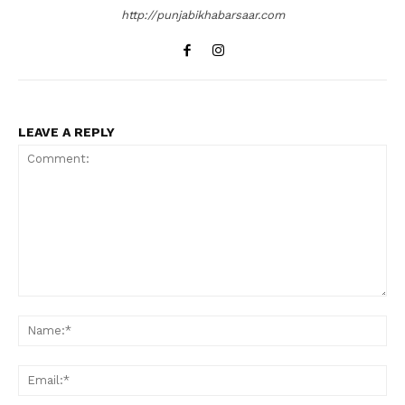
http://punjabikhabarsaar.com
LEAVE A REPLY
Comment:
Na
Ema