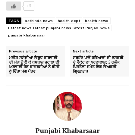
+2
TAGS
bathinda news
health dept
health news
Latest news latest punjabi news latest Punjab news
punjabi khabarsaar
Previous article
Next article
ਮਨੀਸ਼ ਸਸੋਦੀਆ ਵਿਰੁਧ ਕਾਰਵਾਈ
ਸਰਹੱਦ ਪਾਰੋਂ ਹਥਿਆਰਾਂ ਦੀ ਤਸਕਰੀ
ਦੀ ਮੰਗ ਨੂੰ ਲੈ ਕੇ ਖੁਸਬਾਜ਼ ਜਟਾਣਾ ਦੀ
ਦੇ ਰੈਕੇਟ ਦਾ ਪਰਦਾਫਾਸ਼; 5 ਗਲੌਕ
ਅਗਵਾਈ ਹੇਠ ਕਾਂਗਰਸੀਆਂ ਨੇ ਡੀਸੀ
ਪਿਸਤੌਲਾਂ ਸਮੇਤ ਇੱਕ ਵਿਅਕਤੀ
ਨੂੰ ਦਿੱਤਾ ਮੰਗ ਪੱਤਰ
ਗ੍ਰਿਫ਼ਤਾਰ
Punjabi Khabarsaar