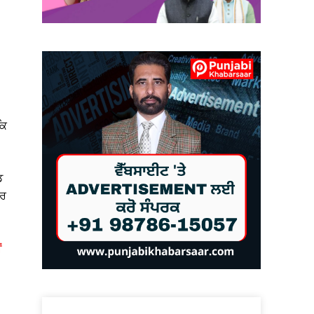
ਕਿ
ਡ
ੋਰ
ਂ