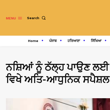
Search
MENU
Home
ਪੰਜਾਬ
ਹਰਿਆਣਾ
ਸਿੱਖਿਆ
ਨਸ਼ਿਆਂ ਨੂੰ ਠੱਲ੍ਹ ਪਾਉਣ ਲ
ਵਿਖੇ ਅਤਿ-ਆਧੁਨਿਕ ਸਪੈਸ਼ਲ