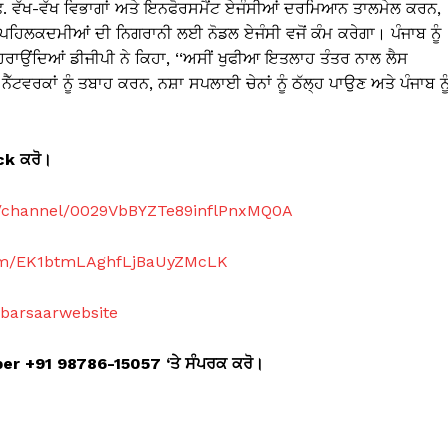
. ਵੱਖ-ਵੱਖ ਵਿਭਾਗਾਂ ਅਤੇ ਇਨਫੋਰਸਮੈਂਟ ਏਜੰਸੀਆਂ ਦਰਮਿਆਨ ਤਾਲਮੇਲ ਕਰਨ,
ਪਹਿਲਕਦਮੀਆਂ ਦੀ ਨਿਗਰਾਨੀ ਲਈ ਨੋਡਲ ਏਜੰਸੀ ਵਜੋਂ ਕੰਮ ਕਰੇਗਾ। ਪੰਜਾਬ ਨੂੰ
ਰਾਉਂਦਿਆਂ ਡੀਜੀਪੀ ਨੇ ਕਿਹਾ, ‘‘ਅਸੀਂ ਖੁਫੀਆ ਇਤਲਾਹ ਤੰਤਰ ਨਾਲ ਲੈਸ
ੈੱਟਵਰਕਾਂ ਨੂੰ ਤਬਾਹ ਕਰਨ, ਨਸ਼ਾ ਸਪਲਾਈ ਚੇਨਾਂ ਨੂੰ ਠੱਲ੍ਹ ਪਾਉਣ ਅਤੇ ਪੰਜਾਬ ਨੂ
ick
ਕਰੋ।
m/channel/0029VbBYZTe89inflPnxMQ0A
com/EK1btmLAghfLjBaUyZMcLK
abarsaarwebsite
mber +91 98786-15057 ‘
ਤੇ ਸੰਪਰਕ ਕਰੋ।