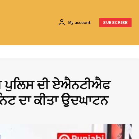
My account
SUBSCRIBE
ਜਾਬ ਪੁਲਿਸ ਦੀ ਏਐਨਟੀਐਫ
ੂਨਿਟ ਦਾ ਕੀਤਾ ਉਦਘਾਟਨ