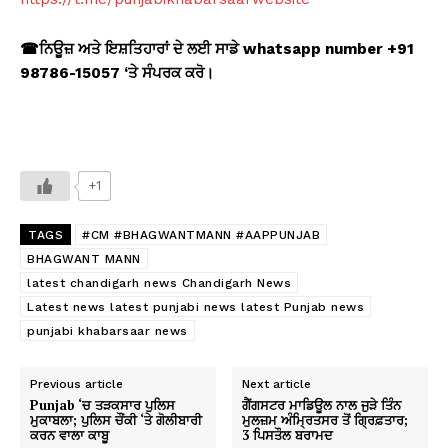
☎
ਨਿਊਜ਼ ਅਤੇ ਇਸ਼ਤਿਹਾਰਾਂ ਦੇ ਲਈ ਸਾਡੇ whatsapp number +91
98786-15057 ‘
ਤੇ ਸੰਪਰਕ ਕਰੋ।
+1
TAGS
#CM #BHAGWANTMANN #AAPPUNJAB
BHAGWANT MANN
latest chandigarh news Chandigarh News
Latest news latest punjabi news latest Punjab news
punjabi khabarsaar news
Previous article
Next article
Punjab ‘ਚ ਤੜਕਸਾਰ ਪੁਲਿਸ
ਗੈਂਗਸਟਰ ਮਾਡਿਊਲ ਨਾਲ ਜੁੜੇ ਤਿੰਨ
ਮੁਕਾਬਲਾ; ਪੁਲਿਸ ਚੌਂਕੀ ‘ਤੇ ਗੋਲੀਬਾਰੀ
ਮੁਲਜ਼ਮ ਅੰਮ੍ਰਿਤਸਰ ਤੋਂ ਗ੍ਰਿਫ਼ਤਾਰ;
ਕਰਨ ਵਾਲਾ ਕਾਬੂ
3 ਪਿਸਤੌਲ ਬਰਾਮਦ