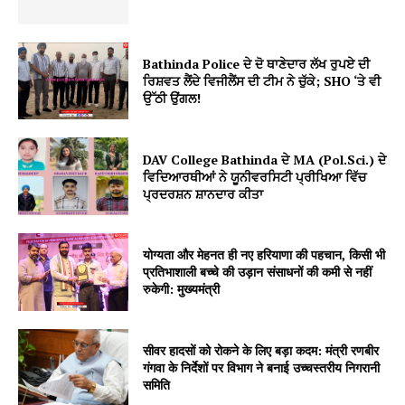
Bathinda Police ਦੇ ਦੋ ਥਾਣੇਦਾਰ ਲੱਖ ਰੁਪਏ ਦੀ
ਰਿਸ਼ਵਤ ਲੈਂਦੇ ਵਿਜੀਲੈਂਸ ਦੀ ਟੀਮ ਨੇ ਚੁੱਕੇ; SHO ‘ਤੇ ਵੀ
ਉੱਠੀ ਉਂਗਲ!
DAV College Bathinda ਦੇ MA (Pol.Sci.) ਦੇ
ਵਿਦਿਆਰਥੀਆਂ ਨੇ ਯੂਨੀਵਰਸਿਟੀ ਪ੍ਰੀਖਿਆ ਵਿੱਚ
ਪ੍ਰਦਰਸ਼ਨ ਸ਼ਾਨਦਾਰ ਕੀਤਾ
योग्यता और मेहनत ही नए हरियाणा की पहचान, किसी भी
प्रतिभाशाली बच्चे की उड़ान संसाधनों की कमी से नहीं
रुकेगी: मुख्यमंत्री
सीवर हादसों को रोकने के लिए बड़ा कदम: मंत्री रणबीर
गंगवा के निर्देशों पर विभाग ने बनाई उच्चस्तरीय निगरानी
समिति