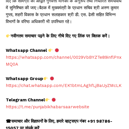
दिए कि सामग्री की आपूर्ति गुणवत्ता मानकों के अनुरूप तथा निर्धारित समयावधि
में सुनिश्चित की जाए।बैठक में मुख्यमंत्री के प्रधान सचिव श्री अरुण कुमार
गुप्ता, शहरी विकास के प्रधान सलाहकार श्री डी. एस. ढेसी सहित विभिन्न
विभागों के वरिष्ठ अधिकारी भी उपस्थित रहे।
नवीनतम
समाचार
पढ़ने
के
लिए
नीचे
दिए
गए
लिंक
पर
क्लिक
करें।
Whatsapp Channel
https://whatsapp.com/channel/0029VbBYZTe89inflPnx
MQ0A
Whatsapp Group
https://chat.whatsapp.com/EK1btmLAghfLjBaUyZMcLK
Telegram Channel
https://t.me/punjabikhabarsaarwebsite
☎
समाचार और विज्ञापनों के लिए
,
हमारे व्हाट्सएप नंबर +91 98786-
15057 पर संपर्क करें