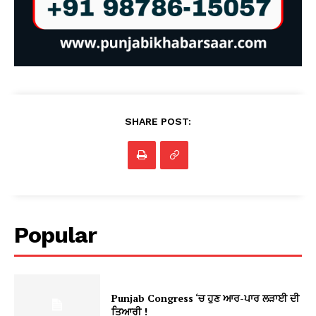
SHARE POST:
Popular
Punjab Congress ‘ਚ ਹੁਣ ਆਰ-ਪਾਰ ਲੜਾਈ ਦੀ
ਤਿਆਰੀ !