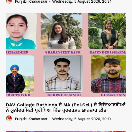
Punjabi Khabarsaar
-
Wednesday, 5 August 2026, 20:34
DAV College Bathinda ਦੇ MA (Pol.Sci.) ਦੇ ਵਿਦਿਆਰਥੀਆਂ
ਨੇ ਯੂਨੀਵਰਸਿਟੀ ਪ੍ਰੀਖਿਆ ਵਿੱਚ ਪ੍ਰਦਰਸ਼ਨ ਸ਼ਾਨਦਾਰ ਕੀਤਾ
Punjabi Khabarsaar
-
Wednesday, 5 August 2026, 20:10