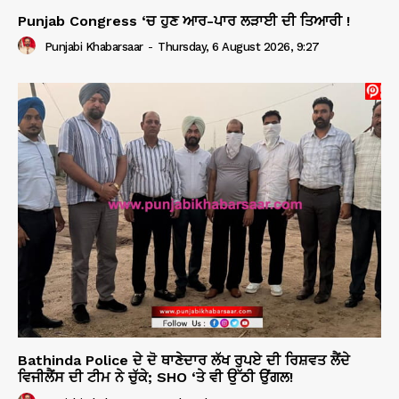
Punjab Congress ‘ਚ ਹੁਣ ਆਰ-ਪਾਰ ਲੜਾਈ ਦੀ ਤਿਆਰੀ !
Punjabi Khabarsaar
-
Thursday, 6 August 2026, 9:27
Bathinda Police ਦੇ ਦੋ ਥਾਣੇਦਾਰ ਲੱਖ ਰੁਪਏ ਦੀ ਰਿਸ਼ਵਤ ਲੈਂਦੇ
ਵਿਜੀਲੈਂਸ ਦੀ ਟੀਮ ਨੇ ਚੁੱਕੇ; SHO ‘ਤੇ ਵੀ ਉੱਠੀ ਉਂਗਲ!