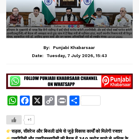
By:
Punjabi Khabarsaar
Tuesday, 7 July 2026, 15:43
Date:
W
F
X
C
Pr
S
h
a
o
in
h
at
c
p
t
ar
+1
s
e
y
e
सड़क, सीवरेज और बिजली ढांचे से जुड़े विकास कार्यों को मिलेगी रफ्तार
एचपीपीसी और एचपीडब्ल्यूपीसी की बैठक में 340 करोड़ रुपये से अधिक के