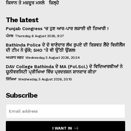
ਕਿਸਾਨ ਤੇ ਮਜ਼ਦੂਰ ਮਸਲੇ
ਜ਼ਿਲ੍ਹੇ
The latest
Punjab Congress ‘ਚ ਹੁਣ ਆਰ-ਪਾਰ ਲੜਾਈ ਦੀ ਤਿਆਰੀ !
ਪੰਜਾਬ
Thursday, 6 August 2026, 9:27
Bathinda Police ਦੇ ਦੋ ਥਾਣੇਦਾਰ ਲੱਖ ਰੁਪਏ ਦੀ ਰਿਸ਼ਵਤ ਲੈਂਦੇ ਵਿਜੀਲੈਂਸ
ਦੀ ਟੀਮ ਨੇ ਚੁੱਕੇ; SHO ‘ਤੇ ਵੀ ਉੱਠੀ ਉਂਗਲ!
ਅਪਰਾਧ ਜਗਤ
Wednesday, 5 August 2026, 20:34
DAV College Bathinda ਦੇ MA (Pol.Sci.) ਦੇ ਵਿਦਿਆਰਥੀਆਂ ਨੇ
ਯੂਨੀਵਰਸਿਟੀ ਪ੍ਰੀਖਿਆ ਵਿੱਚ ਪ੍ਰਦਰਸ਼ਨ ਸ਼ਾਨਦਾਰ ਕੀਤਾ
ਸਿੱਖਿਆ
Wednesday, 5 August 2026, 20:10
Subscribe
I WANT IN