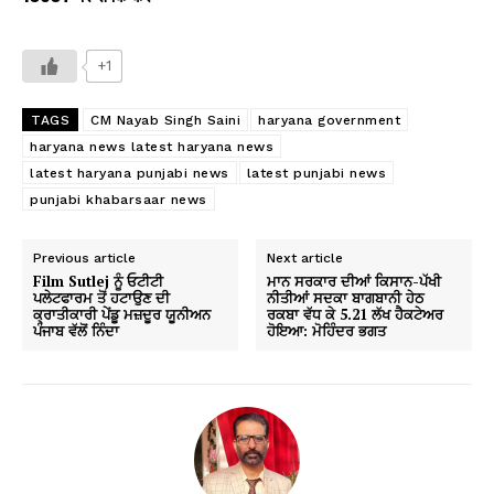
+1
TAGS
CM Nayab Singh Saini
haryana government
haryana news latest haryana news
latest haryana punjabi news
latest punjabi news
punjabi khabarsaar news
Previous article
Next article
Film Sutlej ਨੂੰ ਓਟੀਟੀ
ਮਾਨ ਸਰਕਾਰ ਦੀਆਂ ਕਿਸਾਨ-ਪੱਖੀ
ਪਲੇਟਫਾਰਮ ਤੋਂ ਹਟਾਉਣ ਦੀ
ਨੀਤੀਆਂ ਸਦਕਾ ਬਾਗਬਾਨੀ ਹੇਠ
ਕ੍ਰਾਤੀਕਾਰੀ ਪੇਂਡੂ ਮਜ਼ਦੂਰ ਯੂਨੀਅਨ
ਰਕਬਾ ਵੱਧ ਕੇ 5.21 ਲੱਖ ਹੈਕਟੇਅਰ
ਪੰਜਾਬ ਵੱਲੋਂ ਨਿੰਦਾ
ਹੋਇਆ: ਮੋਹਿੰਦਰ ਭਗਤ