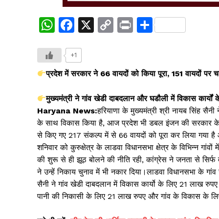
W
F
X
C
Pr
S
h
a
o
in
h
at
c
p
t
ar
+1
s
e
y
e
प्रदेश में सरकार ने 66 वायदों को किया पूरा, 151 वायदों पर 
A
b
Li
मुख्यमंत्री ने गांव खेडी दाबदलान और घडौली में विकास कार्यों
p
o
n
Haryana News:
हरियाणा के मुख्यमंत्री श्री नायब सिंह सैनी ने
p
o
k
के साथ विकास किया है, आज प्रदेश भी डबल इंजन की सरकार के नेत
k
से किए गए 217 संकल्प में से 66 वायदों को पूरा कर लिया गया है
शनिवार को कुरुक्षेत्र के लाडवा विधानसभा क्षेत्र के विभिन्न गांवो
की शुरू से ही झूठ बोलने की नीति रही, कांग्रेस ने जनता से सिर
ने उन्हें निकाय चुनाव में भी नकार दिया।लाडवा विधानसभा के गांव 
सैनी ने गांव खेडी दाबदलान में विकास कार्यो के लिए 21 लाख रु
पानी की निकासी के लिए 21 लाख रुपए और गांव के विकास के लि