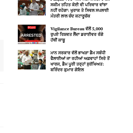
ਸਕੀਮ ਤਹਿਤ ਕੋਈ ਵੀ ਪਰਿਵਾਰ ਵਾਂਝਾ
ਨਹੀਂ ਰਹੇਗਾ: ਖੁਰਾਕ ਤੇ ਸਿਵਲ ਸਪਲਾਈ
ਮੰਤਰੀ ਲਾਲ ਚੰਦ ਕਟਾਰੂਚੱਕ
Vigilance Bureau ਵੱਲੋਂ 5,000
ਰੁਪਏ ਰਿਸ਼ਵਤ ਲੈਂਦਾ ਡਰਾਈਵਰ ਰੰਗੇ
ਹੱਥੀਂ ਕਾਬੂ
ਮਾਨ ਸਰਕਾਰ ਵੱਲੋਂ ਭਾਖੜਾ ਡੈਮ ਸਬੰਧੀ
ਫੈਲਾਈਆਂ ਜਾ ਰਹੀਆਂ ਅਫ਼ਵਾਹਾਂ ਸਿਰੇ ਤੋਂ
ਖਾਰਜ, ਡੈਮ ਪੂਰੀ ਤਰ੍ਹਾਂ ਸੁਰੱਖਿਅਤ:
ਬਰਿੰਦਰ ਕੁਮਾਰ ਗੋਇਲ