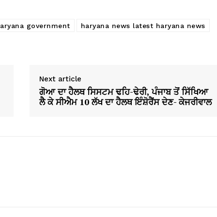
aryana government
haryana news latest haryana news
Next article
ਗੋਆ ਦਾ ਹੈਲਥ ਸਿਸਟਮ ਢਹਿ-ਢੇਰੀ, ਪੰਜਾਬ ਤੋਂ ਸਿੱਖਿਆ
ਲੈ ਕੇ ਸੀਐਮ 10 ਲੱਖ ਦਾ ਹੈਲਥ ਇੰਸ਼ੋਰੈਂਸ ਦੇਣ- ਕੇਜਰੀਵਾਲ