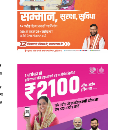
ि
ता
स
ता
ंह