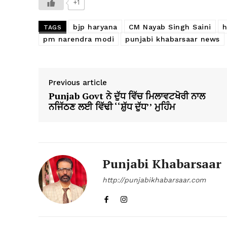
+1
bjp haryana
CM Nayab Singh Saini
h
TAGS
pm narendra modi
punjabi khabarsaar news
Previous article
Punjab Govt ਨੇ ਦੁੱਧ ਵਿੱਚ ਮਿਲਾਵਟਖੋਰੀ ਨਾਲ
ਨਜਿੱਠਣ ਲਈ ਵਿੱਢੀ ‘‘ਸ਼ੁੱਧ ਦੁੱਧ’’ ਮੁਹਿੰਮ
Punjabi Khabarsaar
http://punjabikhabarsaar.com