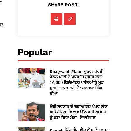
ा
SHARE POST:
पर
Popular
Bhagwant Mann govt ਧਰਤੀ
ਹੇਠਲੇ ਪਾਣੀ ਦੇ ਪੱਧਰ ‘ਚ ਸੁਧਾਰ ਲਈ
16,000 ਕਿਲੋਮੀਟਰ ਖਾਲਿਆਂ ਨੂੰ ਮੁੜ
ਸੁਰਜੀਤ ਕਰ ਰਹੀ ਹੈ: ਹਰਪਾਲ ਸਿੰਘ
ਚੀਮਾ
ਮੋਦੀ ਸਰਕਾਰ ਦੇ ਦਬਾਅ ਹੇਠ ਪੇਪਰ ਲੀਕ
ਅਤੇ ਈ-20 ਖ਼ਿਲਾਫ਼ ਉੱਠ ਰਹੀ ਆਵਾਜ਼
ਨੂੰ ਦਬਾ ਰਿਹਾ ਮੇਟਾ- ਕੇਜਰੀਵਾਲ
Punjab ਵਿੱਚ ਐਨ.ਐਫ.ਐਸ.ਏ. ਰਾਸ਼ਨ