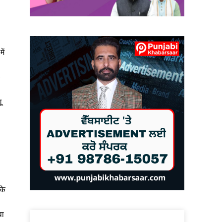
ें
0
ू
के
वा