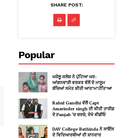
SHARE POST:
Popular
ਘਰੇਲੂ ਕਲੇਸ਼ ਨੇ ਪੁੱਟਿਆ ਘਰ:
ਆਂਗਨਵਾੜੀ ਵਰਕਰ ਵੱਲੋਂ ਦੋ ਮਾਸੂਮ
ਬੱਚਿਆਂ ਸਮੇਤ ਕੀਤੀ ਆਤ*ਮ*ਹੱਤਿ*ਆ
Rahul Gandhi ਵੱਲੋਂ Capt
Amarinder singh ਦੀ ਕੀਤੀ ਤਾਰੀਫ਼
ਦੇ Punjab ‘ਚ ਚਰਚੇ, ਦੇਖੋ ਵੀਡੀਓ
DAV College Bathinda ਨੇ ਸਾਇੰਸ
ਦੇ ਵਿਦਿਆਰਥੀਆਂ ਦੀ ਸ਼ਾਨਦਾਰ