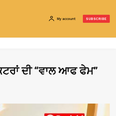
My account
SUBSCRIBE
ਕਟਰਾਂ ਦੀ “ਵਾਲ ਆਫ ਫੇਮ”