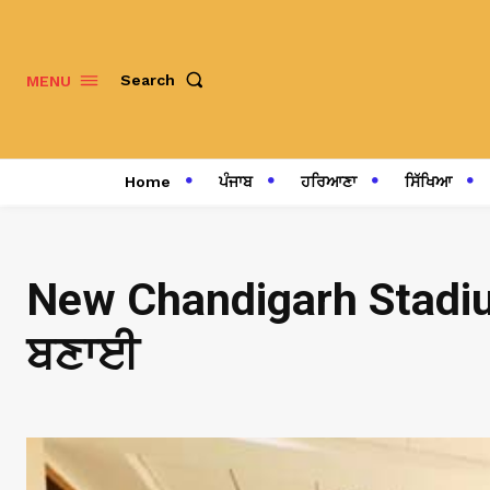
Search
MENU
Home
ਪੰਜਾਬ
ਹਰਿਆਣਾ
ਸਿੱਖਿਆ
New Chandigarh Stadium
ਬਣਾਈ