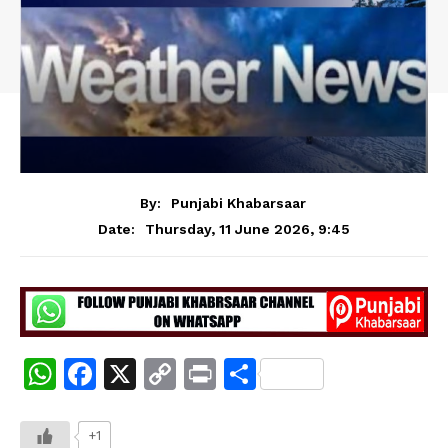
By:
Punjabi Khabarsaar
Thursday, 11 June 2026, 9:45
Date:
W
F
X
C
Pr
S
h
a
o
in
h
at
c
p
t
ar
+1