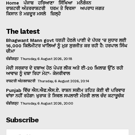
Home
ਪੰਜਾਬ
ਹਰਿਆਣਾ
ਸਿੱਖਿਆ
ਮਨੌਰੰਜਨ
ਰਾਸ਼ਟਰੀ ਅੰਤਰਰਾਸ਼ਟਰੀ
ਧਰਮ ਤੇ ਵਿਰਸਾ
ਅਪਰਾਧ ਜਗਤ
ਕਿਸਾਨ ਤੇ ਮਜ਼ਦੂਰ ਮਸਲੇ
ਜ਼ਿਲ੍ਹੇ
The latest
Bhagwant Mann govt ਧਰਤੀ ਹੇਠਲੇ ਪਾਣੀ ਦੇ ਪੱਧਰ ‘ਚ ਸੁਧਾਰ ਲਈ
16,000 ਕਿਲੋਮੀਟਰ ਖਾਲਿਆਂ ਨੂੰ ਮੁੜ ਸੁਰਜੀਤ ਕਰ ਰਹੀ ਹੈ: ਹਰਪਾਲ ਸਿੰਘ
ਚੀਮਾ
ਚੰਡੀਗੜ੍ਹ
Thursday, 6 August 2026, 20:18
ਮੋਦੀ ਸਰਕਾਰ ਦੇ ਦਬਾਅ ਹੇਠ ਪੇਪਰ ਲੀਕ ਅਤੇ ਈ-20 ਖ਼ਿਲਾਫ਼ ਉੱਠ ਰਹੀ
ਆਵਾਜ਼ ਨੂੰ ਦਬਾ ਰਿਹਾ ਮੇਟਾ- ਕੇਜਰੀਵਾਲ
ਰਾਸ਼ਟਰੀ ਅੰਤਰਰਾਸ਼ਟਰੀ
Thursday, 6 August 2026, 20:14
Punjab ਵਿੱਚ ਐਨ.ਐਫ.ਐਸ.ਏ. ਰਾਸ਼ਨ ਸਕੀਮ ਤਹਿਤ ਕੋਈ ਵੀ ਪਰਿਵਾਰ
ਵਾਂਝਾ ਨਹੀਂ ਰਹੇਗਾ: ਖੁਰਾਕ ਤੇ ਸਿਵਲ ਸਪਲਾਈ ਮੰਤਰੀ ਲਾਲ ਚੰਦ ਕਟਾਰੂਚੱਕ
ਚੰਡੀਗੜ੍ਹ
Thursday, 6 August 2026, 20:00
Subscribe