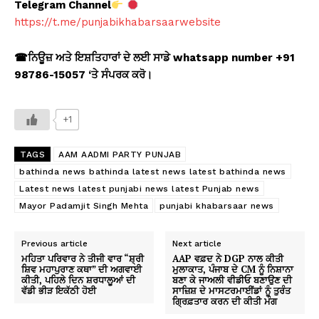
Telegram Channel
https://t.me/punjabikhabarsaarwebsite
☎
ਨਿਊਜ਼ ਅਤੇ ਇਸ਼ਤਿਹਾਰਾਂ ਦੇ ਲਈ ਸਾਡੇ whatsapp number +91
98786-15057 ‘
ਤੇ ਸੰਪਰਕ ਕਰੋ।
+1
TAGS
AAM AADMI PARTY PUNJAB
bathinda news bathinda latest news latest bathinda news
Latest news latest punjabi news latest Punjab news
Mayor Padamjit Singh Mehta
punjabi khabarsaar news
Previous article
Next article
ਮਹਿਤਾ ਪਰਿਵਾਰ ਨੇ ਤੀਜੀ ਵਾਰ “ਸ਼੍ਰੀ
AAP ਵਫ਼ਦ ਨੇ DGP ਨਾਲ ਕੀਤੀ
ਸ਼ਿਵ ਮਹਾਪੁਰਾਣ ਕਥਾ” ਦੀ ਅਗਵਾਈ
ਮੁਲਾਕਾਤ, ਪੰਜਾਬ ਦੇ CM ਨੂੰ ਨਿਸ਼ਾਨਾ
ਕੀਤੀ, ਪਹਿਲੇ ਦਿਨ ਸ਼ਰਧਾਲੂਆਂ ਦੀ
ਬਣਾ ਕੇ ਜਾਅਲੀ ਵੀਡੀਓ ਬਣਾਉਣ ਦੀ
ਵੱਡੀ ਭੀੜ ਇਕੱਠੀ ਹੋਈ
ਸਾਜ਼ਿਸ਼ ਦੇ ਮਾਸਟਰਮਾਈਂਡਾਂ ਨੂੰ ਤੁਰੰਤ
ਗ੍ਰਿਫ਼ਤਾਰ ਕਰਨ ਦੀ ਕੀਤੀ ਮੰਗ