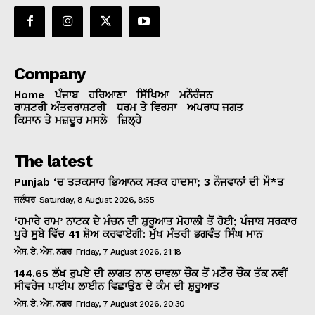
Company
Home
ਪੰਜਾਬ
ਹਰਿਆਣਾ
ਸਿੱਖਿਆ
ਮਨੌਰੰਜਨ
ਰਾਸ਼ਟਰੀ ਅੰਤਰਰਾਸ਼ਟਰੀ
ਧਰਮ ਤੇ ਵਿਰਸਾ
ਅਪਰਾਧ ਜਗਤ
ਕਿਸਾਨ ਤੇ ਮਜ਼ਦੂਰ ਮਸਲੇ
ਜ਼ਿਲ੍ਹੇ
The latest
Punjab ‘ਚ ਤੜਕਸਾਰ ਭਿਆਨਕ ਸੜਕ ਹਾਦਸਾ; 3 ਨੌਜਵਾਨਾਂ ਦੀ ਮੌ*ਤ
ਜਲੰਧਰ
Saturday, 8 August 2026, 8:55
‘ਹਮਾਰੇ ਰਾਮ’ ਨਾਟਕ ਦੇ ਮੰਚਨ ਦੀ ਸ਼ੁਰੂਆਤ ਮੋਹਾਲੀ ਤੋਂ ਹੋਈ; ਪੰਜਾਬ ਸਰਕਾਰ
ਪੂਰੇ ਸੂਬੇ ਵਿੱਚ 41 ਸ਼ੋਅ ਕਰਵਾਏਗੀ: ਮੁੱਖ ਮੰਤਰੀ ਭਗਵੰਤ ਸਿੰਘ ਮਾਨ
ਐਸ. ਏ. ਐਸ. ਨਗਰ
Friday, 7 August 2026, 21:18
144.65 ਲੱਖ ਰੁਪਏ ਦੀ ਲਾਗਤ ਨਾਲ ਚਾਵਲਾ ਚੌਂਕ ਤੋਂ ਮਟੌਰ ਚੌਂਕ ਤੱਕ ਨਵੀਂ
ਸੀਵਰੇਜ ਪਾਈਪ ਲਾਈਨ ਵਿਛਾਉਣ ਦੇ ਕੰਮ ਦੀ ਸ਼ੁਰੂਆਤ
ਐਸ. ਏ. ਐਸ. ਨਗਰ
Friday, 7 August 2026, 20:30