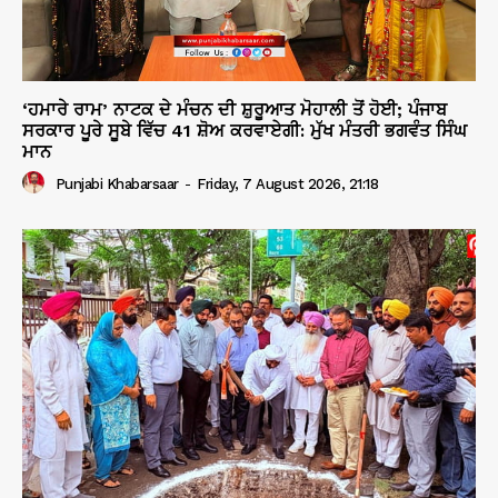
‘ਹਮਾਰੇ ਰਾਮ’ ਨਾਟਕ ਦੇ ਮੰਚਨ ਦੀ ਸ਼ੁਰੂਆਤ ਮੋਹਾਲੀ ਤੋਂ ਹੋਈ; ਪੰਜਾਬ
ਸਰਕਾਰ ਪੂਰੇ ਸੂਬੇ ਵਿੱਚ 41 ਸ਼ੋਅ ਕਰਵਾਏਗੀ: ਮੁੱਖ ਮੰਤਰੀ ਭਗਵੰਤ ਸਿੰਘ
ਮਾਨ
Punjabi Khabarsaar
-
Friday, 7 August 2026, 21:18