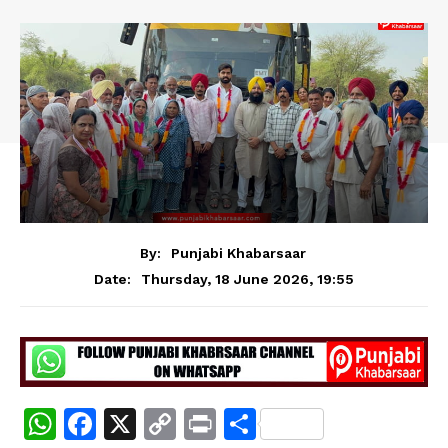
By:
Punjabi Khabarsaar
Thursday, 18 June 2026, 19:55
Date:
W
F
X
C
Pr
S