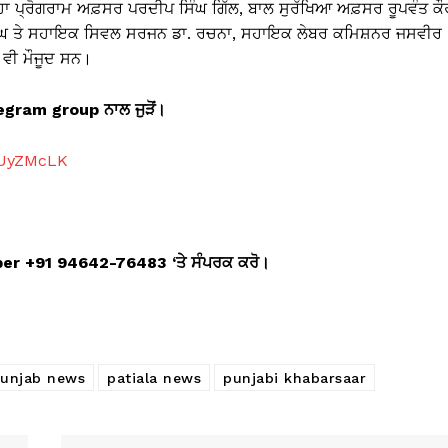
ਹਾ ਪ੍ਰੋਗਰਾਮ ਅਫ਼ਸਰ ਪਰਦੀਪ ਸਿੰਘ ਗਿੱਲ, ਬਾਲ ਸੁਰੱਖਿਆ ਅਫ਼ਸਰ ਰੂਪਵੰਤ ਕੌ
ਿੰਘ ਤੇ ਸਹਾਇਕ ਸਿਵਲ ਸਰਜਨ ਡਾ. ਰਚਨਾ, ਸਹਾਇਕ ਲੇਬਰ ਕਮਿਸ਼ਨਰ ਜਸਵੀਰ
 ਵੀ ਮੌਜੂਦ ਸਨ।
telegram group
ਨਾਲ ਜੁੜੋਂ।
aUyZMcLK
mber +91 94642-76483 ‘
ਤੇ ਸੰਪਰਕ ਕਰੋ।
Punjab news
patiala news
punjabi khabarsaar