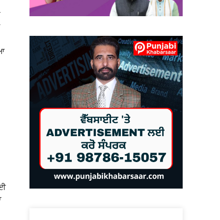
ਂ
ਿਆ
ਲਈ
ਾ