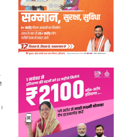
ੂ
ੀ
ਾ।