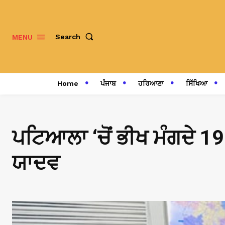
Search
MENU
Home
ਪੰਜਾਬ
ਹਰਿਆਣਾ
ਸਿੱਖਿਆ
ਪਟਿਆਲਾ ‘ਚੋਂ ਭੀਖ ਮੰਗਦੇ 19 
ਯਾਦਵ