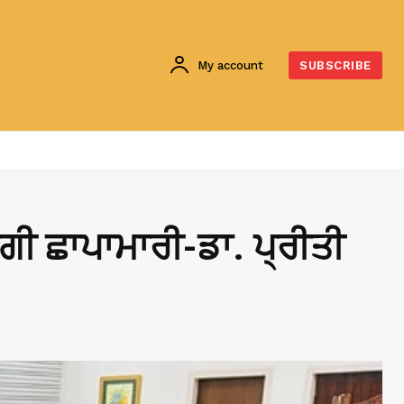
My account
SUBSCRIBE
ੇਗੀ ਛਾਪਾਮਾਰੀ-ਡਾ. ਪ੍ਰੀਤੀ