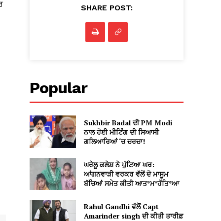
ਰ
SHARE POST:
Popular
Sukhbir Badal ਦੀ PM Modi
ਨਾਲ ਹੋਈ ਮੀਟਿੰਗ ਦੀ ਸਿਆਸੀ
ਗਲਿਆਰਿਆਂ ‘ਚ ਚਰਚਾ!
ਘਰੇਲੂ ਕਲੇਸ਼ ਨੇ ਪੁੱਟਿਆ ਘਰ:
ਆਂਗਨਵਾੜੀ ਵਰਕਰ ਵੱਲੋਂ ਦੋ ਮਾਸੂਮ
ਬੱਚਿਆਂ ਸਮੇਤ ਕੀਤੀ ਆਤ*ਮ*ਹੱਤਿ*ਆ
Rahul Gandhi ਵੱਲੋਂ Capt
Amarinder singh ਦੀ ਕੀਤੀ ਤਾਰੀਫ਼