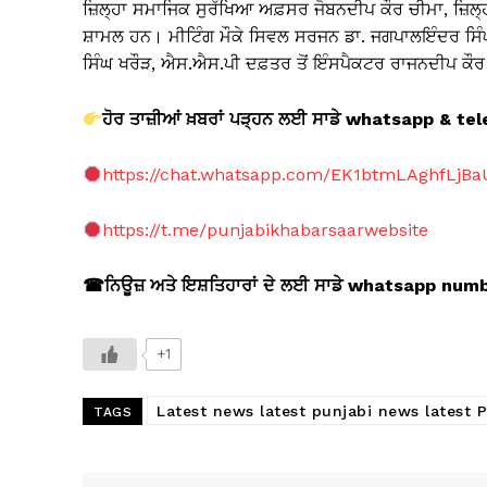
ਜ਼ਿਲ੍ਹਾ ਸਮਾਜਿਕ ਸੁਰੱਖਿਆ ਅਫ਼ਸਰ ਜੋਬਨਦੀਪ ਕੌਰ ਚੀਮਾ, ਜ਼ਿਲ੍
ਸ਼ਾਮਲ ਹਨ। ਮੀਟਿੰਗ ਮੌਕੇ ਸਿਵਲ ਸਰਜਨ ਡਾ. ਜਗਪਾਲਇੰਦਰ ਸ
ਸਿੰਘ ਖਰੌੜ, ਐਸ.ਐਸ.ਪੀ ਦਫ਼ਤਰ ਤੋਂ ਇੰਸਪੈਕਟਰ ਰਾਜਨਦੀਪ ਕੌਰ
ਹੋਰ ਤਾਜ਼ੀਆਂ ਖ਼ਬਰਾਂ ਪੜ੍ਹਨ ਲਈ ਸਾਡੇ whatsapp & 
https://chat.whatsapp.com/EK1btmLAghfLjB
https://t.me/punjabikhabarsaarwebsite
☎
ਨਿਊਜ਼ ਅਤੇ ਇਸ਼ਤਿਹਾਰਾਂ ਦੇ ਲਈ ਸਾਡੇ whatsapp nu
+1
Latest news latest punjabi news latest 
TAGS