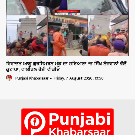
ਵਿਵਾਦਤ ਆਗੂ ਗੁਰਸਿਮਰਨ ਮੰਡ ਦਾ ਹਰਿਆਣਾ ‘ਚ ਸਿੱਖ ਨੌਜਵਾਨਾਂ ਵੱਲੋਂ
ਕੁਟਾਪਾ, ਵਾਈਰਲ ਹੋਈ ਵੀਡੀਓ
Punjabi Khabarsaar
-
Friday, 7 August 2026, 19:50