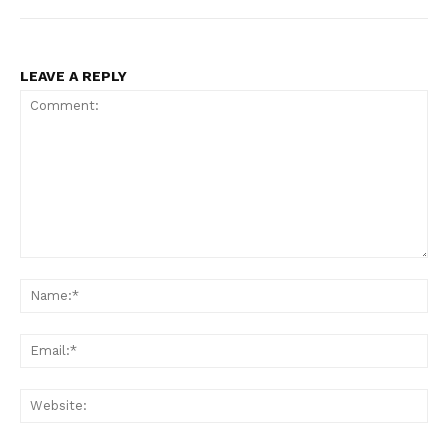
LEAVE A REPLY
Comment:
Na
Ema
Web