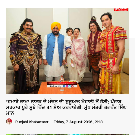
‘ਹਮਾਰੇ ਰਾਮ’ ਨਾਟਕ ਦੇ ਮੰਚਨ ਦੀ ਸ਼ੁਰੂਆਤ ਮੋਹਾਲੀ ਤੋਂ ਹੋਈ; ਪੰਜਾਬ
ਸਰਕਾਰ ਪੂਰੇ ਸੂਬੇ ਵਿੱਚ 41 ਸ਼ੋਅ ਕਰਵਾਏਗੀ: ਮੁੱਖ ਮੰਤਰੀ ਭਗਵੰਤ ਸਿੰਘ
ਮਾਨ
Punjabi Khabarsaar
-
Friday, 7 August 2026, 21:18