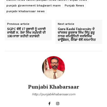
punjab government bhagwant mann
Punjab News
punjabi khabarsaar news
Previous article
Next article
SGPC ਵੱਲੋਂ 17 ਜੁਲਾਈ ਨੂੰ ਮਨਾਈ
Guru Kashi University ਦੇ
ਜਾਵੇਗੀ ਸ. ਤੇਜਾ ਸਿੰਘ ਸਮੁੰਦਰੀ ਦੀ
ਚਾਂਸਲਰ ਗੁਰਲਾਭ ਸਿੰਘ ਸਿੱਧੂ ਗੁਰੂ
100 ਸਾਲਾ ਸ਼ਹੀਦੀ ਸ਼ਤਾਬਦੀ
ਨਾਨਕ ਕਮਿਊਨਿਟੀ ਸਰਵਿਸਿਜ਼
ਫਾਊਂਡੇਸ਼ਨ, ਕੈਨੇਡਾ ਵੱਲੋਂ ਸਨਮਾਨਿਤ
Punjabi Khabarsaar
http://punjabikhabarsaar.com