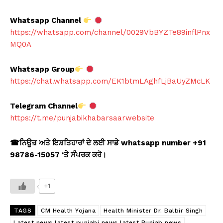
Whatsapp Channel
https://whatsapp.com/channel/0029VbBYZTe89inflPnx
MQ0A
Whatsapp Group
https://chat.whatsapp.com/EK1btmLAghfLjBaUyZMcLK
Telegram Channel
https://t.me/punjabikhabarsaarwebsite
☎
ਨਿਊਜ਼ ਅਤੇ ਇਸ਼ਤਿਹਾਰਾਂ ਦੇ ਲਈ ਸਾਡੇ whatsapp number +91
98786-15057 ‘
ਤੇ ਸੰਪਰਕ ਕਰੋ।
+1
TAGS
CM Health Yojana
Health Minister Dr. Balbir Singh
Latest news latest punjabi news latest Punjab news