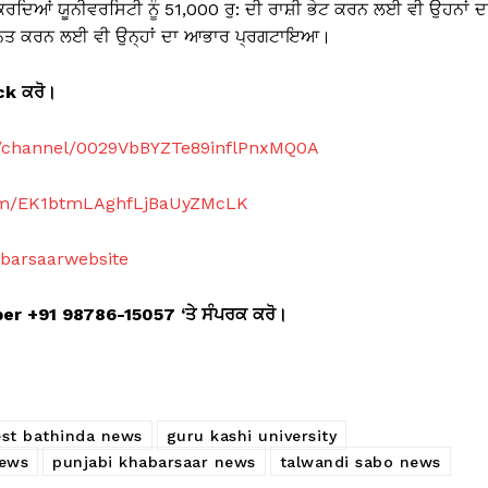
ਾ ਕਰਦਿਆਂ ਯੂਨੀਵਰਸਿਟੀ ਨੂੰ 51,000 ਰੁ: ਦੀ ਰਾਸ਼ੀ ਭੇਟ ਕਰਨ ਲਈ ਵੀ ਉਹਨਾਂ ਦ
ਨਮਾਨਿਤ ਕਰਨ ਲਈ ਵੀ ਉਨ੍ਹਾਂ ਦਾ ਆਭਾਰ ਪ੍ਰਗਟਾਇਆ।
ick
ਕਰੋ।
m/channel/0029VbBYZTe89inflPnxMQ0A
com/EK1btmLAghfLjBaUyZMcLK
abarsaarwebsite
mber +91 98786-15057 ‘
ਤੇ ਸੰਪਰਕ ਕਰੋ।
est bathinda news
guru kashi university
news
punjabi khabarsaar news
talwandi sabo news