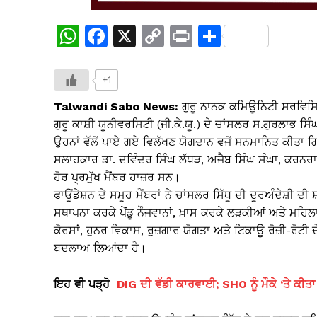
W
F
X
C
Pr
S
h
a
o
in
h
at
c
p
t
ar
+1
s
e
y
e
Talwandi Sabo News:
ਗੁਰੂ ਨਾਨਕ ਕਮਿਊਨਿਟੀ ਸਰਵਿਸਿਜ਼
A
b
Li
ਗੁਰੂ ਕਾਸ਼ੀ ਯੂਨੀਵਰਸਿਟੀ (ਜੀ.ਕੇ.ਯੂ.) ਦੇ ਚਾਂਸਲਰ ਸ.ਗੁਰਲਾਭ ਸਿੰਘ
ਉਹਨਾਂ ਵੱਲੋਂ ਪਾਏ ਗਏ ਵਿਲੱਖਣ ਯੋਗਦਾਨ ਵਜੋਂ ਸਨਮਾਨਿਤ ਕੀਤਾ 
p
o
n
ਸਲਾਹਕਾਰ ਡਾ. ਦਵਿੰਦਰ ਸਿੰਘ ਲੱਧੜ, ਅਜੈਬ ਸਿੰਘ ਸੰਘਾ, ਕਰਨਰਾਜ
p
o
k
ਹੋਰ ਪ੍ਰਮੁੱਖ ਮੈਂਬਰ ਹਾਜ਼ਰ ਸਨ।
k
ਫਾਊਂਡੇਸ਼ਨ ਦੇ ਸਮੂਹ ਮੈਂਬਰਾਂ ਨੇ ਚਾਂਸਲਰ ਸਿੱਧੂ ਦੀ ਦੂਰਅੰਦੇਸ਼ੀ ਦ
ਸਥਾਪਨਾ ਕਰਕੇ ਪੇਂਡੂ ਨੌਜਵਾਨਾਂ, ਖ਼ਾਸ ਕਰਕੇ ਲੜਕੀਆਂ ਅਤੇ ਮਹਿ
ਕੋਰਸਾਂ, ਹੁਨਰ ਵਿਕਾਸ, ਰੁਜ਼ਗਾਰ ਯੋਗਤਾ ਅਤੇ ਟਿਕਾਊ ਰੋਜ਼ੀ-ਰੋਟੀ ਦ
ਬਦਲਾਅ ਲਿਆਂਦਾ ਹੈ।
ਇਹ ਵੀ ਪੜ੍ਹੋ
DIG ਦੀ ਵੱਡੀ ਕਾਰਵਾਈ; SHO ਨੂੰ ਮੌਕੇ ‘ਤੇ 