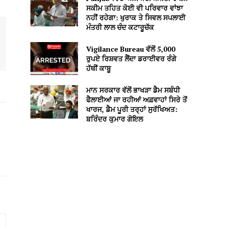
ਸਕੀਮ ਤਹਿਤ ਕੋਈ ਵੀ ਪਰਿਵਾਰ ਵਾਂਝਾ
ਨਹੀਂ ਰਹੇਗਾ: ਖੁਰਾਕ ਤੇ ਸਿਵਲ ਸਪਲਾਈ
ਮੰਤਰੀ ਲਾਲ ਚੰਦ ਕਟਾਰੂਚੱਕ
Vigilance Bureau ਵੱਲੋਂ 5,000
ਰੁਪਏ ਰਿਸ਼ਵਤ ਲੈਂਦਾ ਡਰਾਈਵਰ ਰੰਗੇ
ਹੱਥੀਂ ਕਾਬੂ
ਮਾਨ ਸਰਕਾਰ ਵੱਲੋਂ ਭਾਖੜਾ ਡੈਮ ਸਬੰਧੀ
ਫੈਲਾਈਆਂ ਜਾ ਰਹੀਆਂ ਅਫ਼ਵਾਹਾਂ ਸਿਰੇ ਤੋਂ
ਖਾਰਜ, ਡੈਮ ਪੂਰੀ ਤਰ੍ਹਾਂ ਸੁਰੱਖਿਅਤ:
ਬਰਿੰਦਰ ਕੁਮਾਰ ਗੋਇਲ