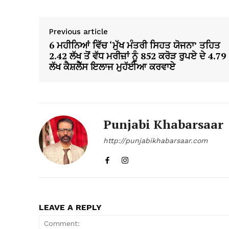
Previous article
6 ਮਹੀਨਿਆਂ ਵਿੱਚ ‘ਮੁੱਖ ਮੰਤਰੀ ਸਿਹਤ ਯੋਜਨਾ’ ਤਹਿਤ
2.42 ਲੱਖ ਤੋਂ ਵੱਧ ਮਰੀਜ਼ਾਂ ਨੂੰ 852 ਕਰੋੜ ਰੁਪਏ ਦੇ 4.79
ਲੱਖ ਕੈਸ਼ਲੈੱਸ ਇਲਾਜ ਮੁਹੱਈਆ ਕਰਵਾਏ
Punjabi Khabarsaar
http://punjabikhabarsaar.com
LEAVE A REPLY