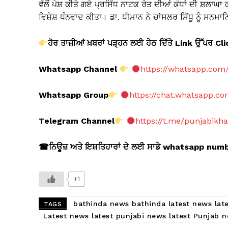
ਵੱਲੋਂ ਪੇਸ਼ ਕੀਤੇ ਗਏ ਪ੍ਰਸਿੱਧ ਨਾਟਕ ਰੇਤ ਦੀਆਂ ਕੰਧਾਂ ਦੀ ਸ਼ਲਾਘ
ਵਿਸ਼ੇਸ਼ ਧੰਨਵਾਦ ਕੀਤਾ। ਡਾ. ਧੀਮਾਨ ਨੇ ਚਾਂਸਲਰ ਸਿੱਧੂ ਨੂੰ ਸ
ਹੋਰ ਤਾਜ਼ੀਆਂ ਖ਼ਬਰਾਂ ਪੜ੍ਹਨ ਲਈ ਹੇਠ ਦਿੱਤੇ Link
ਉੱਪਰ Cl
Whatsapp Channel
https://whatsapp.co
Whatsapp Group
https://chat.whatsapp.
Telegram Channel
https://t.me/punjabikh
☎
ਨਿਊਜ਼ ਅਤੇ ਇਸ਼ਤਿਹਾਰਾਂ ਦੇ ਲਈ ਸਾਡੇ whatsapp nu
+1
bathinda news bathinda latest news lat
TAGS
Latest news latest punjabi news latest Punjab 