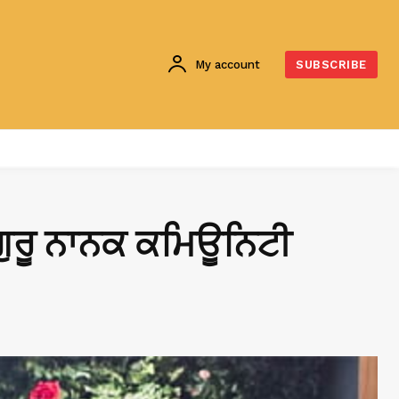
My account
SUBSCRIBE
 ਗੁਰੂ ਨਾਨਕ ਕਮਿਊਨਿਟੀ