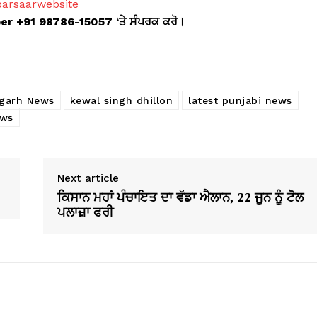
barsaarwebsite
ber +91 98786-15057 ‘ਤੇ ਸੰਪਰਕ ਕਰੋ।
garh News
kewal singh dhillon
latest punjabi news
ews
Next article
ਕਿਸਾਨ ਮਹਾਂ ਪੰਚਾਇਤ ਦਾ ਵੱਡਾ ਐਲਾਨ, 22 ਜੂਨ ਨੂੰ ਟੋਲ
ਪਲਾਜ਼ਾ ਫਰੀ