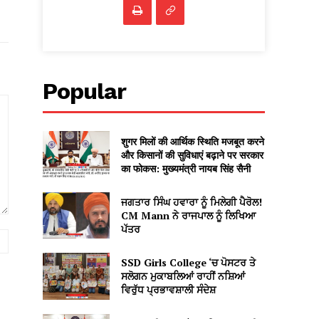
Popular
शुगर मिलों की आर्थिक स्थिति मजबूत करने
और किसानों की सुविधाएं बढ़ाने पर सरकार
का फोकस: मुख्यमंत्री नायब सिंह सैनी
ਜਗਤਾਰ ਸਿੰਘ ਹਵਾਰਾ ਨੂੰ ਮਿਲੇਗੀ ਪੈਰੋਲ!
CM Mann ਨੇ ਰਾਜਪਾਲ ਨੂੰ ਲਿਖਿਆ
ਪੱਤਰ
Website:
SSD Girls College ‘ਚ ਪੋਸਟਰ ਤੇ
ਸਲੋਗਨ ਮੁਕਾਬਲਿਆਂ ਰਾਹੀਂ ਨਸ਼ਿਆਂ
ਵਿਰੁੱਧ ਪ੍ਰਭਾਵਸ਼ਾਲੀ ਸੰਦੇਸ਼