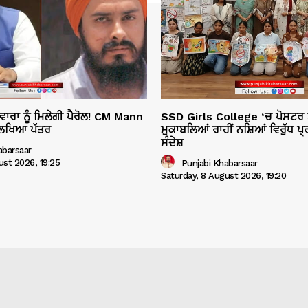
ਾਰਾ ਨੂੰ ਮਿਲੇਗੀ ਪੈਰੋਲ! CM Mann
SSD Girls College ‘ਚ ਪੋਸਟਰ 
 ਲਿਖਿਆ ਪੱਤਰ
ਮੁਕਾਬਲਿਆਂ ਰਾਹੀਂ ਨਸ਼ਿਆਂ ਵਿਰੁੱਧ ਪ
ਸੰਦੇਸ਼
abarsaar
-
ust 2026, 19:25
Punjabi Khabarsaar
-
Saturday, 8 August 2026, 19:20