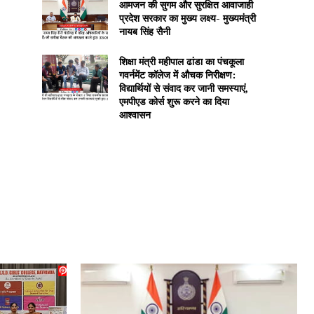
आमजन की सुगम और सुरक्षित आवाजाही
प्रदेश सरकार का मुख्य लक्ष्य- मुख्यमंत्री
नायब सिंह सैनी
शिक्षा मंत्री महीपाल ढांडा का पंचकूला
गवर्नमेंट कॉलेज में औचक निरीक्षण:
विद्यार्थियों से संवाद कर जानी समस्याएं,
एमपीएड कोर्स शुरू करने का दिया
आश्वासन