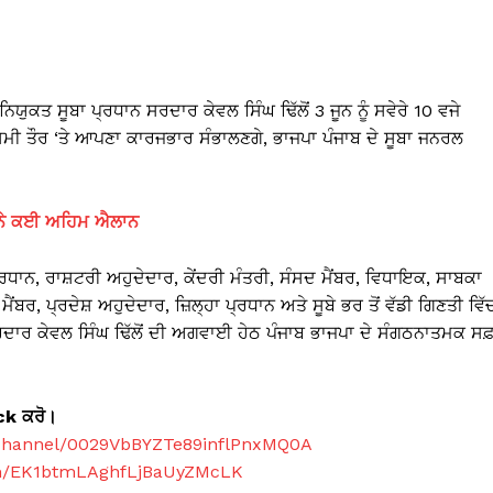
ਯੁਕਤ ਸੂਬਾ ਪ੍ਰਧਾਨ ਸਰਦਾਰ ਕੇਵਲ ਸਿੰਘ ਢਿੱਲੋਂ 3 ਜੂਨ ਨੂੰ ਸਵੇਰੇ 10 ਵਜੇ
ਰਸਮੀ ਤੌਰ ‘ਤੇ ਆਪਣਾ ਕਾਰਜਭਾਰ ਸੰਭਾਲਣਗੇ, ਭਾਜਪਾ ਪੰਜਾਬ ਦੇ ਸੂਬਾ ਜਨਰਲ
ਦੇ ਨੇ ਕਈ ਅਹਿਮ ਐਲਾਨ
ਧਾਨ, ਰਾਸ਼ਟਰੀ ਅਹੁਦੇਦਾਰ, ਕੇਂਦਰੀ ਮੰਤਰੀ, ਸੰਸਦ ਮੈਂਬਰ, ਵਿਧਾਇਕ, ਸਾਬਕਾ
ਂਬਰ, ਪ੍ਰਦੇਸ਼ ਅਹੁਦੇਦਾਰ, ਜ਼ਿਲ੍ਹਾ ਪ੍ਰਧਾਨ ਅਤੇ ਸੂਬੇ ਭਰ ਤੋਂ ਵੱਡੀ ਗਿਣਤੀ ਵਿੱ
ਾਰ ਕੇਵਲ ਸਿੰਘ ਢਿੱਲੋਂ ਦੀ ਅਗਵਾਈ ਹੇਠ ਪੰਜਾਬ ਭਾਜਪਾ ਦੇ ਸੰਗਠਨਾਤਮਕ ਸਫ
ick ਕਰੋ।
/channel/0029VbBYZTe89inflPnxMQ0A
com/EK1btmLAghfLjBaUyZMcLK