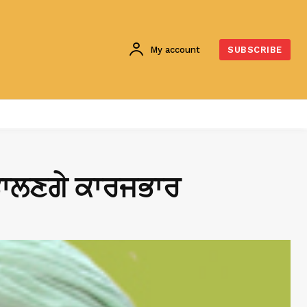
My account
SUBSCRIBE
 ਸੰਭਾਲਣਗੇ ਕਾਰਜਭਾਰ