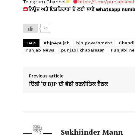
Telegram Channel
https://t.me/punjabikha
ਨਿਊਜ਼ ਅਤੇ ਇਸ਼ਤਿਹਾਰਾਂ ਦੇ ਲਈ ਸਾਡੇ whatsapp num
+1
#bjp4pujab
bjp government
Chandi
TAGS
Punjab News
punjabi khabarsaar
Punjabi n
Previous article
ਦਿੱਲੀ ‘ਚ BJP ਦੀ ਵੱਡੀ ਰਣਨੀਤਿਕ ਬੈਠਕ
Sukhjinder Mann