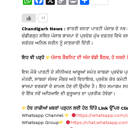
W
F
X
C
Pr
S
h
a
o
in
h
at
c
p
t
ar
+1
s
e
y
e
Chandigarh News :
ਭਾਰਤੀ ਜਨਤਾ ਪਾਰਟੀ ਪੰਜਾਬ ਦੇ ਨਵ-ਨਿ
A
b
Li
ਚੰਡੀਗੜ੍ਹ ਸਥਿਤ ਪੰਜਾਬ ਭਾਜਪਾ ਦੇ ਪ੍ਰਦੇਸ਼ ਮੁੱਖ ਦਫ਼ਤਰ ਵਿਖੇ 
ਸਕੱਤਰ ਅਨਿਲ ਸਰੀਨ ਨੂੰ ਜਾਣਕਾਰੀ ਦਿੱਤੀ।
p
o
n
p
o
k
ਇਹ ਵੀ ਪੜ੍ਹੋ
ਪੰਜਾਬ ਕੈਬਨਿਟ ਦੀ ਅੱਜ ਵੱਡੀ ਬੈਠਕ, ਹੋ ਸਕ
k
ਇਸ ਮੌਕੇ ਪਾਰਟੀ ਦੇ ਸੀਨੀਅਰ ਆਗੂਆਂ ਸਮੇਤ ਸਾਬਕਾ ਪ੍ਰਦੇਸ਼ ਪ੍ਰ
ਮੰਤਰੀ, ਸਾਬਕਾ ਸੰਸਦ ਮੈਂਬਰ ਅਤੇ ਵਿਧਾਇਕ, ਪ੍ਰਦੇਸ਼ ਕੋਰ ਕਮੇਟੀ ਮੈ
ਭਾਜਪਾ ਵਰਕਰਾਂ ਦੇ ਸ਼ਾਮਲ ਹੋਣ ਦੀ ਉਮੀਦ ਹੈ। ਇਹ ਸਮਾਗਮ ਸਰਦ
ਦੇ ਇੱਕ ਨਵੇਂ ਅਧਿਆਇ ਦੀ ਸ਼ੁਰੂਆਤ ਦਾ ਪ੍ਰਤੀਕ ਹੋਵੇਗਾ।
ਹੋਰ ਤਾਜ਼ੀਆਂ ਖ਼ਬਰਾਂ ਪੜ੍ਹਨ ਲਈ ਹੇਠ ਦਿੱਤੇ Link ਉੱਪਰ Cl
Whatsapp Channel
https://whatsapp.com
Whatsapp Group
https://chat.whatsapp.