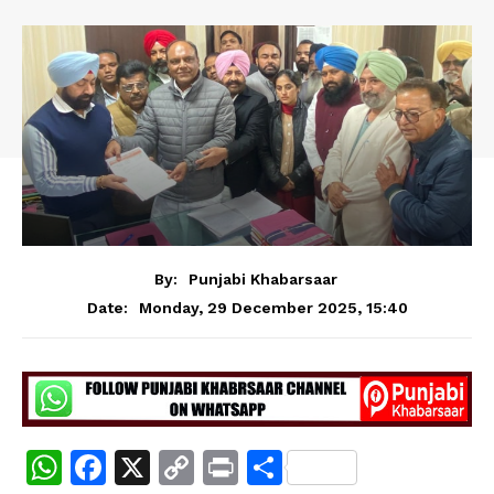
By:
Punjabi Khabarsaar
Monday, 29 December 2025, 15:40
Date:
W
F
X
C
Pr
S