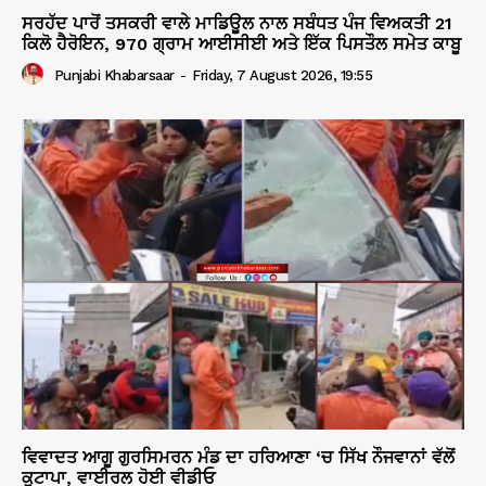
ਸਰਹੱਦ ਪਾਰੋਂ ਤਸਕਰੀ ਵਾਲੇ ਮਾਡਿਊਲ ਨਾਲ ਸਬੰਧਤ ਪੰਜ ਵਿਅਕਤੀ 21
ਕਿਲੋ ਹੈਰੋਇਨ, 970 ਗ੍ਰਾਮ ਆਈਸੀਈ ਅਤੇ ਇੱਕ ਪਿਸਤੌਲ ਸਮੇਤ ਕਾਬੂ
Punjabi Khabarsaar
-
Friday, 7 August 2026, 19:55
ਵਿਵਾਦਤ ਆਗੂ ਗੁਰਸਿਮਰਨ ਮੰਡ ਦਾ ਹਰਿਆਣਾ ‘ਚ ਸਿੱਖ ਨੌਜਵਾਨਾਂ ਵੱਲੋਂ
ਕੁਟਾਪਾ, ਵਾਈਰਲ ਹੋਈ ਵੀਡੀਓ