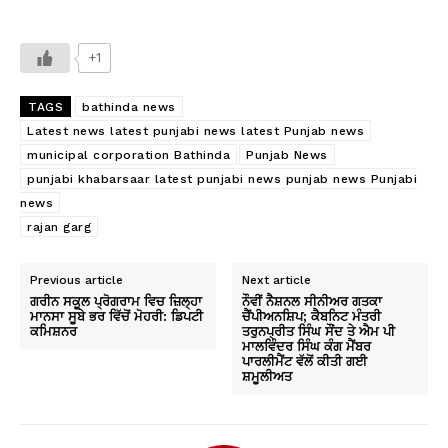
+1
TAGS
bathinda news
Latest news latest punjabi news latest Punjab news
municipal corporation Bathinda
Punjab News
punjabi khabarsaar latest punjabi news punjab news Punjabi
news
rajan garg
Previous article
Next article
ਗਰੀਨ ਸਕੂਲ ਪ੍ਰੋਗਰਾਮ ਵਿਚ ਜ਼ਿਲ੍ਹਾ
ਨੌਵੀਂ ਨੈਸ਼ਨਲ ਸੀਨੀਅਰ ਗਤਕਾ
ਮਾਨਸਾ ਸੂਬੇ ਭਰ ਵਿੱਚੋਂ ਮੋਹਰੀ: ਡਿਪਟੀ
ਚੈਂਪੀਅਨਸ਼ਿਪ; ਕੈਬਨਿਟ ਮੰਤਰੀ
ਕਮਿਸ਼ਨਰ
ਤਰੁਨਪ੍ਰੀਤ ਸਿੰਘ ਸੌਂਦ ਤੇ ਐਮ ਪੀ
ਮਾਲਵਿੰਦਰ ਸਿੰਘ ਕੰਗ ਮੈਂਬਰ
ਪਾਰਲੀਮੈਂਟ ਵੱਲੋਂ ਕੀਤੀ ਗਈ
ਸ਼ਮੂਲੀਅਤ