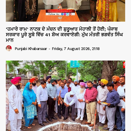
‘ਹਮਾਰੇ ਰਾਮ’ ਨਾਟਕ ਦੇ ਮੰਚਨ ਦੀ ਸ਼ੁਰੂਆਤ ਮੋਹਾਲੀ ਤੋਂ ਹੋਈ; ਪੰਜਾਬ
ਸਰਕਾਰ ਪੂਰੇ ਸੂਬੇ ਵਿੱਚ 41 ਸ਼ੋਅ ਕਰਵਾਏਗੀ: ਮੁੱਖ ਮੰਤਰੀ ਭਗਵੰਤ ਸਿੰਘ
ਮਾਨ
Punjabi Khabarsaar
-
Friday, 7 August 2026, 21:18