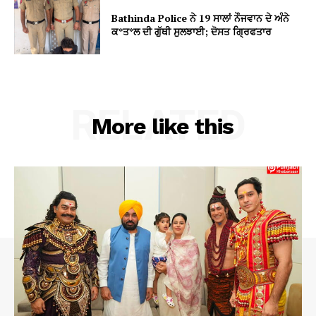
Bathinda Police ਨੇ 19 ਸਾਲਾਂ ਨੌਜਵਾਨ ਦੇ ਅੰਨੇ
ਕ*ਤ*ਲ ਦੀ ਗੁੱਥੀ ਸੁਲਝਾਈ; ਦੋਸਤ ਗ੍ਰਿਫਤਾਰ
RELATED
More like this