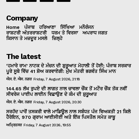
Company
Home
ਪੰਜਾਬ
ਹਰਿਆਣਾ
ਸਿੱਖਿਆ
ਮਨੌਰੰਜਨ
ਰਾਸ਼ਟਰੀ ਅੰਤਰਰਾਸ਼ਟਰੀ
ਧਰਮ ਤੇ ਵਿਰਸਾ
ਅਪਰਾਧ ਜਗਤ
ਕਿਸਾਨ ਤੇ ਮਜ਼ਦੂਰ ਮਸਲੇ
ਜ਼ਿਲ੍ਹੇ
The latest
‘ਹਮਾਰੇ ਰਾਮ’ ਨਾਟਕ ਦੇ ਮੰਚਨ ਦੀ ਸ਼ੁਰੂਆਤ ਮੋਹਾਲੀ ਤੋਂ ਹੋਈ; ਪੰਜਾਬ ਸਰਕਾਰ
ਪੂਰੇ ਸੂਬੇ ਵਿੱਚ 41 ਸ਼ੋਅ ਕਰਵਾਏਗੀ: ਮੁੱਖ ਮੰਤਰੀ ਭਗਵੰਤ ਸਿੰਘ ਮਾਨ
ਐਸ. ਏ. ਐਸ. ਨਗਰ
Friday, 7 August 2026, 21:18
144.65 ਲੱਖ ਰੁਪਏ ਦੀ ਲਾਗਤ ਨਾਲ ਚਾਵਲਾ ਚੌਂਕ ਤੋਂ ਮਟੌਰ ਚੌਂਕ ਤੱਕ ਨਵੀਂ
ਸੀਵਰੇਜ ਪਾਈਪ ਲਾਈਨ ਵਿਛਾਉਣ ਦੇ ਕੰਮ ਦੀ ਸ਼ੁਰੂਆਤ
ਐਸ. ਏ. ਐਸ. ਨਗਰ
Friday, 7 August 2026, 20:30
ਸਰਹੱਦ ਪਾਰੋਂ ਤਸਕਰੀ ਵਾਲੇ ਮਾਡਿਊਲ ਨਾਲ ਸਬੰਧਤ ਪੰਜ ਵਿਅਕਤੀ 21 ਕਿਲੋ
ਹੈਰੋਇਨ, 970 ਗ੍ਰਾਮ ਆਈਸੀਈ ਅਤੇ ਇੱਕ ਪਿਸਤੌਲ ਸਮੇਤ ਕਾਬੂ
ਅਮ੍ਰਿਤਸਰ
Friday, 7 August 2026, 19:55