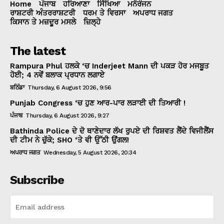
Home
ਪੰਜਾਬ
ਹਰਿਆਣਾ
ਸਿੱਖਿਆ
ਮਨੌਰੰਜਨ
ਰਾਸ਼ਟਰੀ ਅੰਤਰਰਾਸ਼ਟਰੀ
ਧਰਮ ਤੇ ਵਿਰਸਾ
ਅਪਰਾਧ ਜਗਤ
ਕਿਸਾਨ ਤੇ ਮਜ਼ਦੂਰ ਮਸਲੇ
ਜ਼ਿਲ੍ਹੇ
The latest
Rampura Phul ਹਲਕੇ ‘ਚ Inderjeet Mann ਦੀ ਪਕੜ ਹੋਰ ਮਜਬੂਤ
ਹੋਈ; 4 ਨਵੇਂ ਬਲਾਕ ਪ੍ਰਧਾਨ ਲਗਾਏ
ਬਠਿੰਡਾ
Thursday, 6 August 2026, 9:56
Punjab Congress ‘ਚ ਹੁਣ ਆਰ-ਪਾਰ ਲੜਾਈ ਦੀ ਤਿਆਰੀ !
ਪੰਜਾਬ
Thursday, 6 August 2026, 9:27
Bathinda Police ਦੇ ਦੋ ਥਾਣੇਦਾਰ ਲੱਖ ਰੁਪਏ ਦੀ ਰਿਸ਼ਵਤ ਲੈਂਦੇ ਵਿਜੀਲੈਂਸ
ਦੀ ਟੀਮ ਨੇ ਚੁੱਕੇ; SHO ‘ਤੇ ਵੀ ਉੱਠੀ ਉਂਗਲ!
ਅਪਰਾਧ ਜਗਤ
Wednesday, 5 August 2026, 20:34
Subscribe