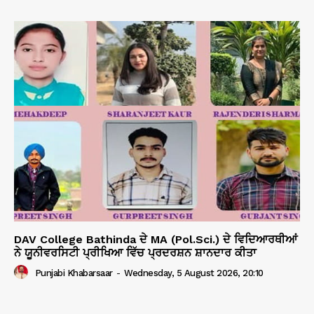
DAV College Bathinda ਦੇ MA (Pol.Sci.) ਦੇ ਵਿਦਿਆਰਥੀਆਂ
ਨੇ ਯੂਨੀਵਰਸਿਟੀ ਪ੍ਰੀਖਿਆ ਵਿੱਚ ਪ੍ਰਦਰਸ਼ਨ ਸ਼ਾਨਦਾਰ ਕੀਤਾ
Punjabi Khabarsaar
-
Wednesday, 5 August 2026, 20:10