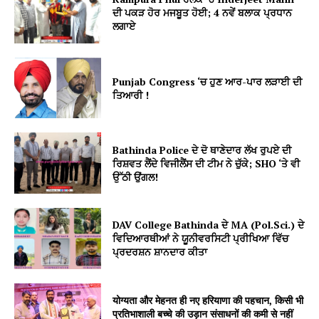
ਦੀ ਪਕੜ ਹੋਰ ਮਜਬੂਤ ਹੋਈ; 4 ਨਵੇਂ ਬਲਾਕ ਪ੍ਰਧਾਨ
ਲਗਾਏ
Punjab Congress ‘ਚ ਹੁਣ ਆਰ-ਪਾਰ ਲੜਾਈ ਦੀ
ਤਿਆਰੀ !
Bathinda Police ਦੇ ਦੋ ਥਾਣੇਦਾਰ ਲੱਖ ਰੁਪਏ ਦੀ
ਰਿਸ਼ਵਤ ਲੈਂਦੇ ਵਿਜੀਲੈਂਸ ਦੀ ਟੀਮ ਨੇ ਚੁੱਕੇ; SHO ‘ਤੇ ਵੀ
ਉੱਠੀ ਉਂਗਲ!
DAV College Bathinda ਦੇ MA (Pol.Sci.) ਦੇ
ਵਿਦਿਆਰਥੀਆਂ ਨੇ ਯੂਨੀਵਰਸਿਟੀ ਪ੍ਰੀਖਿਆ ਵਿੱਚ
ਪ੍ਰਦਰਸ਼ਨ ਸ਼ਾਨਦਾਰ ਕੀਤਾ
योग्यता और मेहनत ही नए हरियाणा की पहचान, किसी भी
प्रतिभाशाली बच्चे की उड़ान संसाधनों की कमी से नहीं