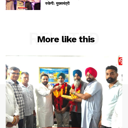
रुकेगी: मुख्यमंत्री
RELATED
More like this