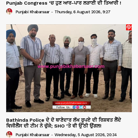
Punjab Congress ‘ਚ ਹੁਣ ਆਰ-ਪਾਰ ਲੜਾਈ ਦੀ ਤਿਆਰੀ !
Punjabi Khabarsaar
-
Thursday, 6 August 2026, 9:27
Bathinda Police ਦੇ ਦੋ ਥਾਣੇਦਾਰ ਲੱਖ ਰੁਪਏ ਦੀ ਰਿਸ਼ਵਤ ਲੈਂਦੇ
ਵਿਜੀਲੈਂਸ ਦੀ ਟੀਮ ਨੇ ਚੁੱਕੇ; SHO ‘ਤੇ ਵੀ ਉੱਠੀ ਉਂਗਲ!
Punjabi Khabarsaar
-
Wednesday, 5 August 2026, 20:34