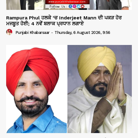
Rampura Phul ਹਲਕੇ ‘ਚ Inderjeet Mann ਦੀ ਪਕੜ ਹੋਰ
ਮਜਬੂਤ ਹੋਈ; 4 ਨਵੇਂ ਬਲਾਕ ਪ੍ਰਧਾਨ ਲਗਾਏ
Punjabi Khabarsaar
-
Thursday, 6 August 2026, 9:56