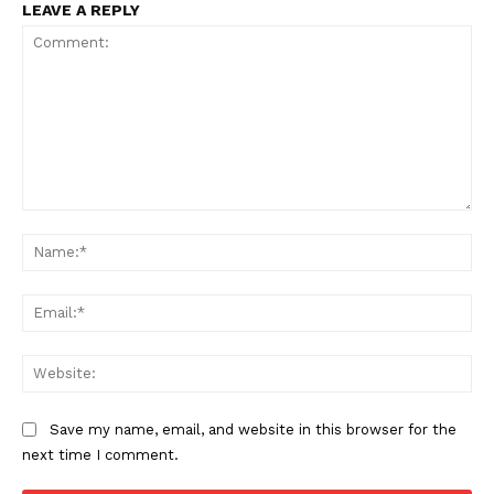
LEAVE A REPLY
Comment:
Na
Ema
Web
Save my name, email, and website in this browser for the
next time I comment.