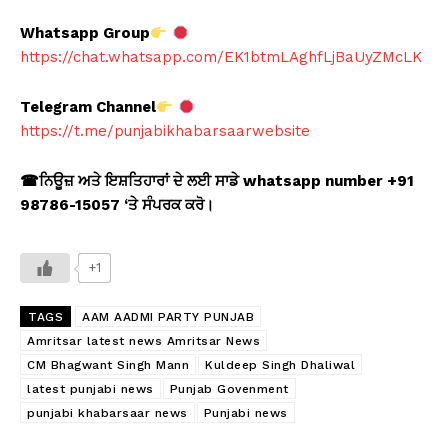
Whatsapp Group
https://chat.whatsapp.com/EK1btmLAghfLjBaUyZMcLK
Telegram Channel
https://t.me/punjabikhabarsaarwebsite
☎
ਨਿਊਜ਼ ਅਤੇ ਇਸ਼ਤਿਹਾਰਾਂ ਦੇ ਲਈ ਸਾਡੇ whatsapp number +91
98786-15057 ‘
ਤੇ ਸੰਪਰਕ ਕਰੋ।
+1
TAGS
AAM AADMI PARTY PUNJAB
Amritsar latest news Amritsar News
CM Bhagwant Singh Mann
Kuldeep Singh Dhaliwal
latest punjabi news
Punjab Govenment
punjabi khabarsaar news
Punjabi news