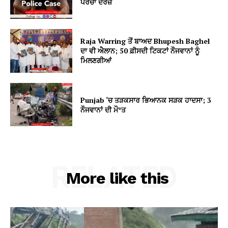
ਪਰਚਾ ਦਰਜ਼
Raja Warring ਤੋਂ ਬਾਅਦ Bhupesh Baghel
ਦਾ ਵੀ ਐਲਾਨ; 50 ਫ਼ੀਸਦੀ ਟਿਕਟਾਂ ਨੌਜਵਾਨਾਂ ਨੂੰ
ਮਿਲਣਗੀਆਂ
Punjab ‘ਚ ਤੜਕਸਾਰ ਭਿਆਨਕ ਸੜਕ ਹਾਦਸਾ; 3
ਨੌਜਵਾਨਾਂ ਦੀ ਮੌ*ਤ
RELATED
More like this