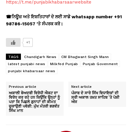
https://t.me/punjabikhabarsaarwebsite
☎
ਨਿਊਜ਼ ਅਤੇ ਇਸ਼ਤਿਹਾਰਾਂ ਦੇ ਲਈ ਸਾਡੇ whatsapp number +91
98786-15057 ‘
ਤੇ ਸੰਪਰਕ ਕਰੋ।
+1
TAGS
Chandigarh News
CM Bhagwant Singh Mann
latest punjabi news
Milkfed Punjab
Punjab Govenment
punjabi khabarsaar news
Previous article
Next article
ਅਕਾਲੀ ਬੇਅਦਬੀ ਵਿਰੋਧੀ ਐਕਟ ਦਾ
ਪੰਜਾਬ ਦੇ ਸਾਰੇ ਸਿੱਖ ਵਿਧਾਇਕਾਂ ਦੀ
ਵਿਰੋਧ ਕਰ ਰਹੇ ਹਨ ਕਿਉਂਕਿ ਉਨ੍ਹਾਂ ਨੂੰ
ਸ੍ਰੀ ਅਕਾਲ ਤਖ਼ਤ ਸਾਹਿਬ ‘ਤੇ ਪੇਸ਼ੀ
ਪਤਾ ਕਿ ਪਿਛਲੇ ਗੁਨਾਹਾਂ ਦੀ ਕੀਮਤ
ਅੱਜ
ਚੁਕਾਉਣੀ ਪਵੇਗੀ: ਮੁੱਖ ਮੰਤਰੀ ਭਗਵੰਤ
ਸਿੰਘ ਮਾਨ