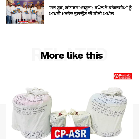
‘ਹਰ ਬੂਥ, ਕਾਂਗਰਸ ਮਜ਼ਬੂਤ’; ਬਘੇਲ ਨੇ ਕਾਂਗਰਸੀਆਂ ਨੂੰ
ਆਪਸੀ ਮਤਭੇਦ ਭੁਲਾਉਣ ਦੀ ਕੀਤੀ ਅਪੀਲ
RELATED
More like this