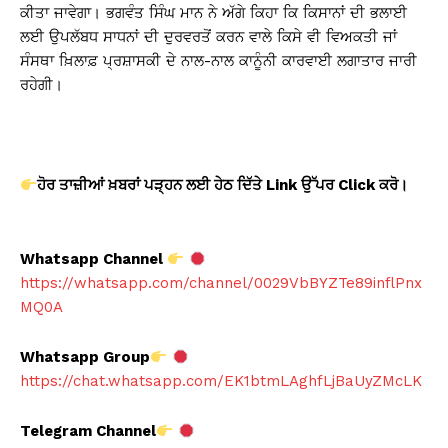
ਕੀਤਾ ਜਾਵੇਗਾ। ਭਗਵੰਤ ਸਿੰਘ ਮਾਨ ਨੇ ਅੱਗੇ ਕਿਹਾ ਕਿ ਕਿਸਾਨਾਂ ਦੀ ਭਲਾਈ
ਲਈ ਉਪਲੱਬਧ ਸਾਧਨਾਂ ਦੀ ਦੁਰਵਰਤੋਂ ਕਰਨ ਵਾਲੇ ਕਿਸੇ ਵੀ ਵਿਅਕਤੀ ਜਾਂ
ਸੰਸਥਾ ਖ਼ਿਲਾਫ਼ ਪ੍ਰਸ਼ਾਸਕੀ ਦੇ ਨਾਲ-ਨਾਲ ਕਾਨੂੰਨੀ ਕਾਰਵਾਈ ਲਗਾਤਾਰ ਜਾਰੀ
ਰਹੇਗੀ।
ਹੋਰ ਤਾਜ਼ੀਆਂ ਖ਼ਬਰਾਂ ਪੜ੍ਹਨ ਲਈ ਹੇਠ ਦਿੱਤੇ Link
ਉੱਪਰ Click
ਕਰੋ।
Whatsapp Channel
https://whatsapp.com/channel/0029VbBYZTe89inflPnx
MQ0A
Whatsapp Group
https://chat.whatsapp.com/EK1btmLAghfLjBaUyZMcLK
Telegram Channel