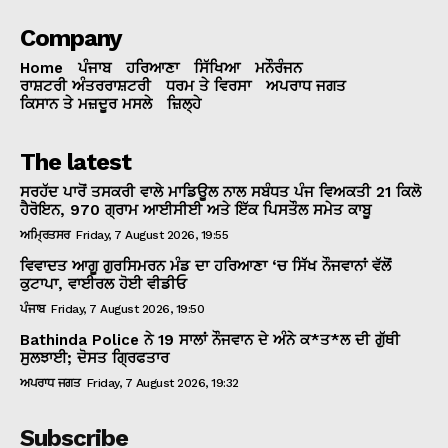
Company
Home
ਪੰਜਾਬ
ਹਰਿਆਣਾ
ਸਿੱਖਿਆ
ਮਨੌਰੰਜਨ
ਰਾਸ਼ਟਰੀ ਅੰਤਰਰਾਸ਼ਟਰੀ
ਧਰਮ ਤੇ ਵਿਰਸਾ
ਅਪਰਾਧ ਜਗਤ
ਕਿਸਾਨ ਤੇ ਮਜ਼ਦੂਰ ਮਸਲੇ
ਜ਼ਿਲ੍ਹੇ
The latest
ਸਰਹੱਦ ਪਾਰੋਂ ਤਸਕਰੀ ਵਾਲੇ ਮਾਡਿਊਲ ਨਾਲ ਸਬੰਧਤ ਪੰਜ ਵਿਅਕਤੀ 21 ਕਿਲੋ
ਹੈਰੋਇਨ, 970 ਗ੍ਰਾਮ ਆਈਸੀਈ ਅਤੇ ਇੱਕ ਪਿਸਤੌਲ ਸਮੇਤ ਕਾਬੂ
ਅਮ੍ਰਿਤਸਰ
Friday, 7 August 2026, 19:55
ਵਿਵਾਦਤ ਆਗੂ ਗੁਰਸਿਮਰਨ ਮੰਡ ਦਾ ਹਰਿਆਣਾ ‘ਚ ਸਿੱਖ ਨੌਜਵਾਨਾਂ ਵੱਲੋਂ
ਕੁਟਾਪਾ, ਵਾਈਰਲ ਹੋਈ ਵੀਡੀਓ
ਪੰਜਾਬ
Friday, 7 August 2026, 19:50
Bathinda Police ਨੇ 19 ਸਾਲਾਂ ਨੌਜਵਾਨ ਦੇ ਅੰਨੇ ਕ*ਤ*ਲ ਦੀ ਗੁੱਥੀ
ਸੁਲਝਾਈ; ਦੋਸਤ ਗ੍ਰਿਫਤਾਰ
ਅਪਰਾਧ ਜਗਤ
Friday, 7 August 2026, 19:32
Subscribe