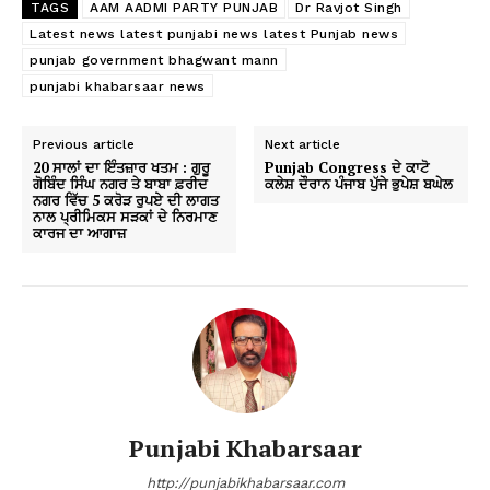
TAGS
AAM AADMI PARTY PUNJAB
Dr Ravjot Singh
Latest news latest punjabi news latest Punjab news
punjab government bhagwant mann
punjabi khabarsaar news
Previous article
Next article
20 ਸਾਲਾਂ ਦਾ ਇੰਤਜ਼ਾਰ ਖਤਮ : ਗੁਰੂ
Punjab Congress ਦੇ ਕਾਟੋ
ਗੋਬਿੰਦ ਸਿੰਘ ਨਗਰ ਤੇ ਬਾਬਾ ਫ਼ਰੀਦ
ਕਲੇਸ਼ ਦੌਰਾਨ ਪੰਜਾਬ ਪੁੱਜੇ ਭੁਪੇਸ਼ ਬਘੇਲ
ਨਗਰ ਵਿੱਚ 5 ਕਰੋੜ ਰੁਪਏ ਦੀ ਲਾਗਤ
ਨਾਲ ਪ੍ਰੀਮਿਕਸ ਸੜਕਾਂ ਦੇ ਨਿਰਮਾਣ
ਕਾਰਜ ਦਾ ਆਗਾਜ਼
Punjabi Khabarsaar
http://punjabikhabarsaar.com