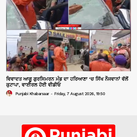
ਵਿਵਾਦਤ ਆਗੂ ਗੁਰਸਿਮਰਨ ਮੰਡ ਦਾ ਹਰਿਆਣਾ ‘ਚ ਸਿੱਖ ਨੌਜਵਾਨਾਂ ਵੱਲੋਂ
ਕੁਟਾਪਾ, ਵਾਈਰਲ ਹੋਈ ਵੀਡੀਓ
Punjabi Khabarsaar
-
Friday, 7 August 2026, 19:50