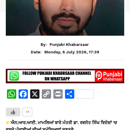
By:
Punjabi Khabarsaar
Monday, 6 July 2026, 17:39
Date:
W
F
X
C
Pr
S
h
a
o
in
h
at
c
p
t
ar
+1
s
e
y
e
ਐਨ.ਆਰ.ਆਈ. ਮਾਮਲਿਆਂ ਬਾਰੇ ਮੰਤਰੀ ਡਾ. ਰਵਜੋਤ ਸਿੰਘ ਵਿਦੇਸ਼ਾਂ ’ਚ
ਵਸਦੇ ਪੰਜਾਬੀਆਂ ਦੀਆਂ ਸਮੱਸਿਆਵਾਂ ਸੁਣਨਗੇ