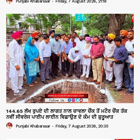
Punjabi Khabarsaar
-
Friday, 7 August 2026, 21:18
144.65 ਲੱਖ ਰੁਪਏ ਦੀ ਲਾਗਤ ਨਾਲ ਚਾਵਲਾ ਚੌਂਕ ਤੋਂ ਮਟੌਰ ਚੌਂਕ ਤੱਕ
ਨਵੀਂ ਸੀਵਰੇਜ ਪਾਈਪ ਲਾਈਨ ਵਿਛਾਉਣ ਦੇ ਕੰਮ ਦੀ ਸ਼ੁਰੂਆਤ
Punjabi Khabarsaar
-
Friday, 7 August 2026, 20:30