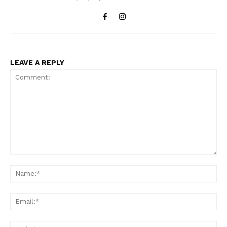
LEAVE A REPLY
Comment:
Na
Ema
Web