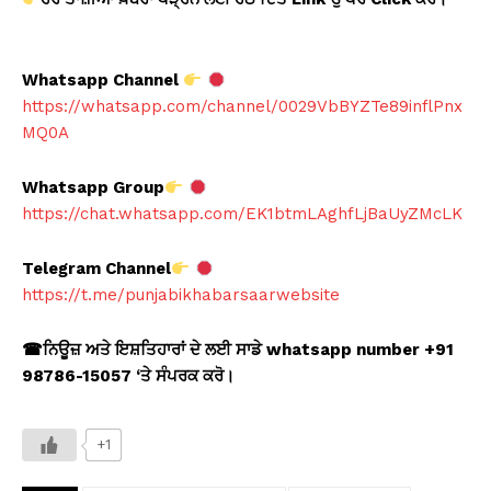
Whatsapp Channel
https://whatsapp.com/channel/0029VbBYZTe89inflPnx
MQ0A
Whatsapp Group
https://chat.whatsapp.com/EK1btmLAghfLjBaUyZMcLK
Telegram Channel
https://t.me/punjabikhabarsaarwebsite
☎
ਨਿਊਜ਼ ਅਤੇ ਇਸ਼ਤਿਹਾਰਾਂ ਦੇ ਲਈ ਸਾਡੇ whatsapp number +91
98786-15057 ‘
ਤੇ ਸੰਪਰਕ ਕਰੋ।
+1