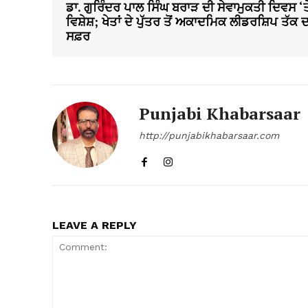
ਡਾ. ਗੁਰਿੰਦਰ ਪਾਲ ਸਿੰਘ ਬਰਾੜ ਦੀ ਸੇਵਾਮੁਕਤੀ ਦਿਵਸ ‘ਤ
ਵਿਸ਼ੇਸ਼; ਖੇਤਾਂ ਦੇ ਪੁੱਤਰ ਤੋਂ ਅਕਾਦਮਿਕ ਲੀਡਰਸ਼ਿਪ ਤੱਕ ਦ
ਸਫ਼ਰ
Punjabi Khabarsaar
http://punjabikhabarsaar.com
LEAVE A REPLY