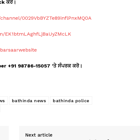
ick
ਕਰੋ।
m/channel/0029VbBYZTe89inflPnxMQ0A
com/EK1btmLAghfLjBaUyZMcLK
abarsaarwebsite
mber +91 98786-15057 ‘
ਤੇ ਸੰਪਰਕ ਕਰੋ।
ws
bathinda news
bathinda police
Next article