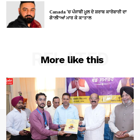
Canada ‘ਚ ਪੰਜਾਬੀ ਮੂਲ ਦੇ ਸ਼ਰਾਬ ਕਾਰੋਬਾਰੀ ਦਾ
ਗੋ*ਲੀ*ਆਂ ਮਾਰ ਕੇ ਕ*ਤ*ਲ
RELATED
More like this