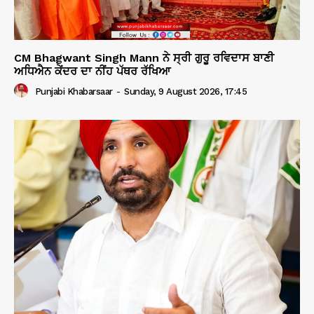
CM Bhagwant Singh Mann ਨੇ ਸ੍ਰੀ ਗੁਰੂ ਰਵਿਦਾਸ ਬਾਣੀ
ਅਧਿਐਨ ਕੇਂਦਰ ਦਾ ਨੀਂਹ ਪੱਥਰ ਰੱਖਿਆ
Punjabi Khabarsaar
-
Sunday, 9 August 2026, 17:45