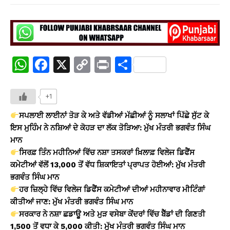
W
F
X
C
Pr
S
h
a
o
in
h
at
c
p
t
ar
+1
s
e
y
e
ਸਪਲਾਈ ਲਾਈਨਾਂ ਤੋੜ ਕੇ ਅਤੇ ਵੱਡੀਆਂ ਮੱਛੀਆਂ ਨੂੰ ਸਲਾਖਾਂ ਪਿੱਛੇ ਸੁੱਟ ਕੇ
A
b
Li
ਇਸ ਮੁਹਿੰਮ ਨੇ ਨਸ਼ਿਆਂ ਦੇ ਕੋਹੜ ਦਾ ਲੱਕ ਤੋੜਿਆ: ਮੁੱਖ ਮੰਤਰੀ ਭਗਵੰਤ ਸਿੰਘ
ਮਾਨ
p
o
n
ਸਿਰਫ਼ ਤਿੰਨ ਮਹੀਨਿਆਂ ਵਿੱਚ ਨਸ਼ਾ ਤਸਕਰਾਂ ਖ਼ਿਲਾਫ਼ ਵਿਲੇਜ ਡਿਫੈਂਸ
p
o
k
ਕਮੇਟੀਆਂ ਵੱਲੋਂ 13,000 ਤੋਂ ਵੱਧ ਸ਼ਿਕਾਇਤਾਂ ਪ੍ਰਾਪਤ ਹੋਈਆਂ: ਮੁੱਖ ਮੰਤਰੀ
k
ਭਗਵੰਤ ਸਿੰਘ ਮਾਨ
ਹਰ ਜ਼ਿਲ੍ਹੇ ਵਿੱਚ ਵਿਲੇਜ ਡਿਫੈਂਸ ਕਮੇਟੀਆਂ ਦੀਆਂ ਮਹੀਨਾਵਾਰ ਮੀਟਿੰਗਾਂ
ਕੀਤੀਆਂ ਜਾਣ: ਮੁੱਖ ਮੰਤਰੀ ਭਗਵੰਤ ਸਿੰਘ ਮਾਨ
ਸਰਕਾਰ ਨੇ ਨਸ਼ਾ ਛਡਾਊ ਅਤੇ ਮੁੜ ਵਸੇਬਾ ਕੇਂਦਰਾਂ ਵਿੱਚ ਬੈੱਡਾਂ ਦੀ ਗਿਣਤੀ
1,500 ਤੋਂ ਵਧਾ ਕੇ 5,000 ਕੀਤੀ: ਮੁੱਖ ਮੰਤਰੀ ਭਗਵੰਤ ਸਿੰਘ ਮਾਨ