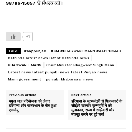
98786-15057 ‘
ਤੇ ਸੰਪਰਕ ਕਰੋ।
+1
TAGS
#aappunjab
#CM #BHAGWANTMANN #AAPPUNJAB
bathinda latest news latest bathinda news
BHAGWANT MANN
Chief Minister Bhagwant Singh Mann
Latest news latest punjabi news latest Punjab news
Mann government
punjabi khabarsaar news
Previous article
Next article
यमुना जल परियोजना को लेकर
हरियाणा के मुख्यमंत्री से फ्लिपकार्ट के
हरियाणा और राजस्थान के बीच हुआ
सीईओ कल्याण कृष्णमूर्ति ने की
एमओयू
मुलाकात, राज्य में साझेदारी और
मजबूत करने पर हुई चर्चा