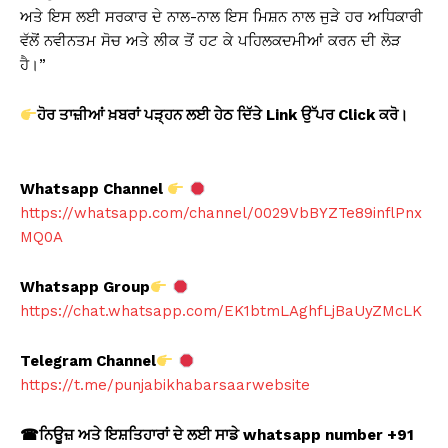
ਅਤੇ ਇਸ ਲਈ ਸਰਕਾਰ ਦੇ ਨਾਲ-ਨਾਲ ਇਸ ਮਿਸ਼ਨ ਨਾਲ ਜੁੜੇ ਹਰ ਅਧਿਕਾਰੀ
ਵੱਲੋਂ ਨਵੀਨਤਮ ਸੋਚ ਅਤੇ ਲੀਕ ਤੋਂ ਹਟ ਕੇ ਪਹਿਲਕਦਮੀਆਂ ਕਰਨ ਦੀ ਲੋੜ
ਹੈ।”
ਹੋਰ ਤਾਜ਼ੀਆਂ ਖ਼ਬਰਾਂ ਪੜ੍ਹਨ ਲਈ ਹੇਠ ਦਿੱਤੇ Link
ਉੱਪਰ Click
ਕਰੋ।
Whatsapp Channel
https://whatsapp.com/channel/0029VbBYZTe89inflPnx
MQ0A
Whatsapp Group
https://chat.whatsapp.com/EK1btmLAghfLjBaUyZMcLK
Telegram Channel
https://t.me/punjabikhabarsaarwebsite
☎
ਨਿਊਜ਼ ਅਤੇ ਇਸ਼ਤਿਹਾਰਾਂ ਦੇ ਲਈ ਸਾਡੇ whatsapp number +91