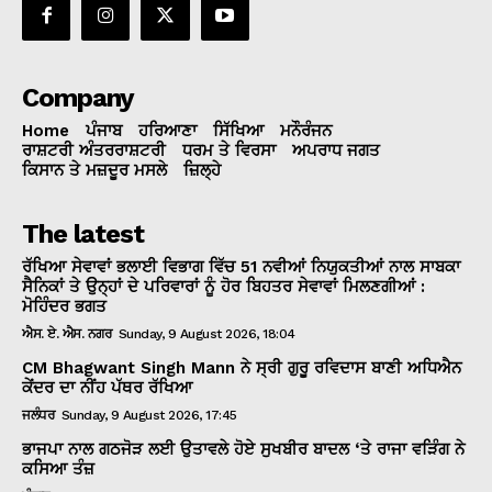
Company
Home
ਪੰਜਾਬ
ਹਰਿਆਣਾ
ਸਿੱਖਿਆ
ਮਨੌਰੰਜਨ
ਰਾਸ਼ਟਰੀ ਅੰਤਰਰਾਸ਼ਟਰੀ
ਧਰਮ ਤੇ ਵਿਰਸਾ
ਅਪਰਾਧ ਜਗਤ
ਕਿਸਾਨ ਤੇ ਮਜ਼ਦੂਰ ਮਸਲੇ
ਜ਼ਿਲ੍ਹੇ
The latest
ਰੱਖਿਆ ਸੇਵਾਵਾਂ ਭਲਾਈ ਵਿਭਾਗ ਵਿੱਚ 51 ਨਵੀਆਂ ਨਿਯੁਕਤੀਆਂ ਨਾਲ ਸਾਬਕਾ
ਸੈਨਿਕਾਂ ਤੇ ਉਨ੍ਹਾਂ ਦੇ ਪਰਿਵਾਰਾਂ ਨੂੰ ਹੋਰ ਬਿਹਤਰ ਸੇਵਾਵਾਂ ਮਿਲਣਗੀਆਂ :
ਮੋਹਿੰਦਰ ਭਗਤ
ਐਸ. ਏ. ਐਸ. ਨਗਰ
Sunday, 9 August 2026, 18:04
CM Bhagwant Singh Mann ਨੇ ਸ੍ਰੀ ਗੁਰੂ ਰਵਿਦਾਸ ਬਾਣੀ ਅਧਿਐਨ
ਕੇਂਦਰ ਦਾ ਨੀਂਹ ਪੱਥਰ ਰੱਖਿਆ
ਜਲੰਧਰ
Sunday, 9 August 2026, 17:45
ਭਾਜਪਾ ਨਾਲ ਗਠਜੋੜ ਲਈ ਉਤਾਵਲੇ ਹੋਏ ਸੁਖਬੀਰ ਬਾਦਲ ‘ਤੇ ਰਾਜਾ ਵੜਿੰਗ ਨੇ
ਕਸਿਆ ਤੰਜ਼