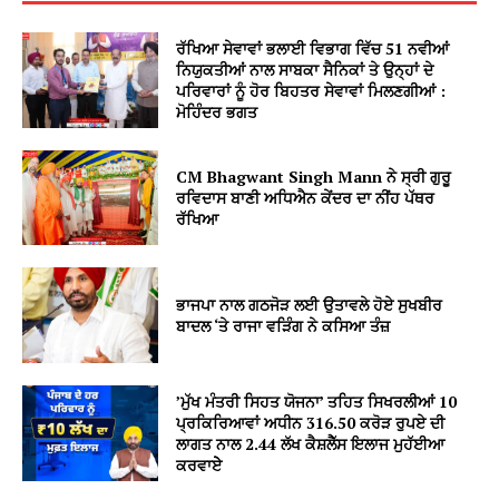
ਰੱਖਿਆ ਸੇਵਾਵਾਂ ਭਲਾਈ ਵਿਭਾਗ ਵਿੱਚ 51 ਨਵੀਆਂ
ਨਿਯੁਕਤੀਆਂ ਨਾਲ ਸਾਬਕਾ ਸੈਨਿਕਾਂ ਤੇ ਉਨ੍ਹਾਂ ਦੇ
ਪਰਿਵਾਰਾਂ ਨੂੰ ਹੋਰ ਬਿਹਤਰ ਸੇਵਾਵਾਂ ਮਿਲਣਗੀਆਂ :
ਮੋਹਿੰਦਰ ਭਗਤ
CM Bhagwant Singh Mann ਨੇ ਸ੍ਰੀ ਗੁਰੂ
ਰਵਿਦਾਸ ਬਾਣੀ ਅਧਿਐਨ ਕੇਂਦਰ ਦਾ ਨੀਂਹ ਪੱਥਰ
ਰੱਖਿਆ
ਭਾਜਪਾ ਨਾਲ ਗਠਜੋੜ ਲਈ ਉਤਾਵਲੇ ਹੋਏ ਸੁਖਬੀਰ
ਬਾਦਲ ‘ਤੇ ਰਾਜਾ ਵੜਿੰਗ ਨੇ ਕਸਿਆ ਤੰਜ਼
’ਮੁੱਖ ਮੰਤਰੀ ਸਿਹਤ ਯੋਜਨਾ’ ਤਹਿਤ ਸਿਖਰਲੀਆਂ 10
ਪ੍ਰਕਿਰਿਆਵਾਂ ਅਧੀਨ 316.50 ਕਰੋੜ ਰੁਪਏ ਦੀ
ਲਾਗਤ ਨਾਲ 2.44 ਲੱਖ ਕੈਸ਼ਲੈੱਸ ਇਲਾਜ ਮੁਹੱਈਆ
ਕਰਵਾਏੇ