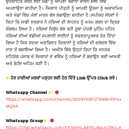
ਉਤਸ਼ਾਹਿਤ ਕਰਨ ਲਈ ਖੇਡਾਂ ਨੂੰ ਆਪਣੀ ਰੋਜ਼ਾਨਾ ਜੀਵਨ ਸ਼ੈਲੀ ਵਿੱਚ
ਅਪਣਾਉਣਾ ਚਾਹੀਦਾ ਹੈ। ਨੌਜਵਾਨ ਪੀੜ੍ਹੀ ਨੂੰ ਆਪਣੀ ਊਰਜਾ ਨੂੰ ਅਕਾਦਮਿਕ
ਅਤੇ ਖੇਡਾਂ ਵਿੱਚ ਮੱਲਾਂ ਮਾਰਨ ਵੱਲ ਲਗਾਉਣਾ ਚਾਹੀਦਾ ਹੈ।ਸਪੀਕਰ ਸੰਧਵਾਂ ਨੇ
ਕਿਹਾ ਕਿ ਸਾਡੀ ਸਰਕਾਰ ਨੇ ਨਸ਼ਿਆਂ ਦੀ ਲਾਹਨਤ ਨੂੰ ਖਤਮ ਕਰਨ ਦਾ ਦ੍ਰਿੜ
ਸੰਕਲਪ ਲਿਆ ਹੈ। ਨਸ਼ਿਆਂ ਵਿਰੁੱਧ ਚੱਲ ਰਹੀ ਸੂਬਾ ਪੱਧਰੀ ਮੁਹਿੰਮ ਤਹਿਤ
ਨਸ਼ਿਆਂ ਦੀਆਂ ਵੱਡੀਆਂ ਸਪਲਾਈ ਲਾਈਨਾਂ ਨੂੰ ਸਫਲਤਾਪੂਰਵਕ ਤੋੜ ਦਿੱਤਾ
ਗਿਆ ਹੈ ਜਿਸ ਸਦਕਾ ਅਣਗਿਣਤ ਨੌਜਵਾਨਾਂ ਨੂੰ ਨਸ਼ਿਆਂ ਦੀ ਦਲਦਲ ਵਿੱਚ
ਜਾਣ ਤੋਂ ਬਚਾਇਆ ਗਿਆ ਹੈ। ਅਖੀਰ ਵਿੱਚ ਉਨ੍ਹਾਂ ਕਿਹਾ ਕਿ ਜਨਤਕ
ਸਹਿਯੋਗ ਪੰਜਾਬ ਦੇ ਨੌਜਵਾਨਾਂ ਦੇ ਭਵਿੱਖ ਨੂੰ ਨਸ਼ਿਆਂ ਤੋਂ ਬਚਾਉਣ ਲਈ ਆਖਰੀ
ਅਤੇ ਬੇਹੱਦ ਅਹਿਮ ਕੜੀ ਹੈ।
ਹੋਰ ਤਾਜ਼ੀਆਂ ਖ਼ਬਰਾਂ ਪੜ੍ਹਨ ਲਈ ਹੇਠ ਦਿੱਤੇ Link
ਉੱਪਰ Click
ਕਰੋ।
Whatsapp Channel
https://whatsapp.com/channel/0029VbBYZTe89inflPnx
MQ0A
Whatsapp Group
https://chat.whatsapp.com/EK1btmLAghfLjBaUyZMcLK