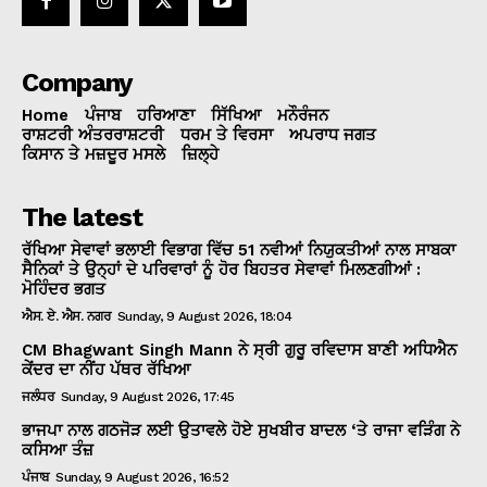
Company
Home
ਪੰਜਾਬ
ਹਰਿਆਣਾ
ਸਿੱਖਿਆ
ਮਨੌਰੰਜਨ
ਰਾਸ਼ਟਰੀ ਅੰਤਰਰਾਸ਼ਟਰੀ
ਧਰਮ ਤੇ ਵਿਰਸਾ
ਅਪਰਾਧ ਜਗਤ
ਕਿਸਾਨ ਤੇ ਮਜ਼ਦੂਰ ਮਸਲੇ
ਜ਼ਿਲ੍ਹੇ
The latest
ਰੱਖਿਆ ਸੇਵਾਵਾਂ ਭਲਾਈ ਵਿਭਾਗ ਵਿੱਚ 51 ਨਵੀਆਂ ਨਿਯੁਕਤੀਆਂ ਨਾਲ ਸਾਬਕਾ
ਸੈਨਿਕਾਂ ਤੇ ਉਨ੍ਹਾਂ ਦੇ ਪਰਿਵਾਰਾਂ ਨੂੰ ਹੋਰ ਬਿਹਤਰ ਸੇਵਾਵਾਂ ਮਿਲਣਗੀਆਂ :
ਮੋਹਿੰਦਰ ਭਗਤ
ਐਸ. ਏ. ਐਸ. ਨਗਰ
Sunday, 9 August 2026, 18:04
CM Bhagwant Singh Mann ਨੇ ਸ੍ਰੀ ਗੁਰੂ ਰਵਿਦਾਸ ਬਾਣੀ ਅਧਿਐਨ
ਕੇਂਦਰ ਦਾ ਨੀਂਹ ਪੱਥਰ ਰੱਖਿਆ
ਜਲੰਧਰ
Sunday, 9 August 2026, 17:45
ਭਾਜਪਾ ਨਾਲ ਗਠਜੋੜ ਲਈ ਉਤਾਵਲੇ ਹੋਏ ਸੁਖਬੀਰ ਬਾਦਲ ‘ਤੇ ਰਾਜਾ ਵੜਿੰਗ ਨੇ
ਕਸਿਆ ਤੰਜ਼
ਪੰਜਾਬ
Sunday, 9 August 2026, 16:52