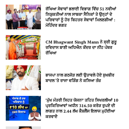
ਰੱਖਿਆ ਸੇਵਾਵਾਂ ਭਲਾਈ ਵਿਭਾਗ ਵਿੱਚ 51 ਨਵੀਆਂ
ਨਿਯੁਕਤੀਆਂ ਨਾਲ ਸਾਬਕਾ ਸੈਨਿਕਾਂ ਤੇ ਉਨ੍ਹਾਂ ਦੇ
ਪਰਿਵਾਰਾਂ ਨੂੰ ਹੋਰ ਬਿਹਤਰ ਸੇਵਾਵਾਂ ਮਿਲਣਗੀਆਂ :
ਮੋਹਿੰਦਰ ਭਗਤ
CM Bhagwant Singh Mann ਨੇ ਸ੍ਰੀ ਗੁਰੂ
ਰਵਿਦਾਸ ਬਾਣੀ ਅਧਿਐਨ ਕੇਂਦਰ ਦਾ ਨੀਂਹ ਪੱਥਰ
ਰੱਖਿਆ
ਭਾਜਪਾ ਨਾਲ ਗਠਜੋੜ ਲਈ ਉਤਾਵਲੇ ਹੋਏ ਸੁਖਬੀਰ
ਬਾਦਲ ‘ਤੇ ਰਾਜਾ ਵੜਿੰਗ ਨੇ ਕਸਿਆ ਤੰਜ਼
’ਮੁੱਖ ਮੰਤਰੀ ਸਿਹਤ ਯੋਜਨਾ’ ਤਹਿਤ ਸਿਖਰਲੀਆਂ 10
ਪ੍ਰਕਿਰਿਆਵਾਂ ਅਧੀਨ 316.50 ਕਰੋੜ ਰੁਪਏ ਦੀ
ਲਾਗਤ ਨਾਲ 2.44 ਲੱਖ ਕੈਸ਼ਲੈੱਸ ਇਲਾਜ ਮੁਹੱਈਆ
ਕਰਵਾਏੇ