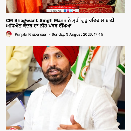
CM Bhagwant Singh Mann ਨੇ ਸ੍ਰੀ ਗੁਰੂ ਰਵਿਦਾਸ ਬਾਣੀ
ਅਧਿਐਨ ਕੇਂਦਰ ਦਾ ਨੀਂਹ ਪੱਥਰ ਰੱਖਿਆ
Punjabi Khabarsaar
-
Sunday, 9 August 2026, 17:45