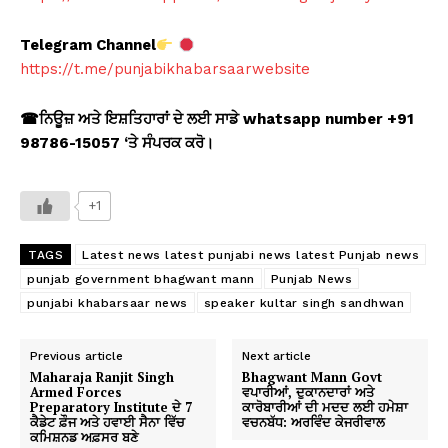
Telegram Channel
https://t.me/punjabikhabarsaarwebsite
☎
ਨਿਊਜ਼ ਅਤੇ ਇਸ਼ਤਿਹਾਰਾਂ ਦੇ ਲਈ ਸਾਡੇ whatsapp number +91
98786-15057 ‘
ਤੇ ਸੰਪਰਕ ਕਰੋ।
+1
TAGS
Latest news latest punjabi news latest Punjab news
punjab government bhagwant mann
Punjab News
punjabi khabarsaar news
speaker kultar singh sandhwan
Previous article
Next article
Maharaja Ranjit Singh
Bhagwant Mann Govt
Armed Forces
ਵਪਾਰੀਆਂ, ਦੁਕਾਨਦਾਰਾਂ ਅਤੇ
Preparatory Institute ਦੇ 7
ਕਾਰੋਬਾਰੀਆਂ ਦੀ ਮਦਦ ਲਈ ਹਮੇਸ਼ਾ
ਕੈਡੇਟ ਫ਼ੌਜ ਅਤੇ ਹਵਾਈ ਸੈਨਾ ਵਿੱਚ
ਵਚਨਬੱਧ: ਅਰਵਿੰਦ ਕੇਜਰੀਵਾਲ
ਕਮਿਸ਼ਨਡ ਅਫ਼ਸਰ ਬਣੇ