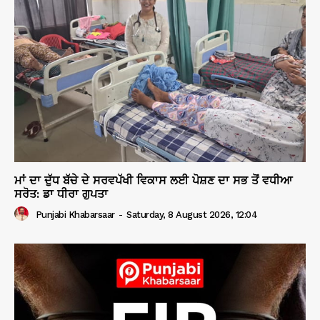
ਮਾਂ ਦਾ ਦੁੱਧ ਬੱਚੇ ਦੇ ਸਰਵਪੱਖੀ ਵਿਕਾਸ ਲਈ ਪੋਸ਼ਣ ਦਾ ਸਭ ਤੋਂ ਵਧੀਆ
ਸਰੋਤ: ਡਾ ਧੀਰਾ ਗੁਪਤਾ
Punjabi Khabarsaar
-
Saturday, 8 August 2026, 12:04