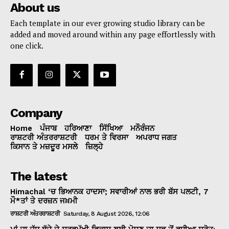
About us
Each template in our ever growing studio library can be
added and moved around within any page effortlessly with
one click.
Company
Home
ਪੰਜਾਬ
ਹਰਿਆਣਾ
ਸਿੱਖਿਆ
ਮਨੌਰੰਜਨ
ਰਾਸ਼ਟਰੀ ਅੰਤਰਰਾਸ਼ਟਰੀ
ਧਰਮ ਤੇ ਵਿਰਸਾ
ਅਪਰਾਧ ਜਗਤ
ਕਿਸਾਨ ਤੇ ਮਜ਼ਦੂਰ ਮਸਲੇ
ਜ਼ਿਲ੍ਹੇ
The latest
Himachal ‘ਚ ਭਿਆਨਕ ਹਾਦਸਾ; ਸਵਾਰੀਆਂ ਨਾਲ ਭਰੀ ਬੱਸ ਪਲਟੀ, 7
ਮੌ*ਤਾਂ ਤੇ ਦਰਜ਼ਨ ਜਖ਼ਮੀ
ਰਾਸ਼ਟਰੀ ਅੰਤਰਰਾਸ਼ਟਰੀ
Saturday, 8 August 2026, 12:06