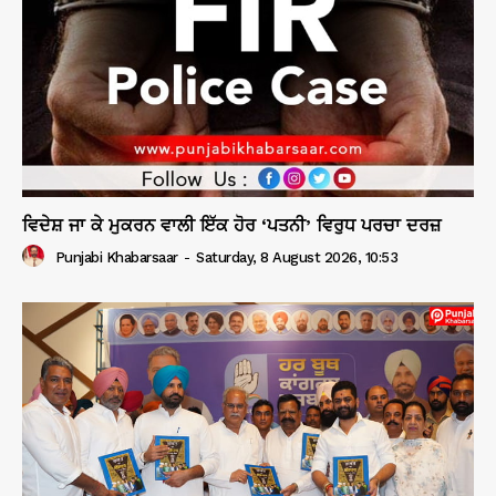
ਵਿਦੇਸ਼ ਜਾ ਕੇ ਮੁਕਰਨ ਵਾਲੀ ਇੱਕ ਹੋਰ ‘ਪਤਨੀ’ ਵਿਰੁਧ ਪਰਚਾ ਦਰਜ਼
Punjabi Khabarsaar
-
Saturday, 8 August 2026, 10:53