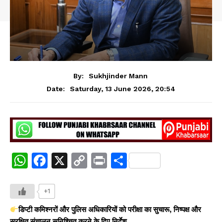
By:
Sukhjinder Mann
Saturday, 13 June 2026, 20:54
Date:
W
F
X
C
Pr
S
h
a
o
in
h
at
c
p
t
ar
+1
s
e
y
e
डिप्टी कमिश्नरों और पुलिस अधिकारियों को परीक्षा का सुचारू, निष्पक्ष और
सुरक्षित संचालन सुनिश्चित करने के दिए निर्देश