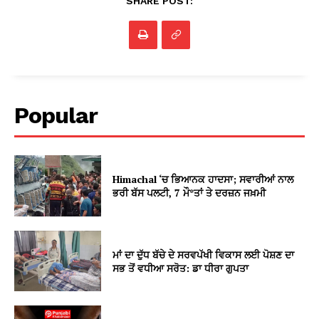
SHARE POST:
Popular
Himachal ‘ਚ ਭਿਆਨਕ ਹਾਦਸਾ; ਸਵਾਰੀਆਂ ਨਾਲ
ਭਰੀ ਬੱਸ ਪਲਟੀ, 7 ਮੌ*ਤਾਂ ਤੇ ਦਰਜ਼ਨ ਜਖ਼ਮੀ
ਮਾਂ ਦਾ ਦੁੱਧ ਬੱਚੇ ਦੇ ਸਰਵਪੱਖੀ ਵਿਕਾਸ ਲਈ ਪੋਸ਼ਣ ਦਾ
ਸਭ ਤੋਂ ਵਧੀਆ ਸਰੋਤ: ਡਾ ਧੀਰਾ ਗੁਪਤਾ