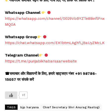
नवीनतम
समाचार
पढ़ने
के
लिए
नीचे
दिए
गए
लिंक
पर
क्लिक
करें।
Whatsapp Channel
https://whatsapp.com/channel/0029VbBYZTe89inflPnx
MQ0A
Whatsapp Group
https://chat.whatsapp.com/EK1btmLAghfLjBaUyZMcLK
Telegram Channel
https://t.me/punjabikhabarsaarwebsite
☎
समाचार और विज्ञापनों के लिए
,
हमारे व्हाट्सएप नंबर +91 98786-
15057 पर संपर्क करें
+1
TAGS
bjp haryana
Chief Secretary Shri Anurag Rastogi