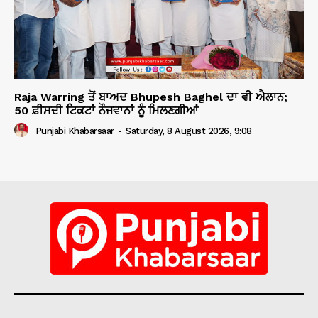
Raja Warring ਤੋਂ ਬਾਅਦ Bhupesh Baghel ਦਾ ਵੀ ਐਲਾਨ;
50 ਫ਼ੀਸਦੀ ਟਿਕਟਾਂ ਨੌਜਵਾਨਾਂ ਨੂੰ ਮਿਲਣਗੀਆਂ
Punjabi Khabarsaar
-
Saturday, 8 August 2026, 9:08