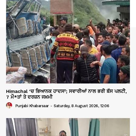
Himachal ‘ਚ ਭਿਆਨਕ ਹਾਦਸਾ; ਸਵਾਰੀਆਂ ਨਾਲ ਭਰੀ ਬੱਸ ਪਲਟੀ,
7 ਮੌ*ਤਾਂ ਤੇ ਦਰਜ਼ਨ ਜਖ਼ਮੀ
Punjabi Khabarsaar
-
Saturday, 8 August 2026, 12:06