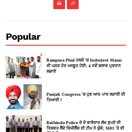
Popular
Rampura Phul ਹਲਕੇ ‘ਚ Inderjeet Mann
ਦੀ ਪਕੜ ਹੋਰ ਮਜਬੂਤ ਹੋਈ; 4 ਨਵੇਂ ਬਲਾਕ ਪ੍ਰਧਾਨ
ਲਗਾਏ
Punjab Congress ‘ਚ ਹੁਣ ਆਰ-ਪਾਰ ਲੜਾਈ ਦੀ
ਤਿਆਰੀ !
Bathinda Police ਦੇ ਦੋ ਥਾਣੇਦਾਰ ਲੱਖ ਰੁਪਏ ਦੀ
ਰਿਸ਼ਵਤ ਲੈਂਦੇ ਵਿਜੀਲੈਂਸ ਦੀ ਟੀਮ ਨੇ ਚੁੱਕੇ; SHO ‘ਤੇ ਵੀ