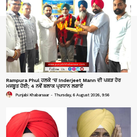
Rampura Phul ਹਲਕੇ ‘ਚ Inderjeet Mann ਦੀ ਪਕੜ ਹੋਰ
ਮਜਬੂਤ ਹੋਈ; 4 ਨਵੇਂ ਬਲਾਕ ਪ੍ਰਧਾਨ ਲਗਾਏ
Punjabi Khabarsaar
-
Thursday, 6 August 2026, 9:56