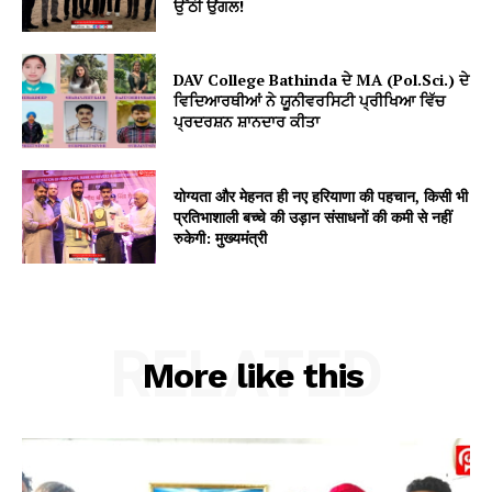
ਉੱਠੀ ਉਂਗਲ!
DAV College Bathinda ਦੇ MA (Pol.Sci.) ਦੇ
ਵਿਦਿਆਰਥੀਆਂ ਨੇ ਯੂਨੀਵਰਸਿਟੀ ਪ੍ਰੀਖਿਆ ਵਿੱਚ
ਪ੍ਰਦਰਸ਼ਨ ਸ਼ਾਨਦਾਰ ਕੀਤਾ
योग्यता और मेहनत ही नए हरियाणा की पहचान, किसी भी
प्रतिभाशाली बच्चे की उड़ान संसाधनों की कमी से नहीं
रुकेगी: मुख्यमंत्री
RELATED
More like this