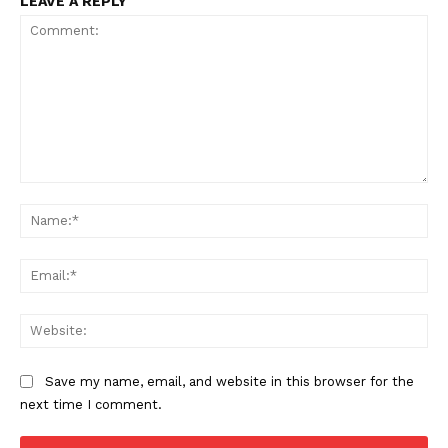
LEAVE A REPLY
Comment:
Na
Ema
Web
Save my name, email, and website in this browser for the
next time I comment.