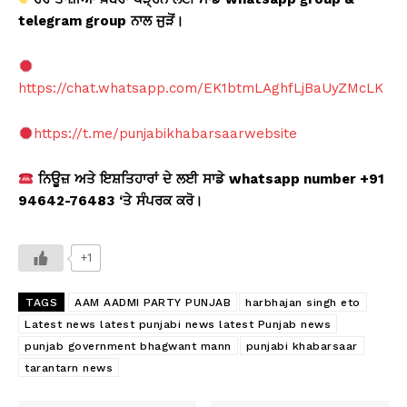
telegram group
ਨਾਲ
ਜੁੜੋਂ
।
https://chat.whatsapp.com/EK1btmLAghfLjBaUyZMcLK
https://t.me/punjabikhabarsaarwebsite
ਨਿਊਜ਼
ਅਤੇ
ਇਸ਼ਤਿਹਾਰਾਂ
ਦੇ
ਲਈ
ਸਾਡੇ
whatsapp number +91
94642-76483
‘ਤੇ
ਸੰਪਰਕ
ਕਰੋ
।
+1
TAGS
AAM AADMI PARTY PUNJAB
harbhajan singh eto
Latest news latest punjabi news latest Punjab news
punjab government bhagwant mann
punjabi khabarsaar
tarantarn news