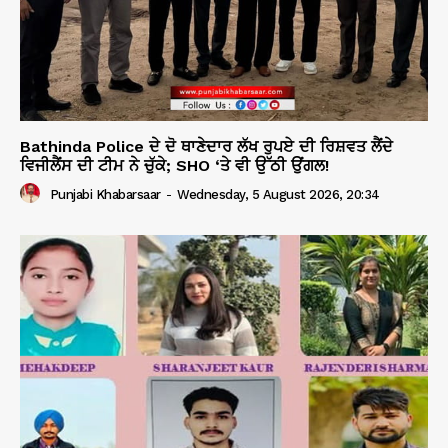
Bathinda Police ਦੇ ਦੋ ਥਾਣੇਦਾਰ ਲੱਖ ਰੁਪਏ ਦੀ ਰਿਸ਼ਵਤ ਲੈਂਦੇ
ਵਿਜੀਲੈਂਸ ਦੀ ਟੀਮ ਨੇ ਚੁੱਕੇ; SHO ‘ਤੇ ਵੀ ਉੱਠੀ ਉਂਗਲ!
Punjabi Khabarsaar
-
Wednesday, 5 August 2026, 20:34