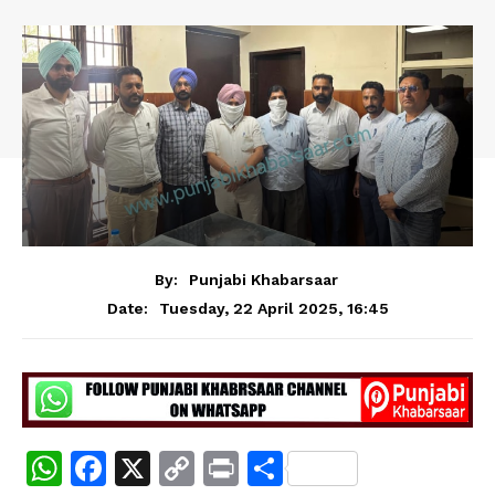
By:
Punjabi Khabarsaar
Tuesday, 22 April 2025, 16:45
Date:
W
F
X
C
Pr
S