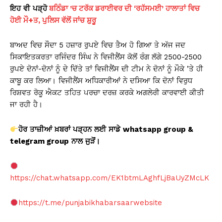
ਇਹ
ਵੀ
ਪੜ੍ਹੋ
ਬਠਿੰਡਾ ’ਚ ਟਰੱਕ ਡਰਾਈਵਰ ਦੀ ‘ਰਹੱਸਮਈ’ ਹਾਲਾਤਾਂ ਵਿਚ
ਹੋਈ ਮੌ+ਤ, ਪੁਲਿਸ ਵੱਲੋਂ ਜਾਂਚ ਸ਼ੁਰੂ
ਬਾਅਦ ਵਿਚ ਸੌਦਾ 5 ਹਜ਼ਾਰ ਰੁਪਏ ਵਿਚ ਤੈਅ ਹੋ ਗਿਆ ਤੇ ਅੱਜ ਜਦ
ਸਿਕਾਇਤਕਰਤਾ ਰਜਿੰਦਰ ਸਿੰਘ ਨੇ ਵਿਜੀਲੈਂਸ ਕੋਲੋਂ ਰੰਗ ਲੱਗੇ 2500-2500
ਰੁਪਏ ਦੋਨਾਂ-ਦੋਨਾਂ ਨੂੰ ਦੇ ਦਿੱਤੇ ਤਾਂ ਵਿਜੀਲੈਂਸ ਦੀ ਟੀਮ ਨੇ ਦੋਨਾਂ ਨੂੰ ਮੌਕੇ ’ਤੇ ਹੀ
ਕਾਬੂ ਕਰ ਲਿਆ। ਵਿਜੀਲੈਂਸ ਅਧਿਕਾਰੀਆਂ ਨੇ ਦਸਿਆ ਕਿ ਦੋਨਾਂ ਵਿਰੁਧ
ਰਿਸ਼ਵਤ ਰੋਕੂ ਐਕਟ ਤਹਿਤ ਪਰਚਾ ਦਰਜ਼ ਕਰਕੇ ਅਗਲੇਰੀ ਕਾਰਵਾਈ ਕੀਤੀ
ਜਾ ਰਹੀ ਹੈ।
ਹੋਰ
ਤਾਜ਼ੀਆਂ
ਖ਼ਬਰਾਂ
ਪੜ੍ਹਨ
ਲਈ
ਸਾਡੇ
whatsapp group &
telegram group
ਨਾਲ
ਜੁੜੋਂ
।
https://chat.whatsapp.com/EK1btmLAghfLjBaUyZMcLK
https://t.me/punjabikhabarsaarwebsite