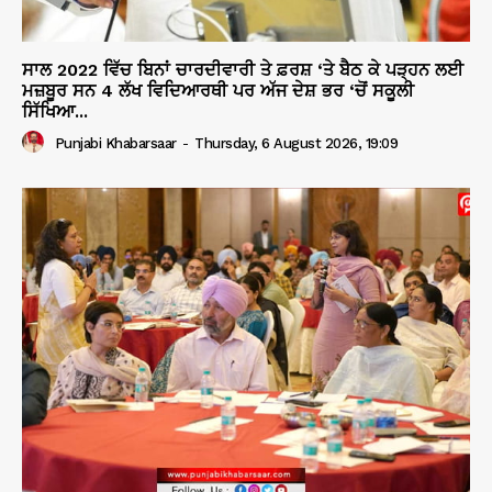
ਸਾਲ 2022 ਵਿੱਚ ਬਿਨਾਂ ਚਾਰਦੀਵਾਰੀ ਤੇ ਫ਼ਰਸ਼ ‘ਤੇ ਬੈਠ ਕੇ ਪੜ੍ਹਨ ਲਈ
ਮਜ਼ਬੂਰ ਸਨ 4 ਲੱਖ ਵਿਦਿਆਰਥੀ ਪਰ ਅੱਜ ਦੇਸ਼ ਭਰ ‘ਚੋਂ ਸਕੂਲੀ
ਸਿੱਖਿਆ...
Punjabi Khabarsaar
-
Thursday, 6 August 2026, 19:09