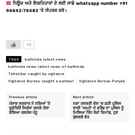
ਨਿਊਜ਼
ਅਤੇ
ਇਸ਼ਤਿਹਾਰਾਂ
ਦੇ
ਲਈ
ਸਾਡੇ
whatsapp number +91
94642-76483
‘ਤੇ
ਸੰਪਰਕ
ਕਰੋ
।
+2
TAGS
bathinda latest news
bathinda news latest news of bathinda
Tehsildar caught by vigilance
Vigilance Bureau caught a patwari
Vigilance Bureau Punjab
Previous article
Next article
ਪੰਜਾਬ ਸਰਕਾਰ ਨੇ ਨਸ਼ਿਆਂ ‘ਤੇ
ਨਸ਼ਾ ਤਸਕਰੀ ਕੇਸ ’ਚ ਫ਼ੜੀ ਪੁਲਿਸ
ਚੁਫ਼ੇਰਿਓਂ ਸਿਕੰਜਾ ਕਸਕੇ ਹੱਲਾ
ਵਾਲੀ ‘ਅਮਨੇ’ ਦੇ ਫ਼ਰੈਡ ਦਾ ਪੁਲਿਸ ਨੂੰ
ਬੋਲਿਆ-ਬਲਤੇਜ ਪੰਨੂ
ਮਿਲਿਆ ਤਿੰਨ ਰੋਜ਼ਾਂ ਰਿਮਾਂਡ, ਹੁਣ
ਖੁੱਲਣਗੇ ਭੇਤ