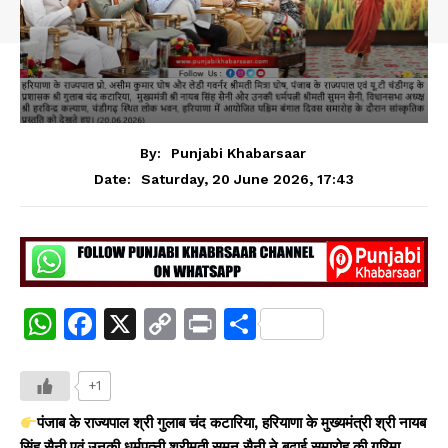
By:
Punjabi Khabarsaar
Saturday, 20 June 2026, 17:43
Date:
W
F
X
C
Pr
S
h
a
o
in
h
at
c
p
t
ar
+1
s
e
y
e
पंजाब के राज्यपाल श्री गुलाब चंद कटारिया, हरियाणा के मुख्यमंत्री श्री नायब
सिंह सैनी एवं उनकी धर्मपत्नी श्रीमती सुमन सैनी ने बढ़ाई समारोह की गरिमा