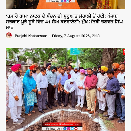
‘ਹਮਾਰੇ ਰਾਮ’ ਨਾਟਕ ਦੇ ਮੰਚਨ ਦੀ ਸ਼ੁਰੂਆਤ ਮੋਹਾਲੀ ਤੋਂ ਹੋਈ; ਪੰਜਾਬ
ਸਰਕਾਰ ਪੂਰੇ ਸੂਬੇ ਵਿੱਚ 41 ਸ਼ੋਅ ਕਰਵਾਏਗੀ: ਮੁੱਖ ਮੰਤਰੀ ਭਗਵੰਤ ਸਿੰਘ
ਮਾਨ
Punjabi Khabarsaar
-
Friday, 7 August 2026, 21:18