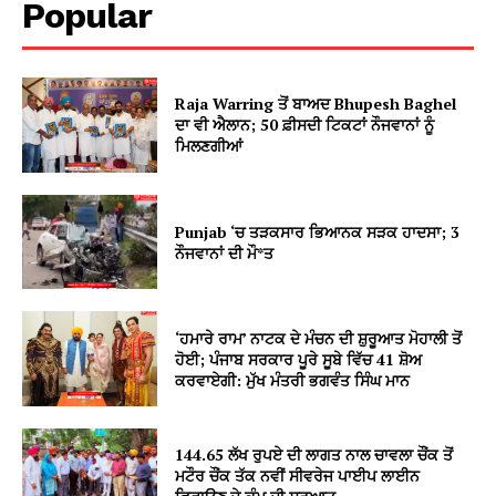
Popular
Raja Warring ਤੋਂ ਬਾਅਦ Bhupesh Baghel
ਦਾ ਵੀ ਐਲਾਨ; 50 ਫ਼ੀਸਦੀ ਟਿਕਟਾਂ ਨੌਜਵਾਨਾਂ ਨੂੰ
ਮਿਲਣਗੀਆਂ
Punjab ‘ਚ ਤੜਕਸਾਰ ਭਿਆਨਕ ਸੜਕ ਹਾਦਸਾ; 3
ਨੌਜਵਾਨਾਂ ਦੀ ਮੌ*ਤ
‘ਹਮਾਰੇ ਰਾਮ’ ਨਾਟਕ ਦੇ ਮੰਚਨ ਦੀ ਸ਼ੁਰੂਆਤ ਮੋਹਾਲੀ ਤੋਂ
ਹੋਈ; ਪੰਜਾਬ ਸਰਕਾਰ ਪੂਰੇ ਸੂਬੇ ਵਿੱਚ 41 ਸ਼ੋਅ
ਕਰਵਾਏਗੀ: ਮੁੱਖ ਮੰਤਰੀ ਭਗਵੰਤ ਸਿੰਘ ਮਾਨ
144.65 ਲੱਖ ਰੁਪਏ ਦੀ ਲਾਗਤ ਨਾਲ ਚਾਵਲਾ ਚੌਂਕ ਤੋਂ
ਮਟੌਰ ਚੌਂਕ ਤੱਕ ਨਵੀਂ ਸੀਵਰੇਜ ਪਾਈਪ ਲਾਈਨ