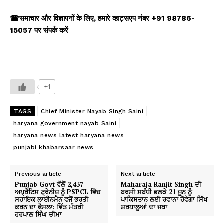
☎
समाचार और विज्ञापनों के लिए
,
हमारे व्हाट्सएप नंबर +91 98786-
15057 पर संपर्क करें
+1
TAGS
Chief Minister Nayab Singh Saini
haryana government nayab Saini
haryana news latest haryana news
punjabi khabarsaar news
Previous article
Next article
Punjab Govt ਵੱਲੋਂ 2,437
Maharaja Ranjit Singh ਦੀ
ਅਪ੍ਰੈਂਟਿਸ ਟ੍ਰੇਨੀਜ਼ ਨੂੰ PSPCL ਵਿੱਚ
ਬਰਸੀ ਸਬੰਧੀ ਭਲਕੇ 21 ਜੂਨ ਨੂੰ
ਸਹਾਇਕ ਲਾਈਨਮੈਨ ਵਜੋਂ ਭਰਤੀ
ਪਾਕਿਸਤਾਨ ਲਈ ਰਵਾਨਾ ਹੋਵੇਗਾ ਸਿੱਖ
ਕਰਨ ਦਾ ਫੈਸਲਾ: ਵਿੱਤ ਮੰਤਰੀ
ਸ਼ਰਧਾਲੂਆਂ ਦਾ ਜਥਾ
ਹਰਪਾਲ ਸਿੰਘ ਚੀਮਾ