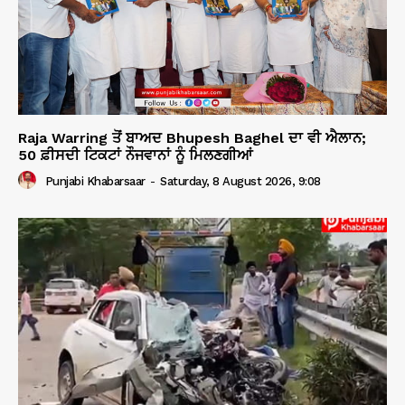
Raja Warring ਤੋਂ ਬਾਅਦ Bhupesh Baghel ਦਾ ਵੀ ਐਲਾਨ;
50 ਫ਼ੀਸਦੀ ਟਿਕਟਾਂ ਨੌਜਵਾਨਾਂ ਨੂੰ ਮਿਲਣਗੀਆਂ
Punjabi Khabarsaar
-
Saturday, 8 August 2026, 9:08