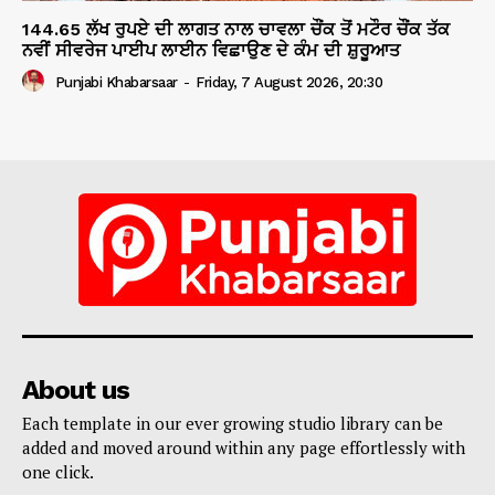
144.65 ਲੱਖ ਰੁਪਏ ਦੀ ਲਾਗਤ ਨਾਲ ਚਾਵਲਾ ਚੌਂਕ ਤੋਂ ਮਟੌਰ ਚੌਂਕ ਤੱਕ
ਨਵੀਂ ਸੀਵਰੇਜ ਪਾਈਪ ਲਾਈਨ ਵਿਛਾਉਣ ਦੇ ਕੰਮ ਦੀ ਸ਼ੁਰੂਆਤ
Punjabi Khabarsaar
-
Friday, 7 August 2026, 20:30
About us
Each template in our ever growing studio library can be
added and moved around within any page effortlessly with
one click.