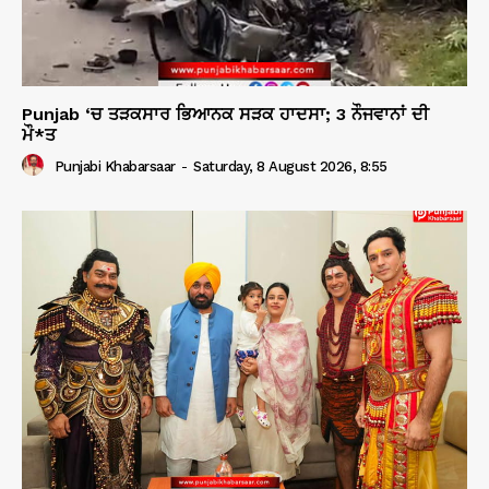
Punjab ‘ਚ ਤੜਕਸਾਰ ਭਿਆਨਕ ਸੜਕ ਹਾਦਸਾ; 3 ਨੌਜਵਾਨਾਂ ਦੀ
ਮੌ*ਤ
Punjabi Khabarsaar
-
Saturday, 8 August 2026, 8:55