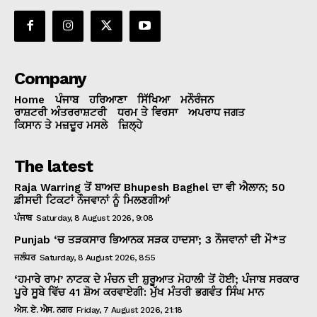
Company
Home
ਪੰਜਾਬ
ਹਰਿਆਣਾ
ਸਿੱਖਿਆ
ਮਨੌਰੰਜਨ
ਰਾਸ਼ਟਰੀ ਅੰਤਰਰਾਸ਼ਟਰੀ
ਧਰਮ ਤੇ ਵਿਰਸਾ
ਅਪਰਾਧ ਜਗਤ
ਕਿਸਾਨ ਤੇ ਮਜ਼ਦੂਰ ਮਸਲੇ
ਜ਼ਿਲ੍ਹੇ
The latest
Raja Warring ਤੋਂ ਬਾਅਦ Bhupesh Baghel ਦਾ ਵੀ ਐਲਾਨ; 50
ਫ਼ੀਸਦੀ ਟਿਕਟਾਂ ਨੌਜਵਾਨਾਂ ਨੂੰ ਮਿਲਣਗੀਆਂ
ਪੰਜਾਬ
Saturday, 8 August 2026, 9:08
Punjab ‘ਚ ਤੜਕਸਾਰ ਭਿਆਨਕ ਸੜਕ ਹਾਦਸਾ; 3 ਨੌਜਵਾਨਾਂ ਦੀ ਮੌ*ਤ
ਜਲੰਧਰ
Saturday, 8 August 2026, 8:55
‘ਹਮਾਰੇ ਰਾਮ’ ਨਾਟਕ ਦੇ ਮੰਚਨ ਦੀ ਸ਼ੁਰੂਆਤ ਮੋਹਾਲੀ ਤੋਂ ਹੋਈ; ਪੰਜਾਬ ਸਰਕਾਰ
ਪੂਰੇ ਸੂਬੇ ਵਿੱਚ 41 ਸ਼ੋਅ ਕਰਵਾਏਗੀ: ਮੁੱਖ ਮੰਤਰੀ ਭਗਵੰਤ ਸਿੰਘ ਮਾਨ
ਐਸ. ਏ. ਐਸ. ਨਗਰ
Friday, 7 August 2026, 21:18