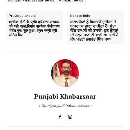
punjabi khabarsaar news
Punjabi news
Previous article
Next article
श्रमिक हितों के प्रति हरियाणा सरकार
ਅਕਾਲੀਆਂ ਨੂੰ ਖ਼ਿਆਲੀ ਦੁਨੀਆ ਤੋਂ
की बड़ी पहल;निर्माण श्रमिक पंजीकरण
ਬਾਹਰ ਆ ਜਾਣਾ ਚਾਹੀਦਾ ਹੈ; ਸੱਤਾ
पोर्टल पुनः शुरू हुआ: श्रम मंत्री श्री
ਵਿੱਚ ਵਾਪਸੀ ਦੀ ਬਜਾਏ, ਹੁਣ ਉਨ੍ਹਾਂ
अनिल विज
ਦੀ ਜੇਲ੍ਹ ਜਾਣ ਦੀ ਵਾਰੀ ਆ ਗਈ ਹੈ:
ਮੁੱਖ ਮੰਤਰੀ ਭਗਵੰਤ ਸਿੰਘ ਮਾਨ
Punjabi Khabarsaar
http://punjabikhabarsaar.com