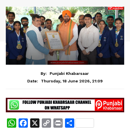
By:
Punjabi Khabarsaar
Thursday, 18 June 2026, 21:09
Date:
W
F
X
C
Pr
S