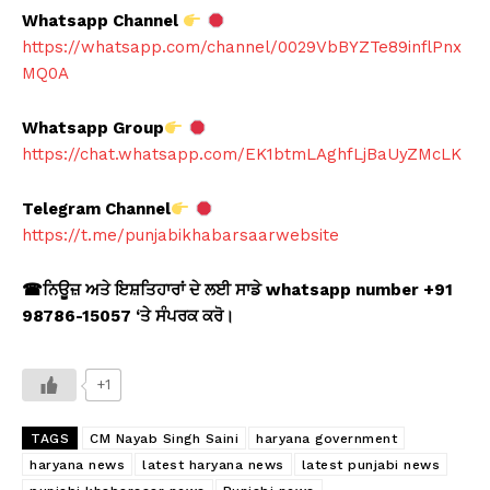
Whatsapp Channel
https://whatsapp.com/channel/0029VbBYZTe89inflPnx
MQ0A
Whatsapp Group
https://chat.whatsapp.com/EK1btmLAghfLjBaUyZMcLK
Telegram Channel
https://t.me/punjabikhabarsaarwebsite
☎
ਨਿਊਜ਼ ਅਤੇ ਇਸ਼ਤਿਹਾਰਾਂ ਦੇ ਲਈ ਸਾਡੇ whatsapp number +91
98786-15057 ‘
ਤੇ ਸੰਪਰਕ ਕਰੋ।
+1
TAGS
CM Nayab Singh Saini
haryana government
haryana news
latest haryana news
latest punjabi news