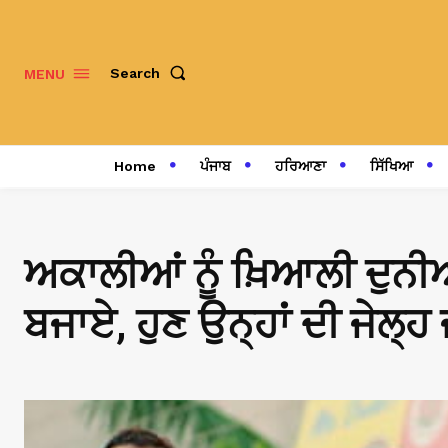
Search
MENU
Home
ਪੰਜਾਬ
ਹਰਿਆਣਾ
ਸਿੱਖਿਆ
ਅਕਾਲੀਆਂ ਨੂੰ ਖ਼ਿਆਲੀ ਦੁਨੀਆ
ਬਜਾਏ, ਹੁਣ ਉਨ੍ਹਾਂ ਦੀ ਜੇਲ੍