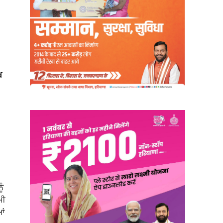
ਖ
ੂੰ
ਮੀ
ਆਂ