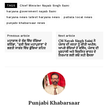
TAGS
Chief Minister Nayab Singh Saini
haryana government nayab Saini
haryana news latest haryana news
patiala local news
punjabi khabarsaar news
Previous article
Next article
ਮਹਾਕਾਲ ਦੇ ਰੰਗ ਵਿੱਚ ਰੰਗਿਆ
CM Nayab Singh Saini ਨੇ
ਬਠਿੰਡਾ, “ਸ਼੍ਰੀ ਸ਼ਿਵ ਮਹਾਪੁਰਾਣ” ਦੇ
ਪੰਜਾਬ ਦੀ ਜਨਤਾ ਨੂੰ ਕੀਤੀ ਅਪੀਲ;
ਭਗਤੀ ਸਾਗਰ ਵਿੱਚ ਡੁੱਬਿਆ ਸ਼ਹਿਰ
ਆਪਣੇ ਬੱਚਿਆਂ ਦੇ ਭਵਿੱਖ, ਪੰਜਾਬ ਦੀ
ਖੁਸ਼ਹਾਲੀ ਅਤੇ ਵਿਕਸਿਤ ਭਾਰਤ ਦੇ
ਨਿਰਮਾਣ ਲਈ ਲਓ ਸਹੀ ਫੈਸਲਾ
Punjabi Khabarsaar