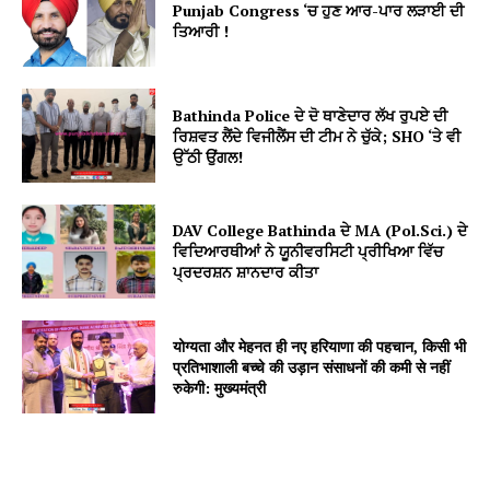
Punjab Congress ‘ਚ ਹੁਣ ਆਰ-ਪਾਰ ਲੜਾਈ ਦੀ
ਤਿਆਰੀ !
Bathinda Police ਦੇ ਦੋ ਥਾਣੇਦਾਰ ਲੱਖ ਰੁਪਏ ਦੀ
ਰਿਸ਼ਵਤ ਲੈਂਦੇ ਵਿਜੀਲੈਂਸ ਦੀ ਟੀਮ ਨੇ ਚੁੱਕੇ; SHO ‘ਤੇ ਵੀ
ਉੱਠੀ ਉਂਗਲ!
DAV College Bathinda ਦੇ MA (Pol.Sci.) ਦੇ
ਵਿਦਿਆਰਥੀਆਂ ਨੇ ਯੂਨੀਵਰਸਿਟੀ ਪ੍ਰੀਖਿਆ ਵਿੱਚ
ਪ੍ਰਦਰਸ਼ਨ ਸ਼ਾਨਦਾਰ ਕੀਤਾ
योग्यता और मेहनत ही नए हरियाणा की पहचान, किसी भी
प्रतिभाशाली बच्चे की उड़ान संसाधनों की कमी से नहीं
रुकेगी: मुख्यमंत्री