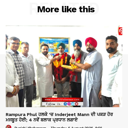
RELATED
More like this
Rampura Phul ਹਲਕੇ ‘ਚ Inderjeet Mann ਦੀ ਪਕੜ ਹੋਰ
ਮਜਬੂਤ ਹੋਈ; 4 ਨਵੇਂ ਬਲਾਕ ਪ੍ਰਧਾਨ ਲਗਾਏ