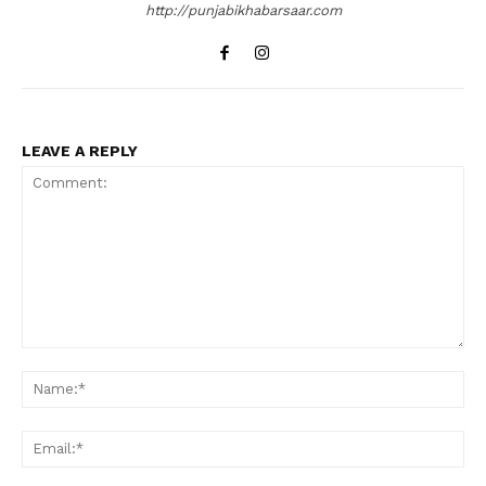
http://punjabikhabarsaar.com
LEAVE A REPLY
Comment:
Na
Ema