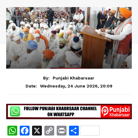
By:
Punjabi Khabarsaar
Wednesday, 24 June 2026, 20:09
Date:
W
F
X
C
Pr
S