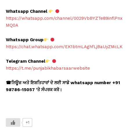
Whatsapp Channel
https://whatsapp.com/channel/0029VbBYZTe89inflPnx
MQ0A
Whatsapp Group
https://chat.whatsapp.com/EK1btmLAghfLjBaUyZMcLK
Telegram Channel
https://t.me/punjabikhabarsaarwebsite
☎
ਨਿਊਜ਼ ਅਤੇ ਇਸ਼ਤਿਹਾਰਾਂ ਦੇ ਲਈ ਸਾਡੇ whatsapp number +91
98786-15057 ‘
ਤੇ ਸੰਪਰਕ ਕਰੋ।
+1