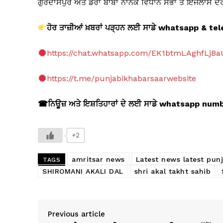
ਗੁਰਦਾਸਪੁਰ ਅਤੇ ਡੇਰਾ ਬਾਬਾ ਨਾਨਕ ਵਿਧਾਨ ਸਭਾ ਤੇ ਇਜਲਾਸ ਦੌਰ
ਹੋਰ ਤਾਜ਼ੀਆਂ ਖ਼ਬਰਾਂ ਪੜ੍ਹਨ ਲਈ ਸਾਡੇ whatsapp & 
https://chat.whatsapp.com/EK1btmLAghfLjB
https://t.me/punjabikhabarsaarwebsite
☎
ਨਿਊਜ਼ ਅਤੇ ਇਸ਼ਤਿਹਾਰਾਂ ਦੇ ਲਈ ਸਾਡੇ whatsapp nu
+2
amritsar news
Latest news latest pun
TAGS
SHIROMANI AKALI DAL
shri akal takht sahib
Previous article