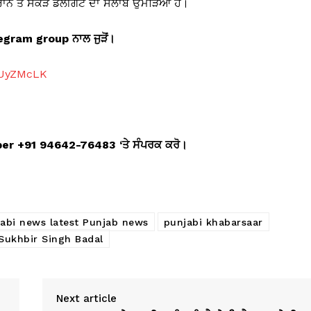
ਾਨ ਤੇ ਸੈਂਕੜੇ ਡੈਲੀਗੇਟ ਦਾ ਸੈਲਾਬ ਉਮੜਿਆ ਹੈ।
telegram group
ਨਾਲ ਜੁੜੋਂ।
aUyZMcLK
mber +91 94642-76483 ‘
ਤੇ ਸੰਪਰਕ ਕਰੋ।
jabi news latest Punjab news
punjabi khabarsaar
Sukhbir Singh Badal
Next article