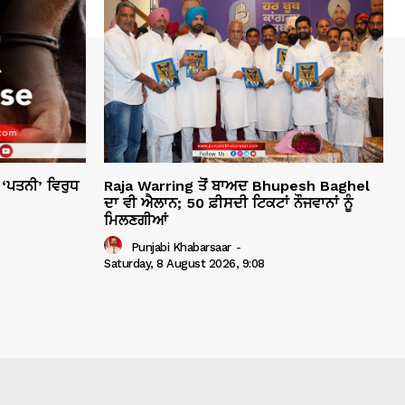
 ‘ਪਤਨੀ’ ਵਿਰੁਧ
Raja Warring ਤੋਂ ਬਾਅਦ Bhupesh Baghel
ਦਾ ਵੀ ਐਲਾਨ; 50 ਫ਼ੀਸਦੀ ਟਿਕਟਾਂ ਨੌਜਵਾਨਾਂ ਨੂੰ
ਮਿਲਣਗੀਆਂ
Punjabi Khabarsaar
-
Saturday, 8 August 2026, 9:08