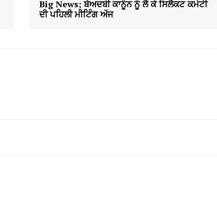
Big News; ਬੇਅਦਬੀ ਕਾਨੂੰਨ ਨੂੰ ਲੈ ਕੇ ਸਿਲੈਕਟ ਕਮੇਟੀ
ਦੀ ਪਹਿਲੀ ਮੀਟਿੰਗ ਅੱਜ