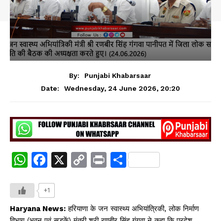
By:
Punjabi Khabarsaar
Wednesday, 24 June 2026, 20:20
Date:
W
F
X
C
Pr
S
h
a
o
in
h
at
c
p
t
ar
+1
s
e
y
e
Haryana News:
हरियाणा के जन स्वास्थ्य अभियांत्रिकी, लोक निर्माण
विभाग (भवन एवं सडक़ें) मंत्री श्री रणबीर सिंह गंगवा ने कहा कि प्रदेश