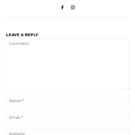
LEAVE A REPLY
Comment:
Na
Ema
Web