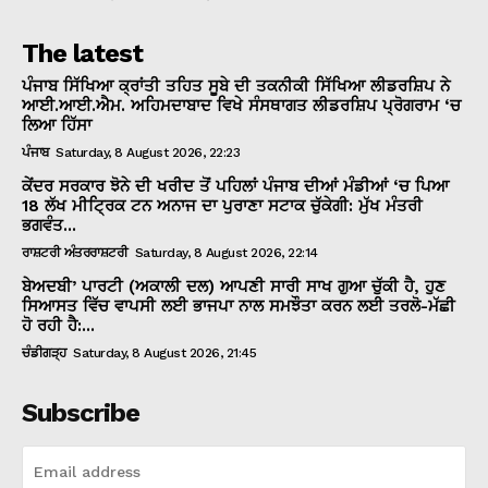
The latest
ਪੰਜਾਬ ਸਿੱਖਿਆ ਕ੍ਰਾਂਤੀ ਤਹਿਤ ਸੂਬੇ ਦੀ ਤਕਨੀਕੀ ਸਿੱਖਿਆ ਲੀਡਰਸ਼ਿਪ ਨੇ
ਆਈ.ਆਈ.ਐਮ. ਅਹਿਮਦਾਬਾਦ ਵਿਖੇ ਸੰਸਥਾਗਤ ਲੀਡਰਸ਼ਿਪ ਪ੍ਰੋਗਰਾਮ ‘ਚ
ਲਿਆ ਹਿੱਸਾ
ਪੰਜਾਬ
Saturday, 8 August 2026, 22:23
ਕੇਂਦਰ ਸਰਕਾਰ ਝੋਨੇ ਦੀ ਖਰੀਦ ਤੋਂ ਪਹਿਲਾਂ ਪੰਜਾਬ ਦੀਆਂ ਮੰਡੀਆਂ ‘ਚ ਪਿਆ
18 ਲੱਖ ਮੀਟ੍ਰਿਕ ਟਨ ਅਨਾਜ ਦਾ ਪੁਰਾਣਾ ਸਟਾਕ ਚੁੱਕੇਗੀ: ਮੁੱਖ ਮੰਤਰੀ
ਭਗਵੰਤ...
ਰਾਸ਼ਟਰੀ ਅੰਤਰਰਾਸ਼ਟਰੀ
Saturday, 8 August 2026, 22:14
ਬੇਅਦਬੀ’ ਪਾਰਟੀ (ਅਕਾਲੀ ਦਲ) ਆਪਣੀ ਸਾਰੀ ਸਾਖ ਗੁਆ ਚੁੱਕੀ ਹੈ, ਹੁਣ
ਸਿਆਸਤ ਵਿੱਚ ਵਾਪਸੀ ਲਈ ਭਾਜਪਾ ਨਾਲ ਸਮਝੌਤਾ ਕਰਨ ਲਈ ਤਰਲੋ-ਮੱਛੀ
ਹੋ ਰਹੀ ਹੈ:...
ਚੰਡੀਗੜ੍ਹ
Saturday, 8 August 2026, 21:45
Subscribe