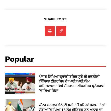
SHARE POST:
Popular
ਪੰਜਾਬ ਸਿੱਖਿਆ ਕ੍ਰਾਂਤੀ ਤਹਿਤ ਸੂਬੇ ਦੀ ਤਕਨੀਕੀ
ਸਿੱਖਿਆ ਲੀਡਰਸ਼ਿਪ ਨੇ ਆਈ.ਆਈ.ਐਮ.
ਅਹਿਮਦਾਬਾਦ ਵਿਖੇ ਸੰਸਥਾਗਤ ਲੀਡਰਸ਼ਿਪ ਪ੍ਰੋਗਰਾਮ
‘ਚ ਲਿਆ ਹਿੱਸਾ
ਕੇਂਦਰ ਸਰਕਾਰ ਝੋਨੇ ਦੀ ਖਰੀਦ ਤੋਂ ਪਹਿਲਾਂ ਪੰਜਾਬ ਦੀਆਂ
ਮੰਡੀਆਂ ‘ਚ ਪਿਆ 18 ਲੱਖ ਮੀਟ੍ਰਿਕ ਟਨ ਅਨਾਜ ਦਾ