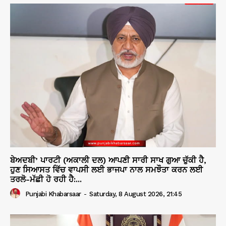
ਬੇਅਦਬੀ’ ਪਾਰਟੀ (ਅਕਾਲੀ ਦਲ) ਆਪਣੀ ਸਾਰੀ ਸਾਖ ਗੁਆ ਚੁੱਕੀ ਹੈ,
ਹੁਣ ਸਿਆਸਤ ਵਿੱਚ ਵਾਪਸੀ ਲਈ ਭਾਜਪਾ ਨਾਲ ਸਮਝੌਤਾ ਕਰਨ ਲਈ
ਤਰਲੋ-ਮੱਛੀ ਹੋ ਰਹੀ ਹੈ:...
Punjabi Khabarsaar
-
Saturday, 8 August 2026, 21:45