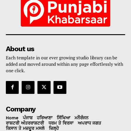
About us
Each template in our ever growing studio library can be
added and moved around within any page effortlessly with
one click.
Company
Home
ਪੰਜਾਬ
ਹਰਿਆਣਾ
ਸਿੱਖਿਆ
ਮਨੌਰੰਜਨ
ਰਾਸ਼ਟਰੀ ਅੰਤਰਰਾਸ਼ਟਰੀ
ਧਰਮ ਤੇ ਵਿਰਸਾ
ਅਪਰਾਧ ਜਗਤ
ਕਿਸਾਨ ਤੇ ਮਜ਼ਦੂਰ ਮਸਲੇ
ਜ਼ਿਲ੍ਹੇ