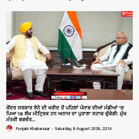
ਕੇਂਦਰ ਸਰਕਾਰ ਝੋਨੇ ਦੀ ਖਰੀਦ ਤੋਂ ਪਹਿਲਾਂ ਪੰਜਾਬ ਦੀਆਂ ਮੰਡੀਆਂ ‘ਚ
ਪਿਆ 18 ਲੱਖ ਮੀਟ੍ਰਿਕ ਟਨ ਅਨਾਜ ਦਾ ਪੁਰਾਣਾ ਸਟਾਕ ਚੁੱਕੇਗੀ: ਮੁੱਖ
ਮੰਤਰੀ ਭਗਵੰਤ...
Punjabi Khabarsaar
-
Saturday, 8 August 2026, 22:14